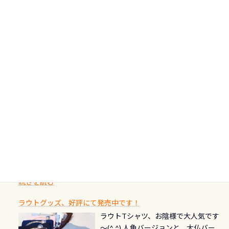
少なツアーをご提供しております是
続きを読む
水面からエントリー方法を確認 浅瀬
バルブ」のオーバーホールも非常に
の年にダイビングの一歩を進めた”と
非ご参加下さいませ 6月から10月の間
の台座もあるので、ここで落ち着いて
大切です BCDで言うと給気ボタンの
いう記念が、これからのダイビング
アフターダイビングのグルメ情報ページ作りました
で開催しております 長良川ってど
フィンも履けます 潜降ロープも下ろ
点検と一緒な訳ですから、ボタンが
人生に寄り添います。 対象となるカ
ダイビング後に重要な…ランチ三浦・
んな川？ 長良川は日本三大清流(四万
してくれるので安心 お魚結構いま
潮噛みしてドライスーツに空気が入
ードについて 対象：2026年2月1日以
伊豆は海鮮系が美味しい所！ ご飯が
十川、柿田川)の１つに数えられる清
す！ ドチザメめっちゃいました(時期
り過ぎて急浮上…なんて事がないよう
降に新規発行されるPADI認定カード
美味しい宿に泊まりたい…など！ 皆様
流（水質汚染の少ない、または無い
によって水槽内にいる生態は変わり
にしっかり点検しましょう！まだし
カードの種類：ブルー：通常ゴール
のわがままに即座にお応えする為
川のこと）で岐阜県の郡上市に始ま
ます) 南国系のお魚いっぱいです で
た事がない方はこれを機会に是非や
ド：5スター店ブラック：プロレベル
に、お選びいただけるランチ処のリ
り、美濃を経て伊勢湾に流れます
もやはり人気は・・・ ウミガメちゃ
ってください！！ ●リストバルブの
期間：2026年2月1日〜2026年12月最
続きを読む
ストをエリア別で作り直してみまし
1985年には環境省の「名水100選」
ん！ダイバー慣れしていて、逃げませ
オーバーホールここはドライスーツ
終営業日までの発行分 【注意事項】
た「ここに行ってみたい！」なんて
にまた2001年には「日本の水浴場88
ん（むしろちょっかい出してくる）
クリーニング時に、分解洗浄しませ
PADI記念ダイブカードを発行できます！
※ PADI Freediver、Mermaid、EFR、
感じでお使いください～ ⇩⇩ グルメ
選」に全国で唯一河川で選ばれた清
潜降ロープに身を寄せて休憩中（可
ん意外と使用するこのバルブしっか
ダイバーの皆様自身の思い出に残し
TECなど特別プログラムの専用カー
情報ページはこちら
流です川にしては珍しく、水深が深
愛い！！） こんな感じで撮りまし
りと点検しておきましょう ●その他
たいダイブ本数の記念や思い出に残
ドが発行されるものやオリジナルカ
いところでは12mほどあり十分ダイビ
た(笑) レストランから水槽が見える
の箇所・防水ファスナーの劣化がな
るダイブの記念として、お気に入りの
ード対象のディスティンクティブ・
ングを楽しむことが出来ます 川原か
感じになっていて、食事しながら観賞
いか・ブーツの穴あきチェック・手
1枚を作成し残してみませんか？ 記念
スペシャルティ、AWAREデザインカ
らのエントリーエキジットは正に大
できます！ 水深9m 長さ12m 幅4m
首や首のシール部分の破れ、穴あき
ダイブや記念日のサプライズとして、
ードを申し込みの方は対象外となり
自然の中でのダイビングを実感させ
水温も23℃～25℃をキープ真冬でも
続きを読む
チェック など… 価格は と、各所こ
ご友人などへプレゼントすることも
ます。 ※ 2026年12月の認定でも、
てくれます 川でのダイビングとは
お楽しみ頂けます 反対側の窓からも
れだけかかります※給気バルブのみ
できます！ カードデザインは以下か
2027年1月以降に発行されるカードは
川なので勿論流れていますが、流れ
ラウトグッズ、好評にて発売中です！
見ることが出来るので、付き添いの方
のオーバーホールは5,500円 ただ毎回
ら選べます！ 記念の本数での作成は
通常デザインとなります ダイビン
る速さはゆっくりの場所もあれば、
ラウトTシャツ、お陰様で大人気です
とも記念撮影も出来ますよ スキンダ
修理や点検をする度に1行目の「水漏
勿論、お好きな数字や文字を入れら
グは、始めた「年」も思い出になる
速い場所もあります。海だとかなりの
～(^.^) 人魚バージョンと、大仏バー
イビングでも参加できます！ かなり
れ検査代」が5,500円掛かります そこ