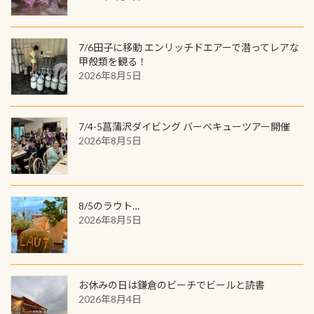
を超える世界最大の両生類です個体
してみてくださいね 毎月60名様、年
数が少なくかなり貴重な生物です
間720名様にPADIグッズが当たるチ
が、ここ長良川ではかなりの確立で
ャンス 受講したPADIダイブセンター
7/6田子に移動 エンリッチドエアーで潜ってレアな
見ることが出来ます特別天然記念物
／リゾートが用意したオリジナル景
甲殻類を観る！
と言えば他には「
続きを読む
2026年8月5日
品が当たることも！ PADIデジタルく
じに参加する
7/4-5菖蒲沢ダイビング バーベキューツアー開催
2026年8月5日
8/5のラウト…
2026年8月5日
お休みの日は鎌倉のビーチでビールと読書
2026年8月4日