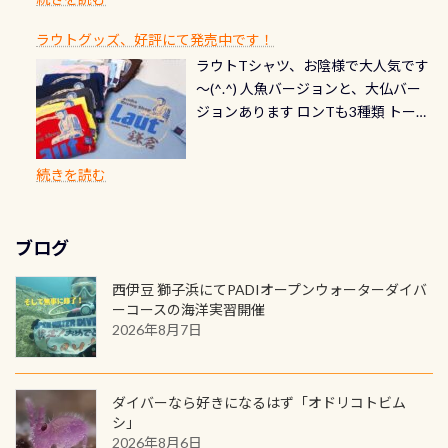
ご友人などへプレゼントすることも
ます。 ※ 2026年12月の認定でも、
てくれます 川でのダイビングとは
お楽しみ頂けます 反対側の窓からも
れだけかかります※給気バルブのみ
できます！ カードデザインは以下か
2027年1月以降に発行されるカードは
川なので勿論流れていますが、流れ
ラウトグッズ、好評にて発売中です！
見ることが出来るので、付き添いの方
のオーバーホールは5,500円 ただ毎回
ら選べます！ 記念の本数での作成は
通常デザインとなります ダイビン
る速さはゆっくりの場所もあれば、
ラウトTシャツ、お陰様で大人気です
とも記念撮影も出来ますよ スキンダ
修理や点検をする度に1行目の「水漏
勿論、お好きな数字や文字を入れら
グは、始めた「年」も思い出になる
速い場所もあります。海だとかなりの
～(^.^) 人魚バージョンと、大仏バー
イビングでも参加できます！ かなり
れ検査代」が5,500円掛かります そこ
れるので、お誕生日や色んな企画など
ダイビングを始めるきっかけは人そ
速さに感じられる場所もあります
ジョンあります ロンTも3種類 トート
楽しめます是非ご参加ください！ 写
で下記のキャンペーンを利用してみ
でのオリジナルの記念カードを自由
れぞれ。でも、「いつ始めたか」
が、水中のくぼみや岩陰に入ると嘘
バックも3種類ご用意(^.^) パーカーも
真撮影の練習や、4時間たっぷり利用
てはどうでしょうか？ 8/31までの間
に発行出来ますよ！ ただし、個人で
は、あとから振り返ると大切な思い
のように流れが無くなる所もあり、そ
両デザインありますよん！ 胸には新
出来るので、普通に中性浮力の練習に
に、ドライスーツの点検・オーバー
PADIの本部へ直接の申請は出来ませ
出になります。 60周年という節目の
続きを読む
う行った所を案内して基本的には水
ロゴを採用！ 全てのグッズにはこの
もなりますヨ 料金等、詳しくは 詳細
ホールを出して頂いた方は、上記の
ん お問い合わせ、お申し込みの受付
年に、PADIとともに、あなたの海の
深が浅いので危険ではありません流
ラベルが付いてます(^.^) ・Tシャツ
はこちら
水検査料5,500円がなんと無料になり
窓口は、PADIダイブセンターのみ
物語を始めてみませんか。あなたの
れの速さから、渦になっている箇所
3,980円(税別) ・パーカー 6,980円 ・
ます！ ドライスーツクリーニングだ
勿論当店でも発行出来ます（他団体
最初の1枚、あるいは次の1枚が、60
もあればダウンカレントが発生して
ブログ
トートバック M 1,980円 ・トートバ
けでも出そうと思ってる方は、セッ
の方もOK） 詳しいページ作りました
周年記念デザインになります 今始
いる箇所などもあり、なかなか海では
ック S 1,390円 ・ロンT 4,200円 (すべ
トでこの水検査も出しましょう！そ
のでご覧ください下さい ➡︎ コチラ
めると、60周年ならではの楽しみ
西伊豆 獅子浜にてPADIオープンウォーターダイバ
見られない光景です 透明度の良い川
て税別) オマケ スタッフ用にポロシャ
し
続きを読む
も： PADIデジタルくじ PADIコース
ーコースの海洋実習開催
を数百メートルドリフトする(流され
ツも作ってみました 腰の位置にある
を修了してCカードを取得すると、カ
2026年8月7日
る)のは快感です！ 特別天然記念物
人魚が可愛い 着ると働く事になりま
ードに記載されたダイバーナンバー
「オオサンショウウオ」が見れる 長
すが、欲しい方リクエストください
で参加できるデジタルくじにチャレ
良川ダイビング最大の見どころがこ
(笑) ※カラーは変えられます
ンジできます。講習を終えたあとも、
ダイバーなら好きになるはず「オドリコトビム
の特別天然記念物の「オオサンショ
ワクワクが続く60周年限定企画で
シ」
ウウオ」です 大きなものでは体長1m
2026年8月6日
す。コースを修了されたら、ぜひ参加