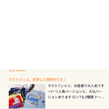
ダイビング後に重要な…ランチ三浦・
んな川？ 長良川は日本三大清流(四万
してくれるので安心 お魚結構いま
潮噛みしてドライスーツに空気が入
ードについて 対象：2026年2月1日以
伊豆は海鮮系が美味しい所！ ご飯が
十川、柿田川)の１つに数えられる清
す！ ドチザメめっちゃいました(時期
り過ぎて急浮上…なんて事がないよう
降に新規発行されるPADI認定カード
美味しい宿に泊まりたい…など！ 皆様
流（水質汚染の少ない、または無い
によって水槽内にいる生態は変わり
にしっかり点検しましょう！まだし
カードの種類：ブルー：通常ゴール
のわがままに即座にお応えする為
川のこと）で岐阜県の郡上市に始ま
ます) 南国系のお魚いっぱいです で
た事がない方はこれを機会に是非や
ド：5スター店ブラック：プロレベル
に、お選びいただけるランチ処のリ
り、美濃を経て伊勢湾に流れます
もやはり人気は・・・ ウミガメちゃ
ってください！！ ●リストバルブの
期間：2026年2月1日〜2026年12月最
続きを読む
ストをエリア別で作り直してみまし
1985年には環境省の「名水100選」
ん！ダイバー慣れしていて、逃げませ
オーバーホールここはドライスーツ
終営業日までの発行分 【注意事項】
た「ここに行ってみたい！」なんて
にまた2001年には「日本の水浴場88
ん（むしろちょっかい出してくる）
クリーニング時に、分解洗浄しませ
PADI記念ダイブカードを発行できます！
※ PADI Freediver、Mermaid、EFR、
感じでお使いください～ ⇩⇩ グルメ
選」に全国で唯一河川で選ばれた清
潜降ロープに身を寄せて休憩中（可
ん意外と使用するこのバルブしっか
ダイバーの皆様自身の思い出に残し
TECなど特別プログラムの専用カー
情報ページはこちら
流です川にしては珍しく、水深が深
愛い！！） こんな感じで撮りまし
りと点検しておきましょう ●その他
たいダイブ本数の記念や思い出に残
ドが発行されるものやオリジナルカ
いところでは12mほどあり十分ダイビ
た(笑) レストランから水槽が見える
の箇所・防水ファスナーの劣化がな
るダイブの記念として、お気に入りの
ード対象のディスティンクティブ・
ングを楽しむことが出来ます 川原か
感じになっていて、食事しながら観賞
いか・ブーツの穴あきチェック・手
1枚を作成し残してみませんか？ 記念
スペシャルティ、AWAREデザインカ
らのエントリーエキジットは正に大
できます！ 水深9m 長さ12m 幅4m
首や首のシール部分の破れ、穴あき
ダイブや記念日のサプライズとして、
ードを申し込みの方は対象外となり
自然の中でのダイビングを実感させ
水温も23℃～25℃をキープ真冬でも
続きを読む
チェック など… 価格は と、各所こ
ご友人などへプレゼントすることも
ます。 ※ 2026年12月の認定でも、
てくれます 川でのダイビングとは
お楽しみ頂けます 反対側の窓からも
れだけかかります※給気バルブのみ
できます！ カードデザインは以下か
2027年1月以降に発行されるカードは
川なので勿論流れていますが、流れ
ラウトグッズ、好評にて発売中です！
見ることが出来るので、付き添いの方
のオーバーホールは5,500円 ただ毎回
ら選べます！ 記念の本数での作成は
通常デザインとなります ダイビン
る速さはゆっくりの場所もあれば、
ラウトTシャツ、お陰様で大人気です
とも記念撮影も出来ますよ スキンダ
修理や点検をする度に1行目の「水漏
勿論、お好きな数字や文字を入れら
グは、始めた「年」も思い出になる
速い場所もあります。海だとかなりの
～(^.^) 人魚バージョンと、大仏バー
イビングでも参加できます！ かなり
れ検査代」が5,500円掛かります そこ
れるので、お誕生日や色んな企画など
ダイビングを始めるきっかけは人そ
速さに感じられる場所もあります
ジョンあります ロンTも3種類 トート
楽しめます是非ご参加ください！ 写
で下記のキャンペーンを利用してみ
でのオリジナルの記念カードを自由
れぞれ。でも、「いつ始めたか」
が、水中のくぼみや岩陰に入ると嘘
バックも3種類ご用意(^.^) パーカーも
真撮影の練習や、4時間たっぷり利用
てはどうでしょうか？ 8/31までの間
に発行出来ますよ！ ただし、個人で
は、あとから振り返ると大切な思い
のように流れが無くなる所もあり、そ
両デザインありますよん！ 胸には新
出来るので、普通に中性浮力の練習に
に、ドライスーツの点検・オーバー