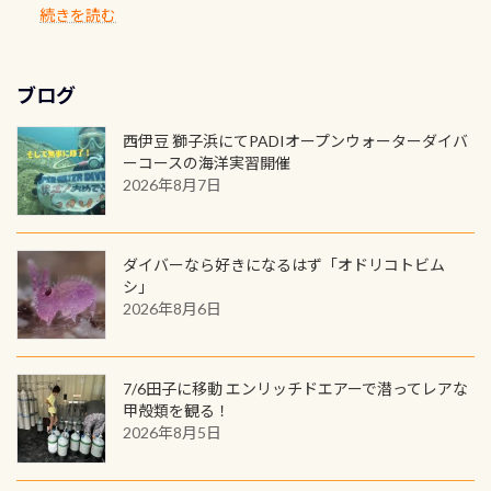
PADIの本部へ直接の申請は出来ませ
出になります。 60周年という節目の
続きを読む
う行った所を案内して基本的には水
ロゴを採用！ 全てのグッズにはこの
もなりますヨ 料金等、詳しくは 詳細
ホールを出して頂いた方は、上記の
ん お問い合わせ、お申し込みの受付
年に、PADIとともに、あなたの海の
深が浅いので危険ではありません流
ラベルが付いてます(^.^) ・Tシャツ
はこちら
水検査料5,500円がなんと無料になり
窓口は、PADIダイブセンターのみ
物語を始めてみませんか。あなたの
れの速さから、渦になっている箇所
3,980円(税別) ・パーカー 6,980円 ・
ます！ ドライスーツクリーニングだ
勿論当店でも発行出来ます（他団体
最初の1枚、あるいは次の1枚が、60
もあればダウンカレントが発生して
ブログ
トートバック M 1,980円 ・トートバ
けでも出そうと思ってる方は、セッ
の方もOK） 詳しいページ作りました
周年記念デザインになります 今始
いる箇所などもあり、なかなか海では
ック S 1,390円 ・ロンT 4,200円 (すべ
トでこの水検査も出しましょう！そ
のでご覧ください下さい ➡︎ コチラ
めると、60周年ならではの楽しみ
西伊豆 獅子浜にてPADIオープンウォーターダイバ
見られない光景です 透明度の良い川
て税別) オマケ スタッフ用にポロシャ
し
続きを読む
も： PADIデジタルくじ PADIコース
ーコースの海洋実習開催
を数百メートルドリフトする(流され
ツも作ってみました 腰の位置にある
を修了してCカードを取得すると、カ
2026年8月7日
る)のは快感です！ 特別天然記念物
人魚が可愛い 着ると働く事になりま
ードに記載されたダイバーナンバー
「オオサンショウウオ」が見れる 長
すが、欲しい方リクエストください
で参加できるデジタルくじにチャレ
良川ダイビング最大の見どころがこ
(笑) ※カラーは変えられます
ンジできます。講習を終えたあとも、
ダイバーなら好きになるはず「オドリコトビム
の特別天然記念物の「オオサンショ
ワクワクが続く60周年限定企画で
シ」
ウウオ」です 大きなものでは体長1m
2026年8月6日
す。コースを修了されたら、ぜひ参加
を超える世界最大の両生類です個体
してみてくださいね 毎月60名様、年
数が少なくかなり貴重な生物です
間720名様にPADIグッズが当たるチ
が、ここ長良川ではかなりの確立で
ャンス 受講したPADIダイブセンター
7/6田子に移動 エンリッチドエアーで潜ってレアな
見ることが出来ます特別天然記念物
／リゾートが用意したオリジナル景
甲殻類を観る！
と言えば他には「
続きを読む
2026年8月5日
品が当たることも！ PADIデジタルく
じに参加する