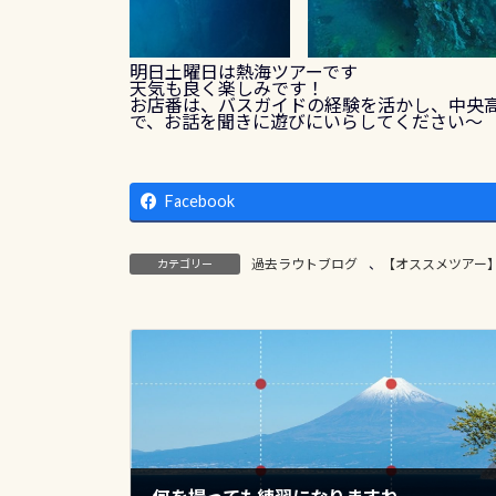
明日土曜日は熱海ツアーです
天気も良く楽しみです！
お店番は、バスガイドの経験を活かし、中央
で、お話を聞きに遊びにいらしてください～
Facebook
過去ラウトブログ
、
【オススメツアー
カテゴリー