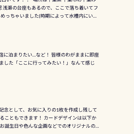
インカードを申し込みの方は対象外となりま
良川ダイビング最大の見どころがこの特別天然
 浅瀬の台座もあるので、ここで落ち着いてフ
ザインとなります ダイビングは、始めた「年」も
両生類です個体数が少なくかなり貴重な生物で
メめっちゃいました(時期によって水槽内にいる
」は、あとから振り返ると大切な思い出になり
他には「
続きを読む
ちゃん！ダイバー慣れしていて、逃げません
せんか。あなたの最初の1枚、あるいは次の1枚
こんな感じで撮りました(笑) レストランから
DIデジタルくじ PADIコースを修了してCカ
幅4m水温も23℃～25℃をキープ真冬でもお
じにチャレンジできます。講習を終えたあと
撮影も出来ますよ スキンダイビングでも参加
くださいね 毎月60名様、年間720名様に
宿に泊まりたい…など！ 皆様のわがままに即座
っぷり利用出来るので、普通に中性浮力の練習
オリジナル景品が当たることも！ PADIデジタ
ました「ここに行ってみたい！」なんて感じ
記念として、お気に入りの1枚を作成し残して
ることもできます！ カードデザインは以下か
、お誕生日や色んな企画などでのオリジナルの
出来ません お問い合わせ、お申し込みの受付