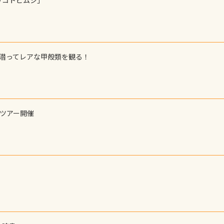
リコトビムシ」
で潜ってレアな甲殻類を観る！
ーツアー開催