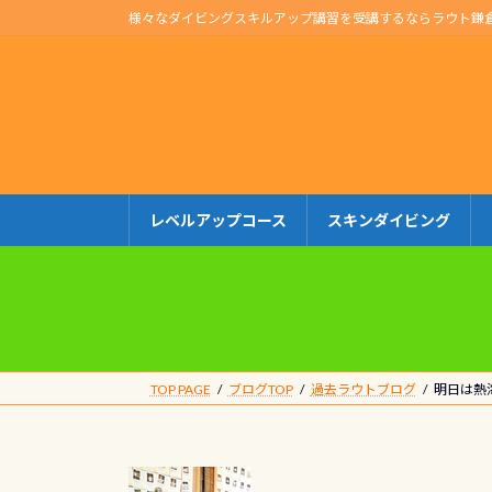
コ
ナ
様々なダイビングスキルアップ講習を受講するならラウト鎌
ン
ビ
テ
ゲ
ン
ー
ツ
シ
へ
ョ
ス
ン
キ
に
レベルアップコース
スキンダイビング
ッ
移
プ
動
TOP PAGE
ブログTOP
過去ラウトブログ
明日は熱