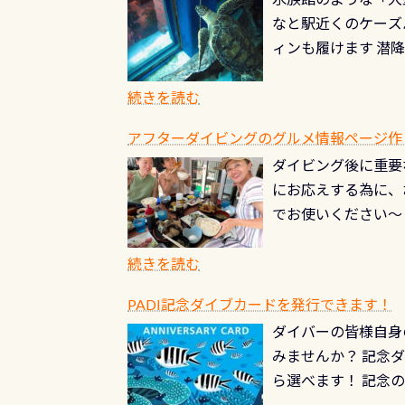
やオリジナルカード
る(流される)のは
なと駅近くのケーズ
す。 ※ 2026年
記念物の「オオサン
ィンも履けます 潜
思い出になる ダイ
すが、ここ長良川で
生態は変わります)
ます。 60周年と
（むしろちょっかい
続きを読む
が、60周年記念デザ
水槽が見える感じに
ードを取得すると、
アフターダイビングのグルメ情報ページ作
楽しみ頂けます 反
も、ワクワクが続く
ダイビング後に重要
できます！ かなり
PADIグッズが当た
にお応えする為に、
にもなりますヨ 料
ルくじに参加する
でお使いください～
続きを読む
PADI記念ダイブカードを発行できます！
ダイバーの皆様自身
みませんか？ 記念
ら選べます！ 記念
記念カードを自由に