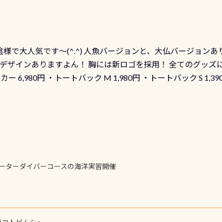
イブセンターのみ 勿論当店でも発行出来ます（他団体の方もOK
様で大人気です～(^.^) 人魚バージョンと、大仏バージョンあ
ーも両デザインありますよん！ 胸には新ロゴを採用！ 全てのグッズ
ーカー 6,980円 ・トートバック M 1,980円 ・トートバック S 1,3
も作ってみました 腰の位置にある人魚が可愛い 着ると働く事
えられます
ォーターダイバーコースの海洋実習開催