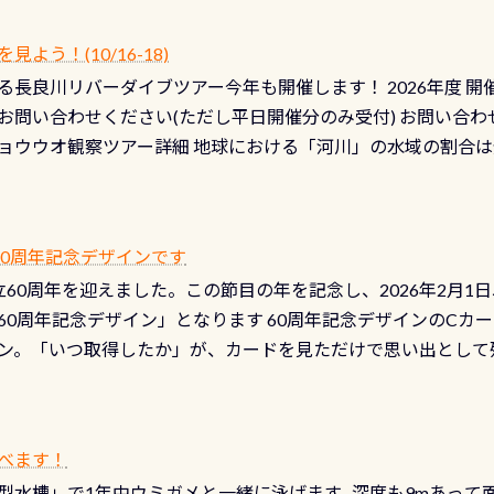
！） STEP4： ファスナーの潤滑化（ファスナーがスムーズ
） 詳細は
コチラ あと…ドライスーツの点検(オーバーホール
う！(10/16-18)
認冬になり、使い始めてから水漏れする…ってのは避けましょう
長良川リバーダイブツアー今年も開催します！ 2026年度 開催予定
ル排気バルブは、ドライスーツクリーニングの際に行うのです
お問い合わせください(ただし平日開催分のみ受付) お問い合わ
切です BCDで言うと給気ボタンの点検と一緒な訳ですから、
ョウウオ観察ツアー詳細 地球における「河川」の水域の割合は全
て事がないようにしっかり点検しましょう！まだした事がない
は更に限られており、非常に貴重な体験が出来る「長良川」での
バーホールここはドライスーツクリーニング時に、分解洗浄し
 長良川ダイビングの魅力を存分までお伝え出来る、国内でも
う ●その他の箇所・防水ファスナーの劣化がないか・ブーツ
オサンショウウオ観察講習」も合わせて開催している希少なツ
 など… 価格は と、各所これだけかかります※給気バルブのみの
 60周年記念デザインです
月の間で開催しております 長良川ってどんな川？ 長良川は日本
目の「水漏れ検査代」が5,500円掛かります そこで下記のキ
は設立60周年を迎えました。この節目の年を記念し、2026年2月1
少ない、または無い川のこと）で岐阜県の郡上市に始まり、美濃
、ドライスーツの点検・オーバーホールを出して頂いた方は、上記の
60周年記念デザイン」となります 60周年記念デザインのCカー
にまた2001年には「日本の水浴場88選」に全国で唯一河川で
ニングだけでも出そうと思ってる方は、セットでこの水検査も
ン。「いつ取得したか」が、カードを見ただけで思い出として
どあり十分ダイビングを楽しむことが出来ます 川原からのエン
ビングを再開する人、次のレベルへステップアップする人。“6
れます 川でのダイビングとは 川なので勿論流れていますが
ダイビング人生に寄り添います。 対象となるカードについて 対象
だとかなりの速さに感じられる場所もありますが、水中のくぼ
カードの種類：ブルー：通常ゴールド：5スター店ブラック：プロレベル
所を案内して基本的には水深が浅いので危険ではありません流
べます！
【注意事項】※ PADI Freediver、Mermaid、EFR、
生している箇所などもあり、なかなか海では見られない光景で
型水槽」で1年中ウミガメと一緒に泳げます 深度も9mあって