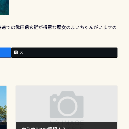
高速での武田信玄話が得意な歴女のまいちゃんがいますの
X
】