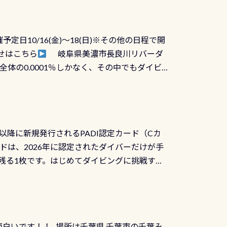
に動くので閉めにくかったり閉まらないというこ
)も行っておきましょう 具体的には ●ピンホー
！実際水につけて水検査して調べます ●給気バ
日10/16(金)～18(日)※その他の日程で開
が、空気を送り込む「給気バルブ」のオーバ
せはこちら
岐阜県美濃市長良川リバーダ
ボタンが潮噛みしてドライスーツに空気が入り
体の0.0001％しかなく、その中でもダイビ
方はこれを機会に是非やってください！！ ●
リバーダイビングその長良川に当店は2012
ません意外と使用するこのバルブしっかりと
数少ないショップの1つであり「リバーダイビン
の穴あきチェック・手首や首のシール部分の破
アーをご提供しております是非ご参加下さい
オーバーホールは5,500円 ただ毎回修理や
三大清流(四万十川、柿田川)の１つに数えられ
ャンペーンを利用してみてはどうでしょうか？
日以降に新規発行されるPADI認定カード（Cカ
を経て伊勢湾に流れます1985年には環境省
水検査料5,500円がなんと無料になります！
ドは、2026年に認定されたダイバーだけが手
選ばれた清流です川にしては珍しく、水深が深い
出しましょう！そし
続きを読む
残る1枚です。はじめてダイビングに挑戦する
トリーエキジットは正に大自然の中でのダイビ
0周年の年にダイビングの一歩を進めた”という
、流れる速さはゆっくりの場所もあれば、速い
：2026年2月1日以降に新規発行される
みや岩陰に入ると嘘のように流れが無くなる所
 期間：2026年2月1日〜2026年12月最
れの速さから、渦になっている箇所もあれば
TECなど特別プログラムの専用カードが発行されるもの
す 透明度の良い川を数百メートルドリフトす
面白いです！！ 場所は千葉県 千葉市の千葉み