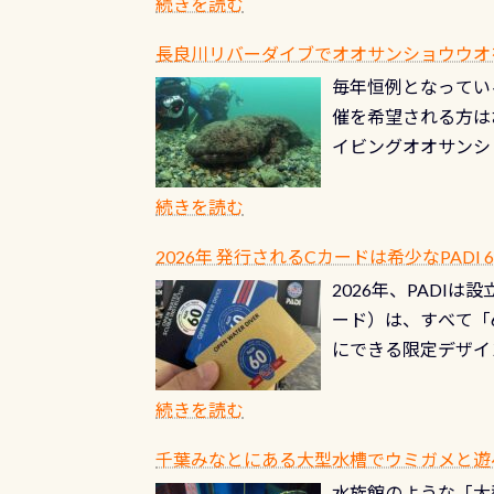
ブルがなくなります
続きを読む
とがなくなります！
長良川リバーダイブでオオサンショウウオを見よ
ル(穴)がないか確
毎年恒例となっている
ルブのオーバーホー
催を希望される方は
ーホールも非常に大
イビングオオサンシ
過ぎて急浮上…なん
ングが出来るエリア
リストバルブのオー
年から潜っています
続きを読む
点検しておきましょ
の潜り方講習」「オ
れ、穴あきチェック
2026年 発行されるCカードは希少なPADI
ませ 6月から10
点検をする度に1行
2026年、PADI
る清流（水質汚染の
8/31までの間に
ード）は、すべて「
の「名水100選」
ドライスーツクリー
にできる限定デザイ
ところでは12mほ
人、久しぶりにダイ
ングを実感させてく
記念が、これからの
続きを読む
場所もあります。海
PADI認定カード 
もあり、そう行った
千葉みなとにある大型水槽でウミガメと遊
終営業日までの発行分 
ダウンカレントが発
水族館のような「大