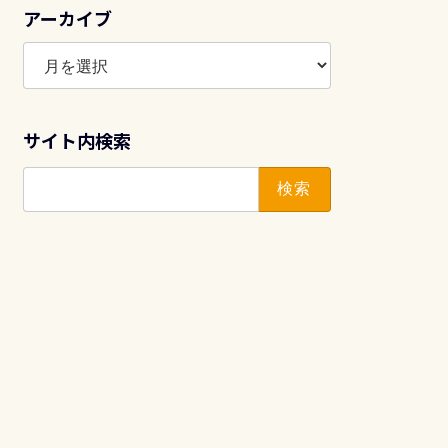
アーカイブ
ア
ー
カ
イ
サイト内検索
ブ
検
索: