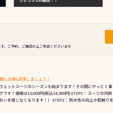
ウミウシ100種類！？
2018年1月20日
ます。ご予約、ご確認の上ご来店くださいませ
機に点検&洗浄しましょう！
ウェットスーツのシーズンも始まります！その間にやっとく事
です！価格は13,000円(税込14,300円) STEP1： スー
おいを感じなくなります！） STEP2： 防水性の向上や肌触
なります！） STEP3： 排気バルブの分解・洗浄のO/H（バ