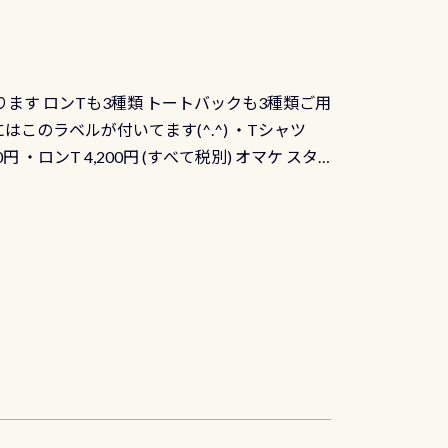
） 詳しいページ作りましたのでご覧ください下
ります ロンTも3種類 トートバックも3種類ご用
にはこのラベルが付いてます(^.^) ・Tシャツ
90円 ・ロンT 4,200円 (すべて税別) オマケ スタ
になりますが、欲しい方リクエストください