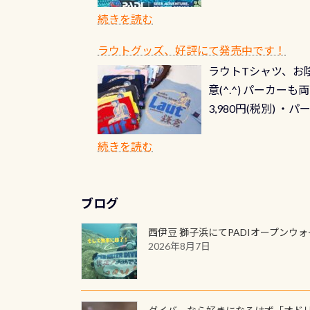
窓口は、PADIダ
続きを読む
さい ➡︎ コチラ
ラウトグッズ、好評にて発売中です！
ラウトTシャツ、お陰
意(^.^) パーカ
3,980円(税別) ・パ
ッフ用にポロシャツ
(笑) ※カラーは変
続きを読む
ブログ
西伊豆 獅子浜にてPADIオープンウ
2026年8月7日