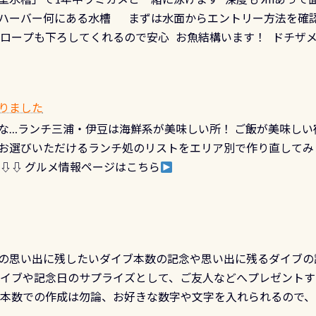
対象のディスティンクティブ・スペシャルティ、AWAREデザ
快感です！ 特別天然記念物「オオサンショウウオ」が見れる 長
ハーバー何にある水槽 まずは水面からエントリー方法を確認
12月の認定でも、2027年1月以降に発行されるカードは通常デ
ショウウオ」です 大きなものでは体長1mを超える世界最大の
降ロープも下ろしてくれるので安心 お魚結構います！ ドチザ
ビングを始めるきっかけは人それぞれ。でも、「いつ始めたか
はかなりの確立で見ることが出来ます特別天然記念物と言えば
 南国系のお魚いっぱいです でもやはり人気は・・・ ウミガメ
いう節目の年に、PADIとともに、あなたの海の物語を始めてみま
出してくる） 潜降ロープに身を寄せて休憩中（可愛い！！） 
インになります 今始めると、60周年ならではの楽しみも： PA
なっていて、食事しながら観賞できます！ 水深9m 長さ12m 
カードに記載されたダイバーナンバーで参加できるデジタルく
りました
対側の窓からも見ることが出来るので、付き添いの方とも記念
60周年限定企画です。コースを修了されたら、ぜひ参加してみて
な…ランチ三浦・伊豆は海鮮系が美味しい所！ ご飯が美味しい
楽しめます是非ご参加ください！ 写真撮影の練習や、4時間た
るチャンス 受講したPADIダイブセンター／リゾートが用意した
お選びいただけるランチ処のリストをエリア別で作り直してみ
金等、詳しくは 詳細はこちら
 ⇩⇩ グルメ情報ページはこちら
の思い出に残したいダイブ本数の記念や思い出に残るダイブの
ダイブや記念日のサプライズとして、ご友人などへプレゼントす
の本数での作成は勿論、お好きな数字や文字を入れられるので
発行出来ますよ！ ただし、個人でPADIの本部へ直接の申請は