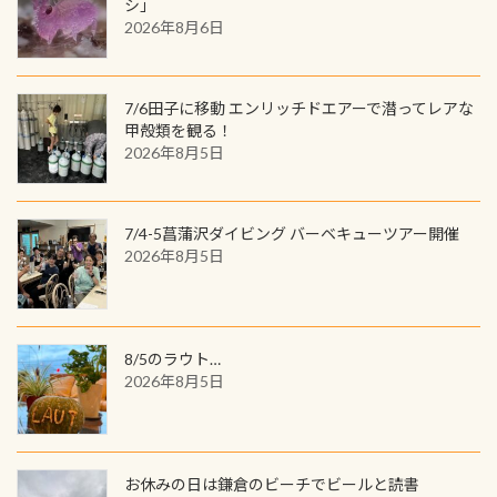
／リゾートが用意したオリジナル景
シ」
と言えば他には「
続きを読む
2026年8月6日
品が当たることも！ PADIデジタルく
じに参加する
7/6田子に移動 エンリッチドエアーで潜ってレアな
甲殻類を観る！
2026年8月5日
7/4-5菖蒲沢ダイビング バーベキューツアー開催
2026年8月5日
8/5のラウト…
2026年8月5日
お休みの日は鎌倉のビーチでビールと読書