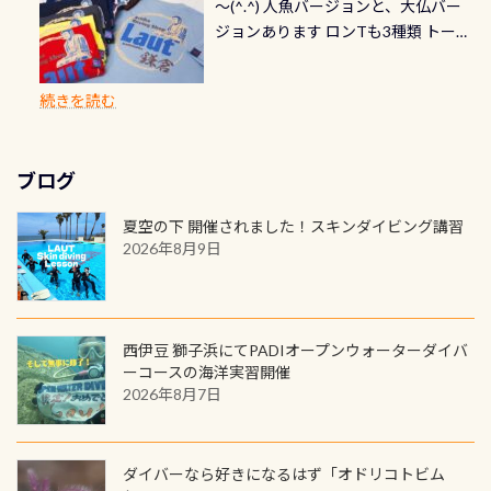
～(^.^) 人魚バージョンと、大仏バー
イビングでも参加できます！ かなり
れ検査代」が5,500円掛かります そこ
れるので、お誕生日や色んな企画など
ダイビングを始めるきっかけは人そ
速さに感じられる場所もあります
ジョンあります ロンTも3種類 トート
楽しめます是非ご参加ください！ 写
で下記のキャンペーンを利用してみ
でのオリジナルの記念カードを自由
れぞれ。でも、「いつ始めたか」
が、水中のくぼみや岩陰に入ると嘘
バックも3種類ご用意(^.^) パーカーも
真撮影の練習や、4時間たっぷり利用
てはどうでしょうか？ 8/31までの間
に発行出来ますよ！ ただし、個人で
は、あとから振り返ると大切な思い
のように流れが無くなる所もあり、そ
両デザインありますよん！ 胸には新
出来るので、普通に中性浮力の練習に
に、ドライスーツの点検・オーバー
PADIの本部へ直接の申請は出来ませ
出になります。 60周年という節目の
続きを読む
う行った所を案内して基本的には水
ロゴを採用！ 全てのグッズにはこの
もなりますヨ 料金等、詳しくは 詳細
ホールを出して頂いた方は、上記の
ん お問い合わせ、お申し込みの受付
年に、PADIとともに、あなたの海の
深が浅いので危険ではありません流
ラベルが付いてます(^.^) ・Tシャツ
はこちら
水検査料5,500円がなんと無料になり
窓口は、PADIダイブセンターのみ
物語を始めてみませんか。あなたの
れの速さから、渦になっている箇所
3,980円(税別) ・パーカー 6,980円 ・
ます！ ドライスーツクリーニングだ
勿論当店でも発行出来ます（他団体
最初の1枚、あるいは次の1枚が、60
もあればダウンカレントが発生して
ブログ
トートバック M 1,980円 ・トートバ
けでも出そうと思ってる方は、セッ
の方もOK） 詳しいページ作りました
周年記念デザインになります 今始
いる箇所などもあり、なかなか海では
ック S 1,390円 ・ロンT 4,200円 (すべ
トでこの水検査も出しましょう！そ
のでご覧ください下さい ➡︎ コチラ
めると、60周年ならではの楽しみ
夏空の下 開催されました！スキンダイビング講習
見られない光景です 透明度の良い川
て税別) オマケ スタッフ用にポロシャ
し
続きを読む
も： PADIデジタルくじ PADIコース
2026年8月9日
を数百メートルドリフトする(流され
ツも作ってみました 腰の位置にある
を修了してCカードを取得すると、カ
る)のは快感です！ 特別天然記念物
人魚が可愛い 着ると働く事になりま
ードに記載されたダイバーナンバー
「オオサンショウウオ」が見れる 長
すが、欲しい方リクエストください
で参加できるデジタルくじにチャレ
良川ダイビング最大の見どころがこ
(笑) ※カラーは変えられます
ンジできます。講習を終えたあとも、
西伊豆 獅子浜にてPADIオープンウォーターダイバ
の特別天然記念物の「オオサンショ
ワクワクが続く60周年限定企画で
ーコースの海洋実習開催
ウウオ」です 大きなものでは体長1m
2026年8月7日
す。コースを修了されたら、ぜひ参加
を超える世界最大の両生類です個体
してみてくださいね 毎月60名様、年
数が少なくかなり貴重な生物です
間720名様にPADIグッズが当たるチ
が、ここ長良川ではかなりの確立で
ャンス 受講したPADIダイブセンター
ダイバーなら好きになるはず「オドリコトビム
見ることが出来ます特別天然記念物