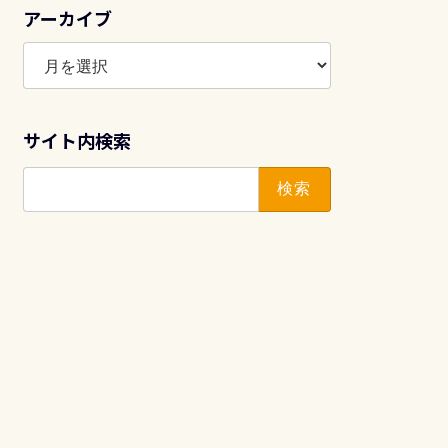
アーカイブ
ア
ー
カ
イ
サイト内検索
ブ
検
索: