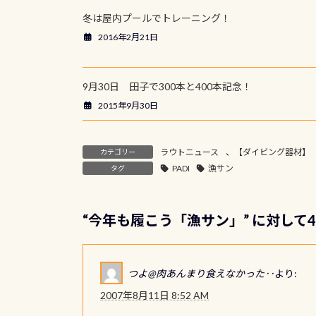
冬は屋内プールでトレーニング！
2016年2月21日
9月30日 田子で300本と400本記念！
2015年9月30日
ラウトニュース
、
【ダイビング器材】
カテゴリー
PADI
漁サン
タグ
“
今年も履こう「漁サン」
” に対し
つよ@肉あんまり食えなかった‥
より:
2007年8月11日 8:52 AM