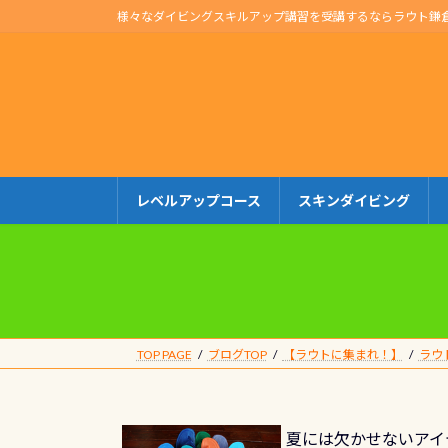
コ
ナ
様々なダイビングスキルアップ講習を受講するならラウト鎌
ン
ビ
テ
ゲ
ン
ー
ツ
シ
へ
ョ
ス
ン
キ
に
レベルアップコース
スキンダイビング
ッ
移
プ
動
TOP PAGE
ブログTOP
【ラウトに集まれ！】
ラウ
夏には欠かせないアイテ