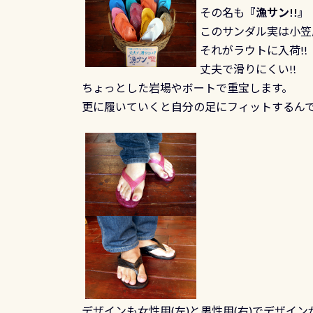
その名も
『漁サン!!』
このサンダル実は小笠
それがラウトに入荷!!
丈夫で滑りにくい!!
ちょっとした岩場やボートで重宝します。
更に履いていくと自分の足にフィットするんで
デザインも女性用(左)と男性用(右)でデザイ