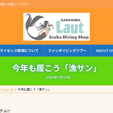
倉店へお越しください
ライセンス取得について
ファンダイビングツアー
ABOUT U
今年も履こう「漁サン」
2009年7月10日
トニュース
今年も履こう「漁サン」
ム!!