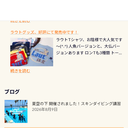
た(笑) レストランから水槽が見える
の箇所・防水ファスナーの劣化がな
るダイブの記念として、お気に入りの
ード対象のディスティンクティブ・
ングを楽しむことが出来ます 川原か
感じになっていて、食事しながら観賞
いか・ブーツの穴あきチェック・手
1枚を作成し残してみませんか？ 記念
スペシャルティ、AWAREデザインカ
らのエントリーエキジットは正に大
できます！ 水深9m 長さ12m 幅4m
首や首のシール部分の破れ、穴あき
ダイブや記念日のサプライズとして、
ードを申し込みの方は対象外となり
自然の中でのダイビングを実感させ
水温も23℃～25℃をキープ真冬でも
続きを読む
チェック など… 価格は と、各所こ
ご友人などへプレゼントすることも
ます。 ※ 2026年12月の認定でも、
てくれます 川でのダイビングとは
お楽しみ頂けます 反対側の窓からも
れだけかかります※給気バルブのみ
できます！ カードデザインは以下か
2027年1月以降に発行されるカードは
川なので勿論流れていますが、流れ
ラウトグッズ、好評にて発売中です！
見ることが出来るので、付き添いの方
のオーバーホールは5,500円 ただ毎回
ら選べます！ 記念の本数での作成は
通常デザインとなります ダイビン
る速さはゆっくりの場所もあれば、
ラウトTシャツ、お陰様で大人気です
とも記念撮影も出来ますよ スキンダ
修理や点検をする度に1行目の「水漏
勿論、お好きな数字や文字を入れら
グは、始めた「年」も思い出になる
速い場所もあります。海だとかなりの
～(^.^) 人魚バージョンと、大仏バー
イビングでも参加できます！ かなり
れ検査代」が5,500円掛かります そこ
れるので、お誕生日や色んな企画など
ダイビングを始めるきっかけは人そ
速さに感じられる場所もあります
ジョンあります ロンTも3種類 トート
楽しめます是非ご参加ください！ 写
で下記のキャンペーンを利用してみ
でのオリジナルの記念カードを自由
れぞれ。でも、「いつ始めたか」
が、水中のくぼみや岩陰に入ると嘘
バックも3種類ご用意(^.^) パーカーも
真撮影の練習や、4時間たっぷり利用
てはどうでしょうか？ 8/31までの間
に発行出来ますよ！ ただし、個人で
は、あとから振り返ると大切な思い
のように流れが無くなる所もあり、そ
両デザインありますよん！ 胸には新
出来るので、普通に中性浮力の練習に
に、ドライスーツの点検・オーバー
PADIの本部へ直接の申請は出来ませ
出になります。 60周年という節目の
続きを読む
う行った所を案内して基本的には水
ロゴを採用！ 全てのグッズにはこの
もなりますヨ 料金等、詳しくは 詳細
ホールを出して頂いた方は、上記の
ん お問い合わせ、お申し込みの受付
年に、PADIとともに、あなたの海の
深が浅いので危険ではありません流
ラベルが付いてます(^.^) ・Tシャツ
はこちら
水検査料5,500円がなんと無料になり
窓口は、PADIダイブセンターのみ
物語を始めてみませんか。あなたの
れの速さから、渦になっている箇所
3,980円(税別) ・パーカー 6,980円 ・
ます！ ドライスーツクリーニングだ
勿論当店でも発行出来ます（他団体
最初の1枚、あるいは次の1枚が、60
もあればダウンカレントが発生して
ブログ
トートバック M 1,980円 ・トートバ
けでも出そうと思ってる方は、セッ
の方もOK） 詳しいページ作りました
周年記念デザインになります 今始
いる箇所などもあり、なかなか海では
ック S 1,390円 ・ロンT 4,200円 (すべ
トでこの水検査も出しましょう！そ
のでご覧ください下さい ➡︎ コチラ
めると、60周年ならではの楽しみ
夏空の下 開催されました！スキンダイビング講習
見られない光景です 透明度の良い川
て税別) オマケ スタッフ用にポロシャ
し
続きを読む
も： PADIデジタルくじ PADIコース
2026年8月9日
を数百メートルドリフトする(流され
ツも作ってみました 腰の位置にある
を修了してCカードを取得すると、カ
る)のは快感です！ 特別天然記念物
人魚が可愛い 着ると働く事になりま
ードに記載されたダイバーナンバー
「オオサンショウウオ」が見れる 長
すが、欲しい方リクエストください
で参加できるデジタルくじにチャレ