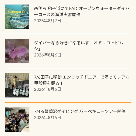
良川ダイビング最大の見どころがこ
(笑) ※カラーは変えられます
ンジできます。講習を終えたあとも、
西伊豆 獅子浜にてPADIオープンウォーターダイバ
の特別天然記念物の「オオサンショ
ワクワクが続く60周年限定企画で
ーコースの海洋実習開催
ウウオ」です 大きなものでは体長1m
2026年8月7日
す。コースを修了されたら、ぜひ参加
を超える世界最大の両生類です個体
してみてくださいね 毎月60名様、年
数が少なくかなり貴重な生物です
間720名様にPADIグッズが当たるチ
が、ここ長良川ではかなりの確立で
ャンス 受講したPADIダイブセンター
ダイバーなら好きになるはず「オドリコトビム
見ることが出来ます特別天然記念物
／リゾートが用意したオリジナル景
シ」
と言えば他には「
続きを読む
2026年8月6日
品が当たることも！ PADIデジタルく
じに参加する
7/6田子に移動 エンリッチドエアーで潜ってレアな
甲殻類を観る！
2026年8月5日
7/4-5菖蒲沢ダイビング バーベキューツアー開催
2026年8月5日