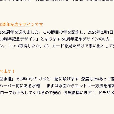
て事がないようにしっかり点検しましょう！まだした事がない
は更に限られており、非常に貴重な体験が出来る「長良川」での
バーホールここはドライスーツクリーニング時に、分解洗浄し
 長良川ダイビングの魅力を存分までお伝え出来る、国内でも
う ●その他の箇所・防水ファスナーの劣化がないか・ブーツ
オサンショウウオ観察講習」も合わせて開催している希少なツ
 など… 価格は と、各所これだけかかります※給気バルブのみの
 60周年記念デザインです
月の間で開催しております 長良川ってどんな川？ 長良川は日本
目の「水漏れ検査代」が5,500円掛かります そこで下記のキ
は設立60周年を迎えました。この節目の年を記念し、2026年2月1
少ない、または無い川のこと）で岐阜県の郡上市に始まり、美濃
、ドライスーツの点検・オーバーホールを出して頂いた方は、上記の
60周年記念デザイン」となります 60周年記念デザインのCカー
にまた2001年には「日本の水浴場88選」に全国で唯一河川で
ニングだけでも出そうと思ってる方は、セットでこの水検査も
ン。「いつ取得したか」が、カードを見ただけで思い出として
どあり十分ダイビングを楽しむことが出来ます 川原からのエン
ビングを再開する人、次のレベルへステップアップする人。“6
れます 川でのダイビングとは 川なので勿論流れていますが
ダイビング人生に寄り添います。 対象となるカードについて 対象
だとかなりの速さに感じられる場所もありますが、水中のくぼ
カードの種類：ブルー：通常ゴールド：5スター店ブラック：プロレベル
所を案内して基本的には水深が浅いので危険ではありません流
べます！
【注意事項】※ PADI Freediver、Mermaid、EFR、
生している箇所などもあり、なかなか海では見られない光景で
型水槽」で1年中ウミガメと一緒に泳げます 深度も9mあって
対象のディスティンクティブ・スペシャルティ、AWAREデザ
快感です！ 特別天然記念物「オオサンショウウオ」が見れる 長
ハーバー何にある水槽 まずは水面からエントリー方法を確認
12月の認定でも、2027年1月以降に発行されるカードは通常デ
ショウウオ」です 大きなものでは体長1mを超える世界最大の
降ロープも下ろしてくれるので安心 お魚結構います！ ドチザ
ビングを始めるきっかけは人それぞれ。でも、「いつ始めたか
はかなりの確立で見ることが出来ます特別天然記念物と言えば
 南国系のお魚いっぱいです でもやはり人気は・・・ ウミガメ
いう節目の年に、PADIとともに、あなたの海の物語を始めてみま
出してくる） 潜降ロープに身を寄せて休憩中（可愛い！！） 
インになります 今始めると、60周年ならではの楽しみも： PA
なっていて、食事しながら観賞できます！ 水深9m 長さ12m 