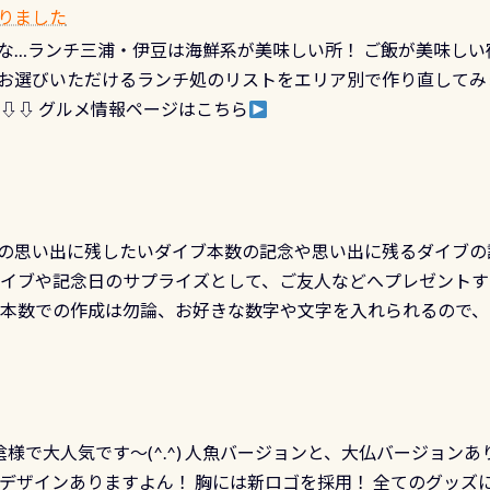
カードに記載されたダイバーナンバーで参加できるデジタルく
りました
対側の窓からも見ることが出来るので、付き添いの方とも記念
60周年限定企画です。コースを修了されたら、ぜひ参加してみて
な…ランチ三浦・伊豆は海鮮系が美味しい所！ ご飯が美味しい
楽しめます是非ご参加ください！ 写真撮影の練習や、4時間た
るチャンス 受講したPADIダイブセンター／リゾートが用意した
お選びいただけるランチ処のリストをエリア別で作り直してみ
金等、詳しくは 詳細はこちら
 ⇩⇩ グルメ情報ページはこちら
の思い出に残したいダイブ本数の記念や思い出に残るダイブの
ダイブや記念日のサプライズとして、ご友人などへプレゼントす
の本数での作成は勿論、お好きな数字や文字を入れられるので
発行出来ますよ！ ただし、個人でPADIの本部へ直接の申請は
イブセンターのみ 勿論当店でも発行出来ます（他団体の方もOK
様で大人気です～(^.^) 人魚バージョンと、大仏バージョンあ
ーも両デザインありますよん！ 胸には新ロゴを採用！ 全てのグッズ