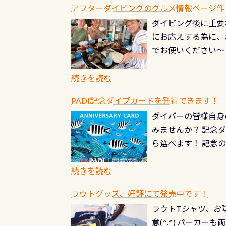
ードを取得すると、
アフターダイビングのグルメ情報ページ作
楽しみ頂けます 反
も、ワクワクが続く
ダイビング後に重要
できます！ かなり
PADIグッズが当た
にお応えする為に、
にもなりますヨ 料
ルくじに参加する
でお使いください～
続きを読む
PADI記念ダイブカードを発行できます！
ダイバーの皆様自身
みませんか？ 記念
ら選べます！ 記念
記念カードを自由に
窓口は、PADIダ
続きを読む
さい ➡︎ コチラ
ラウトグッズ、好評にて発売中です！
ラウトTシャツ、お陰
意(^.^) パーカ