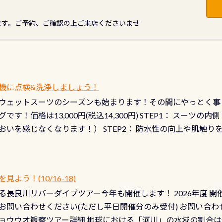
ます。ご予約、ご確認の上ご来店くださいませ
機に点検&洗浄しましょう！
ウェットスーツのシーズンも始まります！その間にやっとく事
です！価格は13,000円(税込14,300円) STEP1： スー
おいを感じなくなります！） STEP2： 防水性の向上や肌触
なります！） STEP3： 排気バルブの分解・洗浄のO/H（バ
！） STEP4： ファスナーの潤滑化（ファスナーがスムーズ
） 詳細は
コチラ あと…ドライスーツの点検(オーバーホール
う！(10/16-18)
認冬になり、使い始めてから水漏れする…ってのは避けましょう
長良川リバーダイブツアー今年も開催します！ 2026年度 開催予定
ル排気バルブは、ドライスーツクリーニングの際に行うのです
お問い合わせください(ただし平日開催分のみ受付) お問い合わ
切です BCDで言うと給気ボタンの点検と一緒な訳ですから、
ョウウオ観察ツアー詳細 地球における「河川」の水域の割合は全