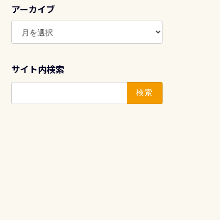
アーカイブ
ア
ー
カ
イ
サイト内検索
ブ
検
索: