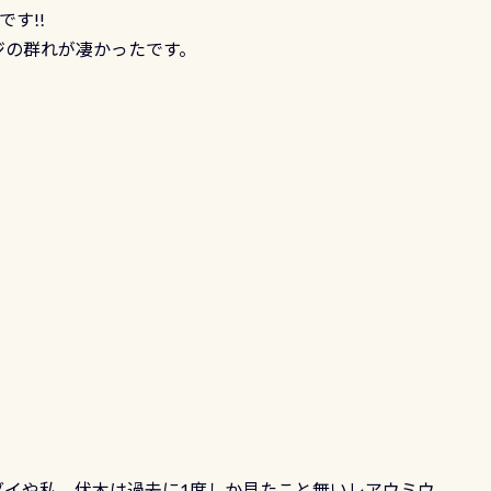
す!!
アジの群れが凄かったです。
ダイや私、伏木は過去に1度しか見たこと無いレアウミウ