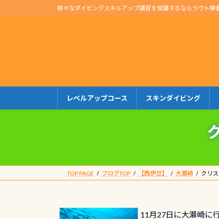
コ
ナ
様々なダイビングスキルアップ講習を受講するならラウト鎌
ン
ビ
テ
ゲ
ン
ー
ツ
シ
へ
ョ
ス
ン
キ
に
レベルアップコース
スキンダイビング
ッ
移
プ
動
TOP PAGE
ブログTOP
【西伊豆】
大瀬崎
クリス
11月27日に大瀬崎に