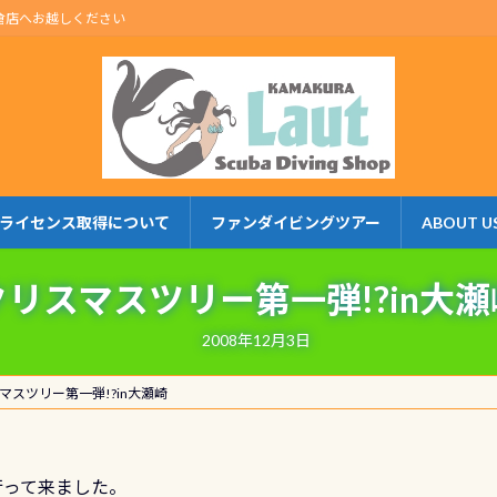
倉店へお越しください
ライセンス取得について
ファンダイビングツアー
ABOUT U
クリスマスツリー第一弾!?in大瀬
2008年12月3日
マスツリー第一弾!?in大瀬崎
行って来ました。