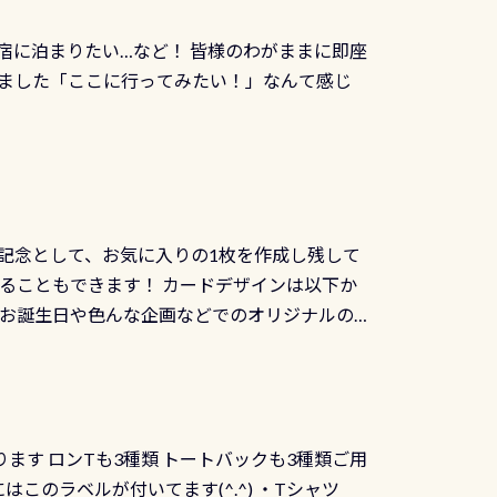
じにチャレンジできます。講習を終えたあと
撮影も出来ますよ スキンダイビングでも参加
くださいね 毎月60名様、年間720名様に
宿に泊まりたい…など！ 皆様のわがままに即座
っぷり利用出来るので、普通に中性浮力の練習
オリジナル景品が当たることも！ PADIデジタ
ました「ここに行ってみたい！」なんて感じ
記念として、お気に入りの1枚を作成し残して
ることもできます！ カードデザインは以下か
、お誕生日や色んな企画などでのオリジナルの
出来ません お問い合わせ、お申し込みの受付
） 詳しいページ作りましたのでご覧ください下
ります ロンTも3種類 トートバックも3種類ご用
にはこのラベルが付いてます(^.^) ・Tシャツ