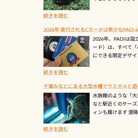
過ぎて急浮上…なん
ングが出来るエリア
リストバルブのオー
年から潜っています
続きを読む
点検しておきましょ
の潜り方講習」「オ
れ、穴あきチェック
2026年 発行されるCカードは希少なPADI
ませ 6月から10
点検をする度に1行
2026年、PADI
る清流（水質汚染の
8/31までの間に
ード）は、すべて「
の「名水100選」
ドライスーツクリー
にできる限定デザイ
ところでは12mほ
人、久しぶりにダイ
ングを実感させてく
記念が、これからの
続きを読む
場所もあります。海
PADI認定カード 
もあり、そう行った
千葉みなとにある大型水槽でウミガメと遊
終営業日までの発行分 
ダウンカレントが発
水族館のような「大
やオリジナルカード
る(流される)のは
なと駅近くのケーズ
す。 ※ 2026年
記念物の「オオサン
ィンも履けます 潜
思い出になる ダイ
すが、ここ長良川で
生態は変わります)
ます。 60周年と
（むしろちょっかい
続きを読む
が、60周年記念デザ
水槽が見える感じに