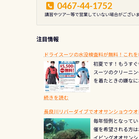
0467-44-1752
講習やツアー等で営業していない場合がござい
注目情報
ドライスーツの水没検査料が無料！これを
初夏です！もうすぐ
スーツのクリーニング
を着たときの嫌なに
水没の可能性が低く
ブルがなくなります
続きを読む
とがなくなります！
長良川リバーダイブでオオサンショウウオを見よ
ル(穴)がないか確
毎年恒例となっている
ルブのオーバーホー
催を希望される方は
ーホールも非常に大
イビングオオサンシ