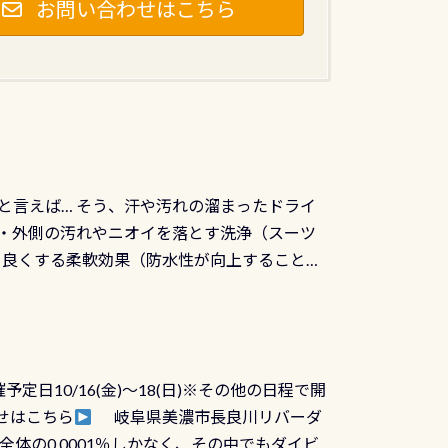
お問い合わせはこちら
と言えば… そう、汗や汚れの溜まったドライ
ツの内側・外側の汚れやニオイを落とす洗浄（スーツ
りを良くする柔軟効果（防水性が向上することで
ルブが押しっぱなしになったり押せなくなるトラ
に動くので閉めにくかったり閉まらないというこ
)も行っておきましょう 具体的には ●ピンホー
！実際水につけて水検査して調べます ●給気バ
日10/16(金)～18(日)※その他の日程で開
が、空気を送り込む「給気バルブ」のオーバ
せはこちら
岐阜県美濃市長良川リバーダ
ボタンが潮噛みしてドライスーツに空気が入り
体の0.0001％しかなく、その中でもダイビ