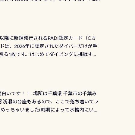
方はこれを機会に是非やってください！！ ●
リバーダイビングその長良川に当店は2012
ません意外と使用するこのバルブしっかりと
数少ないショップの1つであり「リバーダイビン
の穴あきチェック・手首や首のシール部分の破
アーをご提供しております是非ご参加下さい
オーバーホールは5,500円 ただ毎回修理や
三大清流(四万十川、柿田川)の１つに数えられ
ャンペーンを利用してみてはどうでしょうか？
日以降に新規発行されるPADI認定カード（Cカ
を経て伊勢湾に流れます1985年には環境省
水検査料5,500円がなんと無料になります！
ドは、2026年に認定されたダイバーだけが手
選ばれた清流です川にしては珍しく、水深が深い
出しましょう！そし
続きを読む
残る1枚です。はじめてダイビングに挑戦する
トリーエキジットは正に大自然の中でのダイビ
0周年の年にダイビングの一歩を進めた”という
、流れる速さはゆっくりの場所もあれば、速い
：2026年2月1日以降に新規発行される
みや岩陰に入ると嘘のように流れが無くなる所
 期間：2026年2月1日〜2026年12月最
れの速さから、渦になっている箇所もあれば
TECなど特別プログラムの専用カードが発行されるもの
す 透明度の良い川を数百メートルドリフトす
面白いです！！ 場所は千葉県 千葉市の千葉み
インカードを申し込みの方は対象外となりま
良川ダイビング最大の見どころがこの特別天然
 浅瀬の台座もあるので、ここで落ち着いてフ
ザインとなります ダイビングは、始めた「年」も
両生類です個体数が少なくかなり貴重な生物で
メめっちゃいました(時期によって水槽内にいる
」は、あとから振り返ると大切な思い出になり
他には「
続きを読む
ちゃん！ダイバー慣れしていて、逃げません
せんか。あなたの最初の1枚、あるいは次の1枚
こんな感じで撮りました(笑) レストランから
DIデジタルくじ PADIコースを修了してCカ
幅4m水温も23℃～25℃をキープ真冬でもお