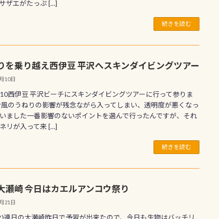
サザエがたっぷ […]
続きを読む
りを乗り越え西伊豆 平沢へスキンダイビングツアー
7月10日
7/10西伊豆 平沢ビーチにスキンダイビングツアーに行って参りま
台風のうねりの影響が残念ながら入ってしまい、透明度が悪くなっ
いました一番影響のないポイントを選んで行ったんですが、それ
ネリが入って来 […]
続きを読む
大瀬崎 今日はカエルアンコウ祭り
4月21日
1(火)連日の大瀬崎昨日で予習が出来たので、今日も生物はバッチリ