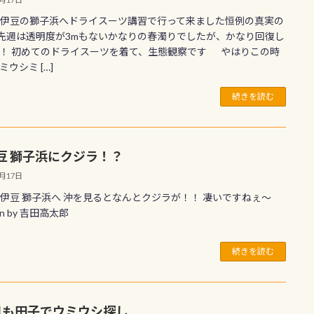
7西伊豆の獅子浜へドライスーツ講習で行って来ました恒例の真実の
^)先週は透明度が3mもないかなりの春濁りでしたが、かなり回復し
！ 初めてのドライスーツを着て、生態観察です やはりこの時
ウシミ […]
続きを読む
豆 獅子浜にクジラ！？
4月17日
7西伊豆 獅子浜へ 沖を見るとなんとクジラが！！ 凄いですねぇ〜
ten by 吉田高太郎
続きを読む
目も田子でウミウシ探し