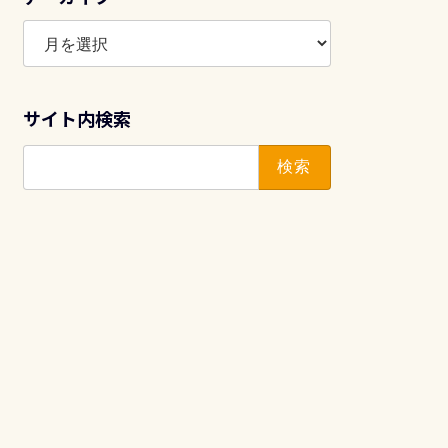
ア
ー
カ
イ
サイト内検索
ブ
検
索: