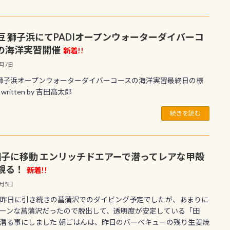
豆 獅子浜にてPADIオープンウォーターダイバーコ
の海洋実習開催
新着!!
8月7日
の獅子浜オープンウォーターダイバーコースの海洋実習最終日の様
written by 吉田高太郎
続きを読む
6田子に移動 エンリッチドエアーで潜ってレアな甲殻
観る！
新着!!
8月5日
(日)昨日に引き続きの菖蒲沢でのダイビング予定でしたが、あまりに
ーンな菖蒲沢だったので脱出して、透明度が安定している「田
潜る事にしました 朝ごはんは、昨日のバーベキューの残り生姜焼