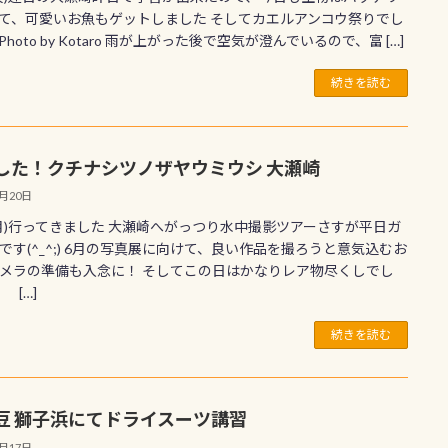
て、可愛いお魚もゲットしました そしてカエルアンコウ祭りでし
^)Photo by Kotaro 雨が上がった後で空気が澄んでいるので、富 […]
続きを読む
した！クチナシツノザヤウミウシ 大瀬崎
4月20日
0(月)行ってきました 大瀬崎へがっつり水中撮影ツアーさすが平日ガ
です(^_^;) 6月の写真展に向けて、良い作品を撮ろうと意気込むお
メラの準備も入念に！ そしてこの日はかなりレア物尽くしでし
 […]
続きを読む
豆 獅子浜にてドライスーツ講習
4月17日