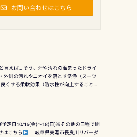
お問い合わせはこちら
と言えば… そう、汗や汚れの溜まったドライ
ツの内側・外側の汚れやニオイを落とす洗浄（スーツ
りを良くする柔軟効果（防水性が向上することで
ルブが押しっぱなしになったり押せなくなるトラ
に動くので閉めにくかったり閉まらないというこ
)も行っておきましょう 具体的には ●ピンホー
！実際水につけて水検査して調べます ●給気バ
日10/16(金)～18(日)※その他の日程で開
が、空気を送り込む「給気バルブ」のオーバ
せはこちら
岐阜県美濃市長良川リバーダ
ボタンが潮噛みしてドライスーツに空気が入り