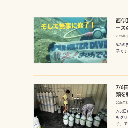
西伊
ース
2026年
8/3
子です 
7/
類を
2026年
7/5
もグリ
子」で