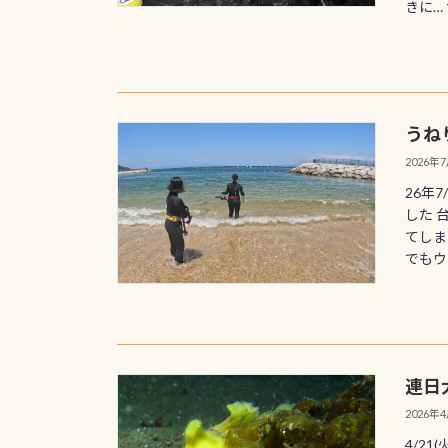
きに… 
うね
2026年
26年
した 
てしま
でもウ
連日
2026年
4/2