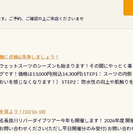
ます。ご予約、ご確認の上ご来店くださいませ
機に点検&洗浄しましょう！
ウェットスーツのシーズンも始まります！その間にやっとく事
です！価格は13,000円(税込14,300円) STEP1： スー
おいを感じなくなります！） STEP2： 防水性の向上や肌触
なります！） STEP3： 排気バルブの分解・洗浄のO/H（バ
！） STEP4： ファスナーの潤滑化（ファスナーがスムーズ
） 詳細は
コチラ あと…ドライスーツの点検(オーバーホール
う！(10/16-18)
認冬になり、使い始めてから水漏れする…ってのは避けましょう
長良川リバーダイブツアー今年も開催します！ 2026年度 開催予定
ル排気バルブは、ドライスーツクリーニングの際に行うのです
お問い合わせください(ただし平日開催分のみ受付) お問い合わ
切です BCDで言うと給気ボタンの点検と一緒な訳ですから、