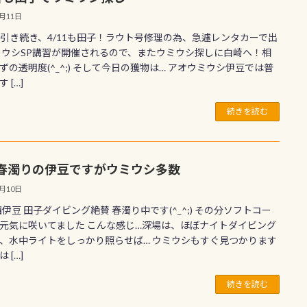
4月11日
0に引き続き、4/11も田子！ラウト号修理の為、急遽レンタカーで出
ミウシSP講習が開催されるので、またウミウシ探しに白崎へ！相
ずの透明度(^_^;) そして今日の獲物は… アオウミウシ伊豆では普
 […]
続きを読む
春濁りの伊豆ですがウミウシ多数
4月10日
0 西伊豆 田子ダイビング絶賛 春濁り中です(^_^;) その分ソフトコー
元気に咲いてました こんな感じ…深場は、ほぼナイトダイビング
、水中ライトをしっかり照らせば… ウミウシもすぐ見つかります
 […]
続きを読む