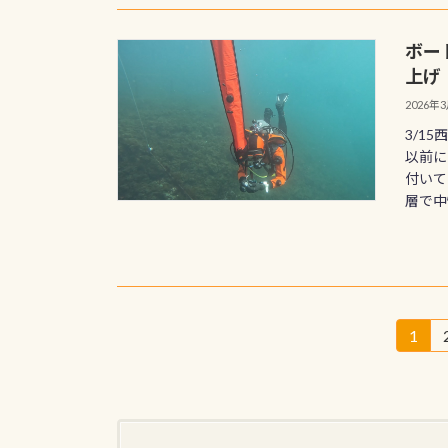
ボー
上げ
2026年
3/1
以前に
付いて
層で中
投
1
固
定
稿
ペ
の
ー
ジ