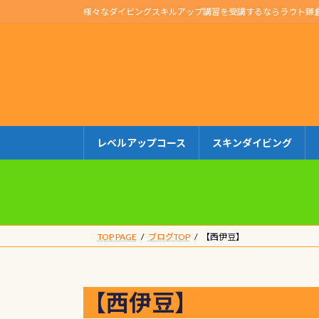
コ
ナ
様々なダイビングスキルアップ講習を受講するならラウト鎌
ン
ビ
テ
ゲ
ン
ー
ツ
シ
へ
ョ
ス
ン
キ
に
レベルアップコース
スキンダイビング
ッ
移
プ
動
TOP PAGE
ブログTOP
【西伊豆】
【西伊豆】