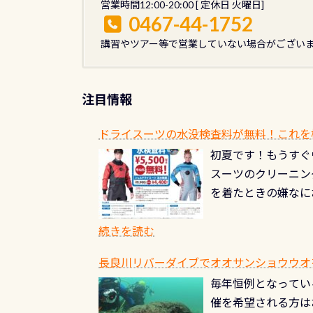
ペ
営業時間12:00-20:00 [ 定休日 火曜日]
0467-44-1752
ー
講習やツアー等で営業していない場合がござい
ジ
送
注目情報
り
ドライスーツの水没検査料が無料！これを
初夏です！もうすぐ
スーツのクリーニング
を着たときの嫌なに
水没の可能性が低く
ブルがなくなります
続きを読む
とがなくなります！
長良川リバーダイブでオオサンショウウオを見よ
ル(穴)がないか確
毎年恒例となっている
ルブのオーバーホー
催を希望される方は
ーホールも非常に大