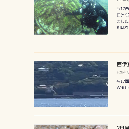
4/1
口(^
ました
期はウミ
西伊
2026年
4/1
Writ
2日