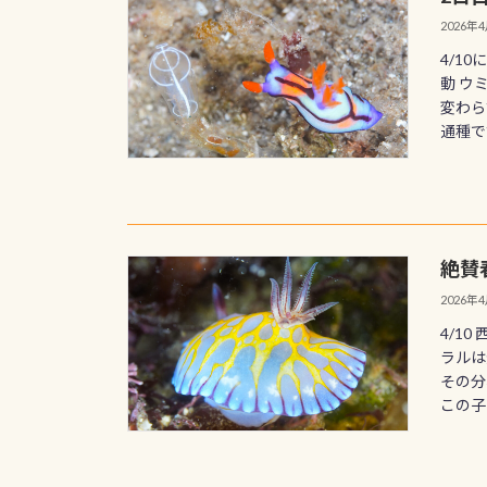
2026年
4/1
動 ウ
変わら
通種です
絶賛
2026年
4/1
ラルは
その分
この子は