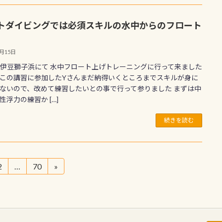
トダイビングでは必須スキルの水中からのフロート
3月15日
5西伊豆獅子浜にて 水中フロート上げトレーニングに行って来ました
この講習に参加したYさんまだ納得いくところまでスキルが身に
ないので、改めて練習したいとの事で行って参りました まずは中
性浮力の練習か […]
続きを読む
2
…
70
»
固
固
定
定
ペ
ペ
ー
ー
ジ
ジ