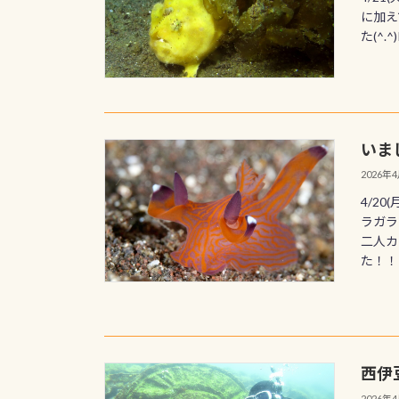
に加え
た(^.
いま
2026年
4/2
ラガラ
二人カ
た！！
西伊
2026年