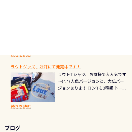
もやはり人気は・・・ ウミガメちゃ
ってください！！ ●リストバルブの
期間：2026年2月1日〜2026年12月最
続きを読む
ストをエリア別で作り直してみまし
1985年には環境省の「名水100選」
ん！ダイバー慣れしていて、逃げませ
オーバーホールここはドライスーツ
終営業日までの発行分 【注意事項】
た「ここに行ってみたい！」なんて
にまた2001年には「日本の水浴場88
ん（むしろちょっかい出してくる）
クリーニング時に、分解洗浄しませ
PADI記念ダイブカードを発行できます！
※ PADI Freediver、Mermaid、EFR、
感じでお使いください～ ⇩⇩ グルメ
選」に全国で唯一河川で選ばれた清
潜降ロープに身を寄せて休憩中（可
ん意外と使用するこのバルブしっか
ダイバーの皆様自身の思い出に残し
TECなど特別プログラムの専用カー
情報ページはこちら
流です川にしては珍しく、水深が深
愛い！！） こんな感じで撮りまし
りと点検しておきましょう ●その他
たいダイブ本数の記念や思い出に残
ドが発行されるものやオリジナルカ
いところでは12mほどあり十分ダイビ
た(笑) レストランから水槽が見える
の箇所・防水ファスナーの劣化がな
るダイブの記念として、お気に入りの
ード対象のディスティンクティブ・
ングを楽しむことが出来ます 川原か
感じになっていて、食事しながら観賞
いか・ブーツの穴あきチェック・手
1枚を作成し残してみませんか？ 記念
スペシャルティ、AWAREデザインカ
らのエントリーエキジットは正に大
できます！ 水深9m 長さ12m 幅4m
首や首のシール部分の破れ、穴あき
ダイブや記念日のサプライズとして、
ードを申し込みの方は対象外となり
自然の中でのダイビングを実感させ
水温も23℃～25℃をキープ真冬でも
続きを読む
チェック など… 価格は と、各所こ
ご友人などへプレゼントすることも
ます。 ※ 2026年12月の認定でも、
てくれます 川でのダイビングとは
お楽しみ頂けます 反対側の窓からも
れだけかかります※給気バルブのみ
できます！ カードデザインは以下か
2027年1月以降に発行されるカードは
川なので勿論流れていますが、流れ
ラウトグッズ、好評にて発売中です！
見ることが出来るので、付き添いの方
のオーバーホールは5,500円 ただ毎回
ら選べます！ 記念の本数での作成は
通常デザインとなります ダイビン
る速さはゆっくりの場所もあれば、
ラウトTシャツ、お陰様で大人気です
とも記念撮影も出来ますよ スキンダ
修理や点検をする度に1行目の「水漏
勿論、お好きな数字や文字を入れら
グは、始めた「年」も思い出になる
速い場所もあります。海だとかなりの
～(^.^) 人魚バージョンと、大仏バー
イビングでも参加できます！ かなり
れ検査代」が5,500円掛かります そこ
れるので、お誕生日や色んな企画など
ダイビングを始めるきっかけは人そ
速さに感じられる場所もあります
ジョンあります ロンTも3種類 トート
楽しめます是非ご参加ください！ 写
で下記のキャンペーンを利用してみ
でのオリジナルの記念カードを自由
れぞれ。でも、「いつ始めたか」
が、水中のくぼみや岩陰に入ると嘘
バックも3種類ご用意(^.^) パーカーも
真撮影の練習や、4時間たっぷり利用
てはどうでしょうか？ 8/31までの間
に発行出来ますよ！ ただし、個人で
は、あとから振り返ると大切な思い
のように流れが無くなる所もあり、そ
両デザインありますよん！ 胸には新
出来るので、普通に中性浮力の練習に
に、ドライスーツの点検・オーバー
PADIの本部へ直接の申請は出来ませ
出になります。 60周年という節目の
続きを読む
う行った所を案内して基本的には水
ロゴを採用！ 全てのグッズにはこの
もなりますヨ 料金等、詳しくは 詳細
ホールを出して頂いた方は、上記の
ん お問い合わせ、お申し込みの受付
年に、PADIとともに、あなたの海の
深が浅いので危険ではありません流
ラベルが付いてます(^.^) ・Tシャツ
はこちら
水検査料5,500円がなんと無料になり
窓口は、PADIダイブセンターのみ
物語を始めてみませんか。あなたの
れの速さから、渦になっている箇所
3,980円(税別) ・パーカー 6,980円 ・
ます！ ドライスーツクリーニングだ
勿論当店でも発行出来ます（他団体
最初の1枚、あるいは次の1枚が、60
もあればダウンカレントが発生して
ブログ
トートバック M 1,980円 ・トートバ
けでも出そうと思ってる方は、セッ
の方もOK） 詳しいページ作りました
周年記念デザインになります 今始