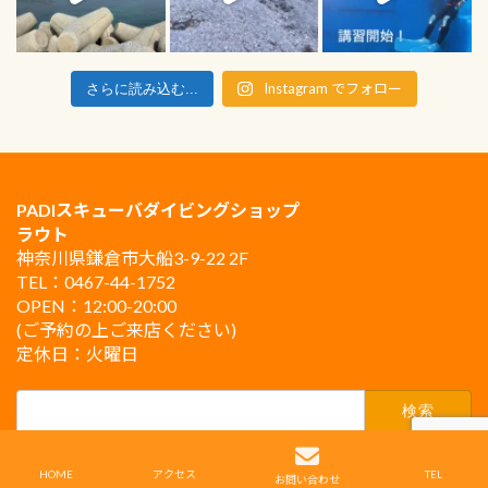
Instagram でフォロー
さらに読み込む...
PADIスキューバダイビングショップ
ラウト
神奈川県鎌倉市大船3-9-22 2F
TEL：0467-44-1752
OPEN：12:00-20:00
(ご予約の上ご来店ください)
定休日：火曜日
検
索:
Copyright © PADIスキューバダイビングショップ ラウト鎌倉 All Rights Reserved.
HOME
アクセス
TEL
お問い合わせ