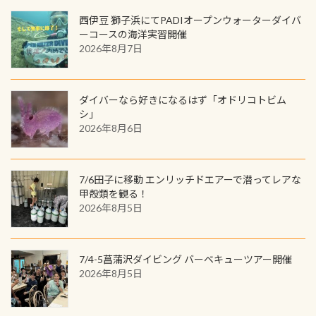
いる箇所などもあり、なかなか海では
ック S 1,390円 ・ロンT 4,200円 (すべ
トでこの水検査も出しましょう！そ
のでご覧ください下さい ➡︎ コチラ
めると、60周年ならではの楽しみ
西伊豆 獅子浜にてPADIオープンウォーターダイバ
見られない光景です 透明度の良い川
て税別) オマケ スタッフ用にポロシャ
し
続きを読む
も： PADIデジタルくじ PADIコース
ーコースの海洋実習開催
を数百メートルドリフトする(流され
ツも作ってみました 腰の位置にある
を修了してCカードを取得すると、カ
2026年8月7日
る)のは快感です！ 特別天然記念物
人魚が可愛い 着ると働く事になりま
ードに記載されたダイバーナンバー
「オオサンショウウオ」が見れる 長
すが、欲しい方リクエストください
で参加できるデジタルくじにチャレ
良川ダイビング最大の見どころがこ
(笑) ※カラーは変えられます
ンジできます。講習を終えたあとも、
ダイバーなら好きになるはず「オドリコトビム
の特別天然記念物の「オオサンショ
ワクワクが続く60周年限定企画で
シ」
ウウオ」です 大きなものでは体長1m
2026年8月6日
す。コースを修了されたら、ぜひ参加
を超える世界最大の両生類です個体
してみてくださいね 毎月60名様、年
数が少なくかなり貴重な生物です
間720名様にPADIグッズが当たるチ
が、ここ長良川ではかなりの確立で
ャンス 受講したPADIダイブセンター
7/6田子に移動 エンリッチドエアーで潜ってレアな
見ることが出来ます特別天然記念物
／リゾートが用意したオリジナル景
甲殻類を観る！
と言えば他には「
続きを読む
2026年8月5日
品が当たることも！ PADIデジタルく
じに参加する
7/4-5菖蒲沢ダイビング バーベキューツアー開催
2026年8月5日