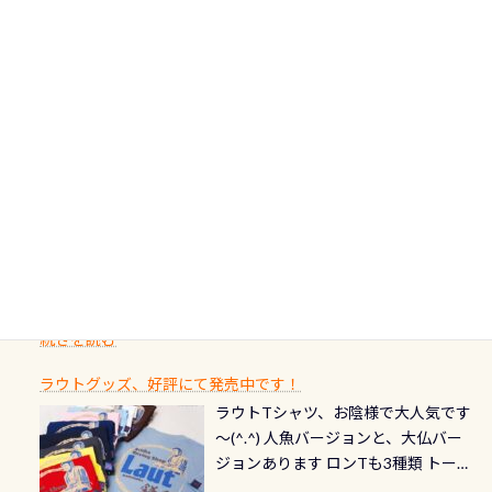
で開催しております 長良川ってど
フィンも履けます 潜降ロープも下ろ
点検と一緒な訳ですから、ボタンが
人生に寄り添います。 対象となるカ
ダイビング後に重要な…ランチ三浦・
んな川？ 長良川は日本三大清流(四万
してくれるので安心 お魚結構いま
潮噛みしてドライスーツに空気が入
ードについて 対象：2026年2月1日以
伊豆は海鮮系が美味しい所！ ご飯が
十川、柿田川)の１つに数えられる清
す！ ドチザメめっちゃいました(時期
り過ぎて急浮上…なんて事がないよう
降に新規発行されるPADI認定カード
美味しい宿に泊まりたい…など！ 皆様
流（水質汚染の少ない、または無い
によって水槽内にいる生態は変わり
にしっかり点検しましょう！まだし
カードの種類：ブルー：通常ゴール
のわがままに即座にお応えする為
川のこと）で岐阜県の郡上市に始ま
ます) 南国系のお魚いっぱいです で
た事がない方はこれを機会に是非や
ド：5スター店ブラック：プロレベル
に、お選びいただけるランチ処のリ
り、美濃を経て伊勢湾に流れます
もやはり人気は・・・ ウミガメちゃ
ってください！！ ●リストバルブの
期間：2026年2月1日〜2026年12月最
続きを読む
ストをエリア別で作り直してみまし
1985年には環境省の「名水100選」
ん！ダイバー慣れしていて、逃げませ
オーバーホールここはドライスーツ
終営業日までの発行分 【注意事項】
た「ここに行ってみたい！」なんて
にまた2001年には「日本の水浴場88
ん（むしろちょっかい出してくる）
クリーニング時に、分解洗浄しませ
PADI記念ダイブカードを発行できます！
※ PADI Freediver、Mermaid、EFR、
感じでお使いください～ ⇩⇩ グルメ
選」に全国で唯一河川で選ばれた清
潜降ロープに身を寄せて休憩中（可
ん意外と使用するこのバルブしっか
ダイバーの皆様自身の思い出に残し
TECなど特別プログラムの専用カー
情報ページはこちら
流です川にしては珍しく、水深が深
愛い！！） こんな感じで撮りまし
りと点検しておきましょう ●その他
たいダイブ本数の記念や思い出に残
ドが発行されるものやオリジナルカ
いところでは12mほどあり十分ダイビ
た(笑) レストランから水槽が見える
の箇所・防水ファスナーの劣化がな
るダイブの記念として、お気に入りの
ード対象のディスティンクティブ・
ングを楽しむことが出来ます 川原か
感じになっていて、食事しながら観賞
いか・ブーツの穴あきチェック・手
1枚を作成し残してみませんか？ 記念
スペシャルティ、AWAREデザインカ
らのエントリーエキジットは正に大
できます！ 水深9m 長さ12m 幅4m
首や首のシール部分の破れ、穴あき
ダイブや記念日のサプライズとして、
ードを申し込みの方は対象外となり
自然の中でのダイビングを実感させ
水温も23℃～25℃をキープ真冬でも
続きを読む
チェック など… 価格は と、各所こ
ご友人などへプレゼントすることも
ます。 ※ 2026年12月の認定でも、
てくれます 川でのダイビングとは
お楽しみ頂けます 反対側の窓からも
れだけかかります※給気バルブのみ
できます！ カードデザインは以下か
2027年1月以降に発行されるカードは
川なので勿論流れていますが、流れ
ラウトグッズ、好評にて発売中です！
見ることが出来るので、付き添いの方
のオーバーホールは5,500円 ただ毎回
ら選べます！ 記念の本数での作成は
通常デザインとなります ダイビン
る速さはゆっくりの場所もあれば、
ラウトTシャツ、お陰様で大人気です
とも記念撮影も出来ますよ スキンダ
修理や点検をする度に1行目の「水漏
勿論、お好きな数字や文字を入れら
グは、始めた「年」も思い出になる
速い場所もあります。海だとかなりの
～(^.^) 人魚バージョンと、大仏バー
イビングでも参加できます！ かなり
れ検査代」が5,500円掛かります そこ
れるので、お誕生日や色んな企画など
ダイビングを始めるきっかけは人そ
速さに感じられる場所もあります
ジョンあります ロンTも3種類 トート
楽しめます是非ご参加ください！ 写
で下記のキャンペーンを利用してみ
でのオリジナルの記念カードを自由
れぞれ。でも、「いつ始めたか」
が、水中のくぼみや岩陰に入ると嘘
バックも3種類ご用意(^.^) パーカーも
真撮影の練習や、4時間たっぷり利用
てはどうでしょうか？ 8/31までの間