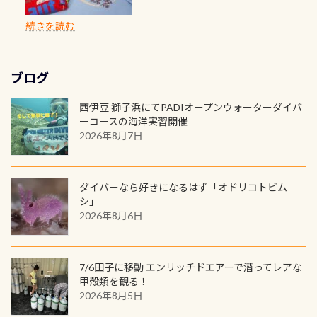
に発行出来ますよ！ ただし、個人で
は、あとから振り返ると大切な思い
のように流れが無くなる所もあり、そ
両デザインありますよん！ 胸には新
出来るので、普通に中性浮力の練習に
に、ドライスーツの点検・オーバー
PADIの本部へ直接の申請は出来ませ
出になります。 60周年という節目の
続きを読む
う行った所を案内して基本的には水
ロゴを採用！ 全てのグッズにはこの
もなりますヨ 料金等、詳しくは 詳細
ホールを出して頂いた方は、上記の
ん お問い合わせ、お申し込みの受付
年に、PADIとともに、あなたの海の
深が浅いので危険ではありません流
ラベルが付いてます(^.^) ・Tシャツ
はこちら
水検査料5,500円がなんと無料になり
窓口は、PADIダイブセンターのみ
物語を始めてみませんか。あなたの
れの速さから、渦になっている箇所
3,980円(税別) ・パーカー 6,980円 ・
ます！ ドライスーツクリーニングだ
勿論当店でも発行出来ます（他団体
最初の1枚、あるいは次の1枚が、60
もあればダウンカレントが発生して
ブログ
トートバック M 1,980円 ・トートバ
けでも出そうと思ってる方は、セッ
の方もOK） 詳しいページ作りました
周年記念デザインになります 今始
いる箇所などもあり、なかなか海では
ック S 1,390円 ・ロンT 4,200円 (すべ
トでこの水検査も出しましょう！そ
のでご覧ください下さい ➡︎ コチラ
めると、60周年ならではの楽しみ
西伊豆 獅子浜にてPADIオープンウォーターダイバ
見られない光景です 透明度の良い川
て税別) オマケ スタッフ用にポロシャ
し
続きを読む
も： PADIデジタルくじ PADIコース
ーコースの海洋実習開催
を数百メートルドリフトする(流され
ツも作ってみました 腰の位置にある
を修了してCカードを取得すると、カ
2026年8月7日
る)のは快感です！ 特別天然記念物
人魚が可愛い 着ると働く事になりま
ードに記載されたダイバーナンバー
「オオサンショウウオ」が見れる 長
すが、欲しい方リクエストください
で参加できるデジタルくじにチャレ
良川ダイビング最大の見どころがこ
(笑) ※カラーは変えられます
ンジできます。講習を終えたあとも、
ダイバーなら好きになるはず「オドリコトビム
の特別天然記念物の「オオサンショ
ワクワクが続く60周年限定企画で
シ」
ウウオ」です 大きなものでは体長1m
2026年8月6日
す。コースを修了されたら、ぜひ参加
を超える世界最大の両生類です個体
してみてくださいね 毎月60名様、年
数が少なくかなり貴重な生物です
間720名様にPADIグッズが当たるチ
が、ここ長良川ではかなりの確立で
ャンス 受講したPADIダイブセンター
7/6田子に移動 エンリッチドエアーで潜ってレアな
見ることが出来ます特別天然記念物
／リゾートが用意したオリジナル景
甲殻類を観る！
と言えば他には「
続きを読む
2026年8月5日
品が当たることも！ PADIデジタルく
じに参加する