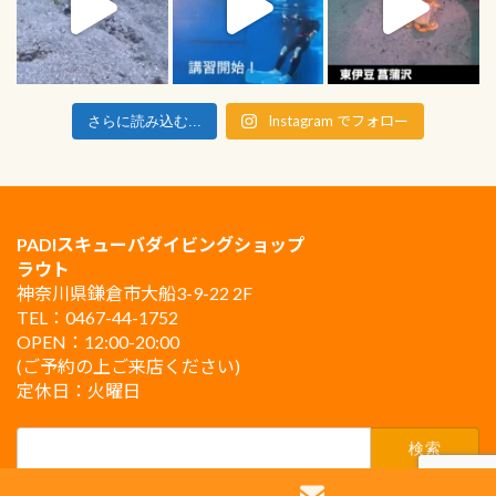
Instagram でフォロー
さらに読み込む...
PADIスキューバダイビングショップ
ラウト
神奈川県鎌倉市大船3-9-22 2F
TEL：0467-44-1752
OPEN：12:00-20:00
(ご予約の上ご来店ください)
定休日：火曜日
検
索: