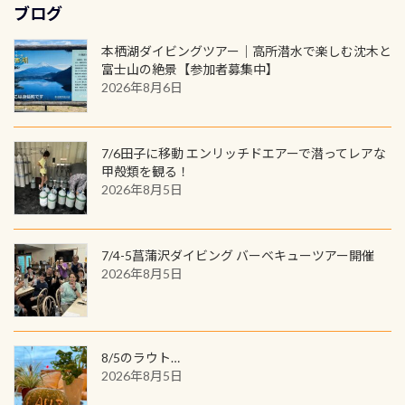
勿論当店でも発行出来ます（他団体
最初の1枚、あるいは次の1枚が、60
もあればダウンカレントが発生して
ブログ
トートバック M 1,980円 ・トートバ
けでも出そうと思ってる方は、セッ
の方もOK） 詳しいページ作りました
周年記念デザインになります 今始
いる箇所などもあり、なかなか海では
ック S 1,390円 ・ロンT 4,200円 (すべ
トでこの水検査も出しましょう！そ
のでご覧ください下さい ➡︎ コチラ
めると、60周年ならではの楽しみ
本栖湖ダイビングツアー｜高所潜水で楽しむ沈木と
見られない光景です 透明度の良い川
て税別) オマケ スタッフ用にポロシャ
し
続きを読む
も： PADIデジタルくじ PADIコース
富士山の絶景【参加者募集中】
を数百メートルドリフトする(流され
ツも作ってみました 腰の位置にある
を修了してCカードを取得すると、カ
2026年8月6日
る)のは快感です！ 特別天然記念物
人魚が可愛い 着ると働く事になりま
ードに記載されたダイバーナンバー
「オオサンショウウオ」が見れる 長
すが、欲しい方リクエストください
で参加できるデジタルくじにチャレ
良川ダイビング最大の見どころがこ
(笑) ※カラーは変えられます
ンジできます。講習を終えたあとも、
7/6田子に移動 エンリッチドエアーで潜ってレアな
の特別天然記念物の「オオサンショ
ワクワクが続く60周年限定企画で
甲殻類を観る！
ウウオ」です 大きなものでは体長1m
2026年8月5日
す。コースを修了されたら、ぜひ参加
を超える世界最大の両生類です個体
してみてくださいね 毎月60名様、年
数が少なくかなり貴重な生物です
間720名様にPADIグッズが当たるチ
が、ここ長良川ではかなりの確立で
ャンス 受講したPADIダイブセンター
7/4-5菖蒲沢ダイビング バーベキューツアー開催
見ることが出来ます特別天然記念物
／リゾートが用意したオリジナル景
2026年8月5日
と言えば他には「
続きを読む
品が当たることも！ PADIデジタルく
じに参加する
8/5のラウト…
2026年8月5日