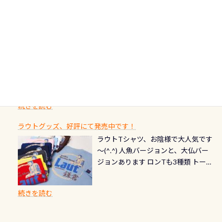
ます) 南国系のお魚いっぱいです で
た事がない方はこれを機会に是非や
ド：5スター店ブラック：プロレベル
に、お選びいただけるランチ処のリ
り、美濃を経て伊勢湾に流れます
もやはり人気は・・・ ウミガメちゃ
ってください！！ ●リストバルブの
期間：2026年2月1日〜2026年12月最
続きを読む
ストをエリア別で作り直してみまし
1985年には環境省の「名水100選」
ん！ダイバー慣れしていて、逃げませ
オーバーホールここはドライスーツ
終営業日までの発行分 【注意事項】
た「ここに行ってみたい！」なんて
にまた2001年には「日本の水浴場88
ん（むしろちょっかい出してくる）
クリーニング時に、分解洗浄しませ
PADI記念ダイブカードを発行できます！
※ PADI Freediver、Mermaid、EFR、
感じでお使いください～ ⇩⇩ グルメ
選」に全国で唯一河川で選ばれた清
潜降ロープに身を寄せて休憩中（可
ん意外と使用するこのバルブしっか
ダイバーの皆様自身の思い出に残し
TECなど特別プログラムの専用カー
情報ページはこちら
流です川にしては珍しく、水深が深
愛い！！） こんな感じで撮りまし
りと点検しておきましょう ●その他
たいダイブ本数の記念や思い出に残
ドが発行されるものやオリジナルカ
いところでは12mほどあり十分ダイビ
た(笑) レストランから水槽が見える
の箇所・防水ファスナーの劣化がな
るダイブの記念として、お気に入りの
ード対象のディスティンクティブ・
ングを楽しむことが出来ます 川原か
感じになっていて、食事しながら観賞
いか・ブーツの穴あきチェック・手
1枚を作成し残してみませんか？ 記念
スペシャルティ、AWAREデザインカ
らのエントリーエキジットは正に大
できます！ 水深9m 長さ12m 幅4m
首や首のシール部分の破れ、穴あき
ダイブや記念日のサプライズとして、
ードを申し込みの方は対象外となり
自然の中でのダイビングを実感させ
水温も23℃～25℃をキープ真冬でも
続きを読む
チェック など… 価格は と、各所こ
ご友人などへプレゼントすることも
ます。 ※ 2026年12月の認定でも、
てくれます 川でのダイビングとは
お楽しみ頂けます 反対側の窓からも
れだけかかります※給気バルブのみ
できます！ カードデザインは以下か
2027年1月以降に発行されるカードは
川なので勿論流れていますが、流れ
ラウトグッズ、好評にて発売中です！
見ることが出来るので、付き添いの方
のオーバーホールは5,500円 ただ毎回
ら選べます！ 記念の本数での作成は
通常デザインとなります ダイビン
る速さはゆっくりの場所もあれば、
ラウトTシャツ、お陰様で大人気です
とも記念撮影も出来ますよ スキンダ
修理や点検をする度に1行目の「水漏
勿論、お好きな数字や文字を入れら
グは、始めた「年」も思い出になる
速い場所もあります。海だとかなりの
～(^.^) 人魚バージョンと、大仏バー
イビングでも参加できます！ かなり
れ検査代」が5,500円掛かります そこ
れるので、お誕生日や色んな企画など
ダイビングを始めるきっかけは人そ
速さに感じられる場所もあります
ジョンあります ロンTも3種類 トート
楽しめます是非ご参加ください！ 写
で下記のキャンペーンを利用してみ
でのオリジナルの記念カードを自由
れぞれ。でも、「いつ始めたか」
が、水中のくぼみや岩陰に入ると嘘
バックも3種類ご用意(^.^) パーカーも
真撮影の練習や、4時間たっぷり利用
てはどうでしょうか？ 8/31までの間
に発行出来ますよ！ ただし、個人で
は、あとから振り返ると大切な思い
のように流れが無くなる所もあり、そ
両デザインありますよん！ 胸には新
出来るので、普通に中性浮力の練習に
に、ドライスーツの点検・オーバー
PADIの本部へ直接の申請は出来ませ
出になります。 60周年という節目の
続きを読む
う行った所を案内して基本的には水
ロゴを採用！ 全てのグッズにはこの
もなりますヨ 料金等、詳しくは 詳細
ホールを出して頂いた方は、上記の
ん お問い合わせ、お申し込みの受付
年に、PADIとともに、あなたの海の
深が浅いので危険ではありません流
ラベルが付いてます(^.^) ・Tシャツ
はこちら
水検査料5,500円がなんと無料になり
窓口は、PADIダイブセンターのみ
物語を始めてみませんか。あなたの
れの速さから、渦になっている箇所
3,980円(税別) ・パーカー 6,980円 ・
ます！ ドライスーツクリーニングだ