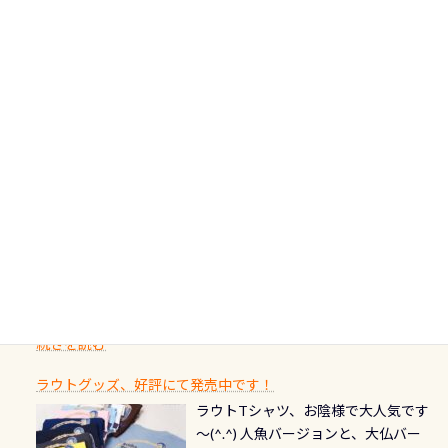
の年にダイビングの一歩を進めた”と
非ご参加下さいませ 6月から10月の間
の台座もあるので、ここで落ち着いて
大切です BCDで言うと給気ボタンの
いう記念が、これからのダイビング
アフターダイビングのグルメ情報ページ作りました
で開催しております 長良川ってど
フィンも履けます 潜降ロープも下ろ
点検と一緒な訳ですから、ボタンが
人生に寄り添います。 対象となるカ
ダイビング後に重要な…ランチ三浦・
んな川？ 長良川は日本三大清流(四万
してくれるので安心 お魚結構いま
潮噛みしてドライスーツに空気が入
ードについて 対象：2026年2月1日以
伊豆は海鮮系が美味しい所！ ご飯が
十川、柿田川)の１つに数えられる清
す！ ドチザメめっちゃいました(時期
り過ぎて急浮上…なんて事がないよう
降に新規発行されるPADI認定カード
美味しい宿に泊まりたい…など！ 皆様
流（水質汚染の少ない、または無い
によって水槽内にいる生態は変わり
にしっかり点検しましょう！まだし
カードの種類：ブルー：通常ゴール
のわがままに即座にお応えする為
川のこと）で岐阜県の郡上市に始ま
ます) 南国系のお魚いっぱいです で
た事がない方はこれを機会に是非や
ド：5スター店ブラック：プロレベル
に、お選びいただけるランチ処のリ
り、美濃を経て伊勢湾に流れます
もやはり人気は・・・ ウミガメちゃ
ってください！！ ●リストバルブの
期間：2026年2月1日〜2026年12月最
続きを読む
ストをエリア別で作り直してみまし
1985年には環境省の「名水100選」
ん！ダイバー慣れしていて、逃げませ
オーバーホールここはドライスーツ
終営業日までの発行分 【注意事項】
た「ここに行ってみたい！」なんて
にまた2001年には「日本の水浴場88
ん（むしろちょっかい出してくる）
クリーニング時に、分解洗浄しませ
PADI記念ダイブカードを発行できます！
※ PADI Freediver、Mermaid、EFR、
感じでお使いください～ ⇩⇩ グルメ
選」に全国で唯一河川で選ばれた清
潜降ロープに身を寄せて休憩中（可
ん意外と使用するこのバルブしっか
ダイバーの皆様自身の思い出に残し
TECなど特別プログラムの専用カー
情報ページはこちら
流です川にしては珍しく、水深が深
愛い！！） こんな感じで撮りまし
りと点検しておきましょう ●その他
たいダイブ本数の記念や思い出に残
ドが発行されるものやオリジナルカ
いところでは12mほどあり十分ダイビ
た(笑) レストランから水槽が見える
の箇所・防水ファスナーの劣化がな
るダイブの記念として、お気に入りの
ード対象のディスティンクティブ・
ングを楽しむことが出来ます 川原か
感じになっていて、食事しながら観賞
いか・ブーツの穴あきチェック・手
1枚を作成し残してみませんか？ 記念
スペシャルティ、AWAREデザインカ
らのエントリーエキジットは正に大
できます！ 水深9m 長さ12m 幅4m
首や首のシール部分の破れ、穴あき
ダイブや記念日のサプライズとして、
ードを申し込みの方は対象外となり
自然の中でのダイビングを実感させ
水温も23℃～25℃をキープ真冬でも
続きを読む
チェック など… 価格は と、各所こ
ご友人などへプレゼントすることも
ます。 ※ 2026年12月の認定でも、
てくれます 川でのダイビングとは
お楽しみ頂けます 反対側の窓からも
れだけかかります※給気バルブのみ
できます！ カードデザインは以下か
2027年1月以降に発行されるカードは
川なので勿論流れていますが、流れ
ラウトグッズ、好評にて発売中です！
見ることが出来るので、付き添いの方
のオーバーホールは5,500円 ただ毎回
ら選べます！ 記念の本数での作成は
通常デザインとなります ダイビン
る速さはゆっくりの場所もあれば、
ラウトTシャツ、お陰様で大人気です
とも記念撮影も出来ますよ スキンダ
修理や点検をする度に1行目の「水漏
勿論、お好きな数字や文字を入れら
グは、始めた「年」も思い出になる
速い場所もあります。海だとかなりの
～(^.^) 人魚バージョンと、大仏バー
イビングでも参加できます！ かなり
れ検査代」が5,500円掛かります そこ
れるので、お誕生日や色んな企画など
ダイビングを始めるきっかけは人そ