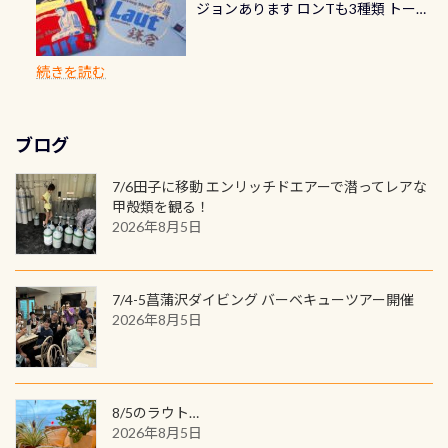
速さに感じられる場所もあります
ジョンあります ロンTも3種類 トート
楽しめます是非ご参加ください！ 写
で下記のキャンペーンを利用してみ
でのオリジナルの記念カードを自由
れぞれ。でも、「いつ始めたか」
が、水中のくぼみや岩陰に入ると嘘
バックも3種類ご用意(^.^) パーカーも
真撮影の練習や、4時間たっぷり利用
てはどうでしょうか？ 8/31までの間
に発行出来ますよ！ ただし、個人で
は、あとから振り返ると大切な思い
のように流れが無くなる所もあり、そ
両デザインありますよん！ 胸には新
出来るので、普通に中性浮力の練習に
に、ドライスーツの点検・オーバー
PADIの本部へ直接の申請は出来ませ
出になります。 60周年という節目の
続きを読む
う行った所を案内して基本的には水
ロゴを採用！ 全てのグッズにはこの
もなりますヨ 料金等、詳しくは 詳細
ホールを出して頂いた方は、上記の
ん お問い合わせ、お申し込みの受付
年に、PADIとともに、あなたの海の
深が浅いので危険ではありません流
ラベルが付いてます(^.^) ・Tシャツ
はこちら
水検査料5,500円がなんと無料になり
窓口は、PADIダイブセンターのみ
物語を始めてみませんか。あなたの
れの速さから、渦になっている箇所
3,980円(税別) ・パーカー 6,980円 ・
ます！ ドライスーツクリーニングだ
勿論当店でも発行出来ます（他団体
最初の1枚、あるいは次の1枚が、60
もあればダウンカレントが発生して
ブログ
トートバック M 1,980円 ・トートバ
けでも出そうと思ってる方は、セッ
の方もOK） 詳しいページ作りました
周年記念デザインになります 今始
いる箇所などもあり、なかなか海では
ック S 1,390円 ・ロンT 4,200円 (すべ
トでこの水検査も出しましょう！そ
のでご覧ください下さい ➡︎ コチラ
めると、60周年ならではの楽しみ
7/6田子に移動 エンリッチドエアーで潜ってレアな
見られない光景です 透明度の良い川
て税別) オマケ スタッフ用にポロシャ
し
続きを読む
も： PADIデジタルくじ PADIコース
甲殻類を観る！
を数百メートルドリフトする(流され
ツも作ってみました 腰の位置にある
を修了してCカードを取得すると、カ
2026年8月5日
る)のは快感です！ 特別天然記念物
人魚が可愛い 着ると働く事になりま
ードに記載されたダイバーナンバー
「オオサンショウウオ」が見れる 長
すが、欲しい方リクエストください
で参加できるデジタルくじにチャレ
良川ダイビング最大の見どころがこ
(笑) ※カラーは変えられます
ンジできます。講習を終えたあとも、
7/4-5菖蒲沢ダイビング バーベキューツアー開催
の特別天然記念物の「オオサンショ
ワクワクが続く60周年限定企画で
2026年8月5日
ウウオ」です 大きなものでは体長1m
す。コースを修了されたら、ぜひ参加
を超える世界最大の両生類です個体
してみてくださいね 毎月60名様、年
数が少なくかなり貴重な生物です
間720名様にPADIグッズが当たるチ
が、ここ長良川ではかなりの確立で
ャンス 受講したPADIダイブセンター
8/5のラウト…
見ることが出来ます特別天然記念物
／リゾートが用意したオリジナル景
2026年8月5日
と言えば他には「
続きを読む