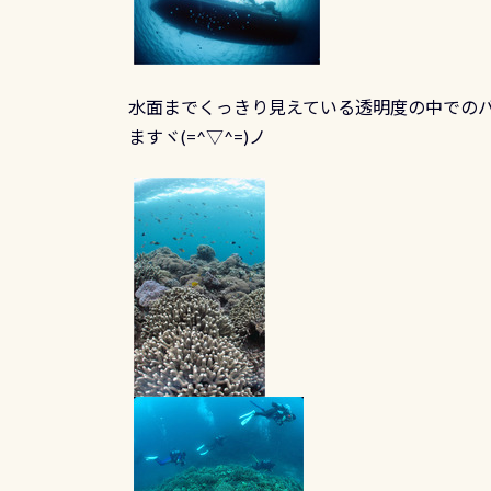
水面までくっきり見えている透明度の中でのバ
ますヾ(=^▽^=)ノ