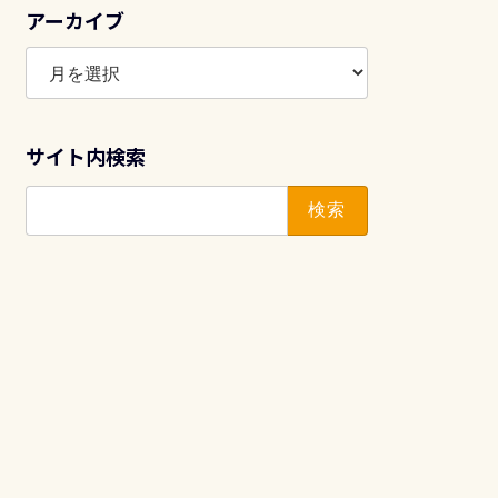
アーカイブ
ア
ー
カ
イ
サイト内検索
ブ
検
索: