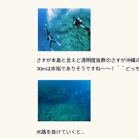
さすが本島と言えど透明度抜群のさすが沖縄の海
30mは余裕でありそうですね～～！＾＾どっ
水路を抜けていくと…