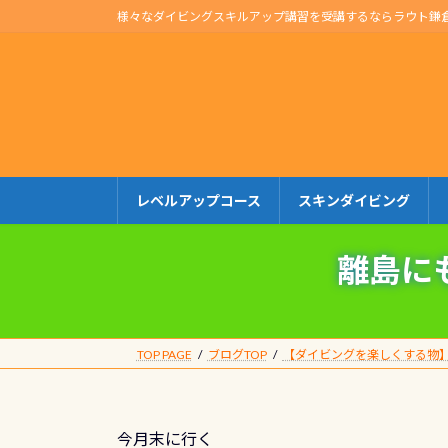
コ
ナ
様々なダイビングスキルアップ講習を受講するならラウト鎌
ン
ビ
テ
ゲ
ン
ー
ツ
シ
へ
ョ
ス
ン
キ
に
レベルアップコース
スキンダイビング
ッ
移
プ
動
離島に
TOP PAGE
ブログTOP
【ダイビングを楽しくする物
今月末に行く