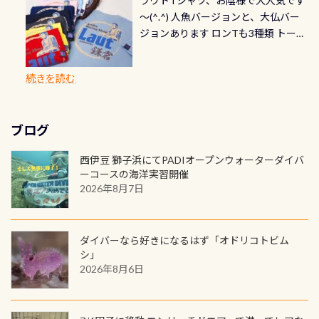
ラウトTシャツ、お陰様で大人気です
とも記念撮影も出来ますよ スキンダ
修理や点検をする度に1行目の「水漏
勿論、お好きな数字や文字を入れら
グは、始めた「年」も思い出になる
速い場所もあります。海だとかなりの
～(^.^) 人魚バージョンと、大仏バー
イビングでも参加できます！ かなり
れ検査代」が5,500円掛かります そこ
れるので、お誕生日や色んな企画など
ダイビングを始めるきっかけは人そ
速さに感じられる場所もあります
ジョンあります ロンTも3種類 トート
楽しめます是非ご参加ください！ 写
で下記のキャンペーンを利用してみ
でのオリジナルの記念カードを自由
れぞれ。でも、「いつ始めたか」
が、水中のくぼみや岩陰に入ると嘘
バックも3種類ご用意(^.^) パーカーも
真撮影の練習や、4時間たっぷり利用
てはどうでしょうか？ 8/31までの間
に発行出来ますよ！ ただし、個人で
は、あとから振り返ると大切な思い
のように流れが無くなる所もあり、そ
両デザインありますよん！ 胸には新
出来るので、普通に中性浮力の練習に
に、ドライスーツの点検・オーバー
PADIの本部へ直接の申請は出来ませ
出になります。 60周年という節目の
続きを読む
う行った所を案内して基本的には水
ロゴを採用！ 全てのグッズにはこの
もなりますヨ 料金等、詳しくは 詳細
ホールを出して頂いた方は、上記の
ん お問い合わせ、お申し込みの受付
年に、PADIとともに、あなたの海の
深が浅いので危険ではありません流
ラベルが付いてます(^.^) ・Tシャツ
はこちら
水検査料5,500円がなんと無料になり
窓口は、PADIダイブセンターのみ
物語を始めてみませんか。あなたの
れの速さから、渦になっている箇所
3,980円(税別) ・パーカー 6,980円 ・
ます！ ドライスーツクリーニングだ
勿論当店でも発行出来ます（他団体
最初の1枚、あるいは次の1枚が、60
もあればダウンカレントが発生して
ブログ
トートバック M 1,980円 ・トートバ
けでも出そうと思ってる方は、セッ
の方もOK） 詳しいページ作りました
周年記念デザインになります 今始
いる箇所などもあり、なかなか海では
ック S 1,390円 ・ロンT 4,200円 (すべ
トでこの水検査も出しましょう！そ
のでご覧ください下さい ➡︎ コチラ
めると、60周年ならではの楽しみ
西伊豆 獅子浜にてPADIオープンウォーターダイバ
見られない光景です 透明度の良い川
て税別) オマケ スタッフ用にポロシャ
し
続きを読む
も： PADIデジタルくじ PADIコース
ーコースの海洋実習開催
を数百メートルドリフトする(流され
ツも作ってみました 腰の位置にある
を修了してCカードを取得すると、カ
2026年8月7日
る)のは快感です！ 特別天然記念物
人魚が可愛い 着ると働く事になりま
ードに記載されたダイバーナンバー
「オオサンショウウオ」が見れる 長
すが、欲しい方リクエストください
で参加できるデジタルくじにチャレ
良川ダイビング最大の見どころがこ
(笑) ※カラーは変えられます
ンジできます。講習を終えたあとも、
ダイバーなら好きになるはず「オドリコトビム
の特別天然記念物の「オオサンショ
ワクワクが続く60周年限定企画で
シ」
ウウオ」です 大きなものでは体長1m
2026年8月6日
す。コースを修了されたら、ぜひ参加
を超える世界最大の両生類です個体
してみてくださいね 毎月60名様、年
数が少なくかなり貴重な生物です
間720名様にPADIグッズが当たるチ
が、ここ長良川ではかなりの確立で
ャンス 受講したPADIダイブセンター