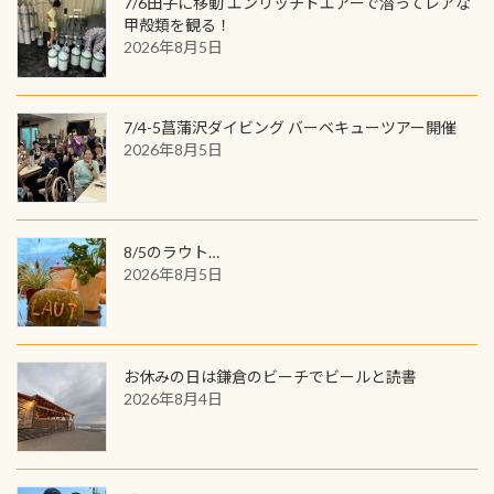
7/6田子に移動 エンリッチドエアーで潜ってレアな
見ることが出来ます特別天然記念物
／リゾートが用意したオリジナル景
甲殻類を観る！
と言えば他には「
続きを読む
2026年8月5日
品が当たることも！ PADIデジタルく
じに参加する
7/4-5菖蒲沢ダイビング バーベキューツアー開催
2026年8月5日
8/5のラウト…
2026年8月5日
お休みの日は鎌倉のビーチでビールと読書
2026年8月4日