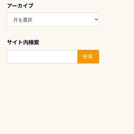
アーカイブ
ア
ー
カ
イ
サイト内検索
ブ
検
索: