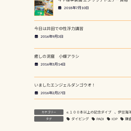
2018年7月10日
今日は井田で中性浮力講習
2016年9月3日
癒しの洞窟 小蝶アラシ
2016年3月14日
いましたエンジェルダンゴウオ！
2016年2月27日
e.１００本以上の記念ダイブ
、
伊豆海洋
カテゴリー
ダイビング
PADI
IOP
鎌
タグ