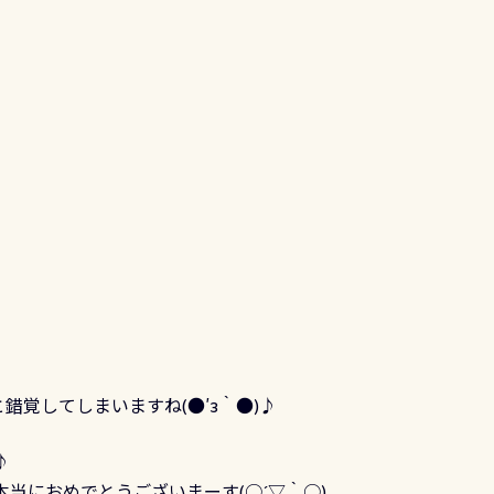
覚してしまいますね(●′з｀●)♪
♪
当におめでとうございまーす(○´▽｀○)