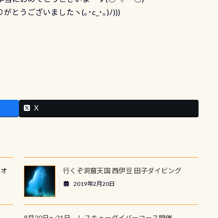
うございましたヽ(｡･c_･｡)ﾉ)))
X
ウオ
行くぞ洞窟天国 西伊豆 田子ダイビング
2019年2月20日
8月20日～21日 レスキューダイバーコース開催