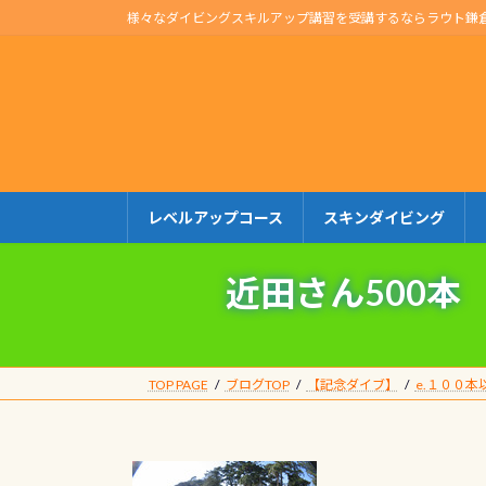
コ
ナ
様々なダイビングスキルアップ講習を受講するならラウト鎌
ン
ビ
テ
ゲ
ン
ー
ツ
シ
へ
ョ
ス
ン
キ
に
レベルアップコース
スキンダイビング
ッ
移
プ
動
近田さん500本
TOP PAGE
ブログTOP
【記念ダイブ】
e.１００