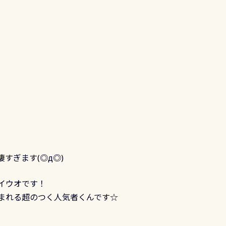
凄すぎます(◎д◎)
イウオです！
まれる超のつく人気者くんです☆