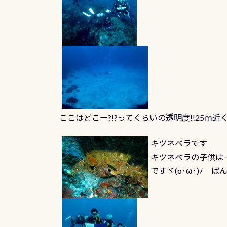
ここはどこー?!?ってくらいの透明度!!25ｍ近
キツネベラです
キツネベラの子供は
ですヾ(o･ω･)ﾉ ぱ