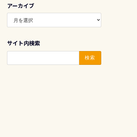
アーカイブ
ア
ー
カ
イ
サイト内検索
ブ
検
索: