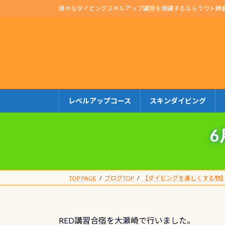
コ
ナ
様々なダイビングスキルアップ講習を受講するならラウト鎌
ン
ビ
テ
ゲ
ン
ー
ツ
シ
へ
ョ
ス
ン
キ
に
レベルアップコース
スキンダイビング
ッ
移
プ
動
6
TOP PAGE
ブログTOP
【ダイビングを楽しくする物
RED講習合宿を大瀬崎で行いました。