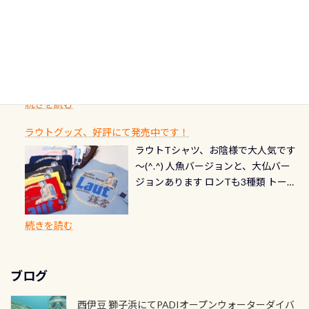
た「ここに行ってみたい！」なんて
にまた2001年には「日本の水浴場88
ん（むしろちょっかい出してくる）
クリーニング時に、分解洗浄しませ
PADI記念ダイブカードを発行できます！
※ PADI Freediver、Mermaid、EFR、
感じでお使いください～ ⇩⇩ グルメ
選」に全国で唯一河川で選ばれた清
潜降ロープに身を寄せて休憩中（可
ん意外と使用するこのバルブしっか
ダイバーの皆様自身の思い出に残し
TECなど特別プログラムの専用カー
情報ページはこちら
流です川にしては珍しく、水深が深
愛い！！） こんな感じで撮りまし
りと点検しておきましょう ●その他
たいダイブ本数の記念や思い出に残
ドが発行されるものやオリジナルカ
いところでは12mほどあり十分ダイビ
た(笑) レストランから水槽が見える
の箇所・防水ファスナーの劣化がな
るダイブの記念として、お気に入りの
ード対象のディスティンクティブ・
ングを楽しむことが出来ます 川原か
感じになっていて、食事しながら観賞
いか・ブーツの穴あきチェック・手
1枚を作成し残してみませんか？ 記念
スペシャルティ、AWAREデザインカ
らのエントリーエキジットは正に大
できます！ 水深9m 長さ12m 幅4m
首や首のシール部分の破れ、穴あき
ダイブや記念日のサプライズとして、
ードを申し込みの方は対象外となり
自然の中でのダイビングを実感させ
水温も23℃～25℃をキープ真冬でも
続きを読む
チェック など… 価格は と、各所こ
ご友人などへプレゼントすることも
ます。 ※ 2026年12月の認定でも、
てくれます 川でのダイビングとは
お楽しみ頂けます 反対側の窓からも
れだけかかります※給気バルブのみ
できます！ カードデザインは以下か
2027年1月以降に発行されるカードは
川なので勿論流れていますが、流れ
ラウトグッズ、好評にて発売中です！
見ることが出来るので、付き添いの方
のオーバーホールは5,500円 ただ毎回
ら選べます！ 記念の本数での作成は
通常デザインとなります ダイビン
る速さはゆっくりの場所もあれば、
ラウトTシャツ、お陰様で大人気です
とも記念撮影も出来ますよ スキンダ
修理や点検をする度に1行目の「水漏
勿論、お好きな数字や文字を入れら
グは、始めた「年」も思い出になる
速い場所もあります。海だとかなりの
～(^.^) 人魚バージョンと、大仏バー
イビングでも参加できます！ かなり
れ検査代」が5,500円掛かります そこ
れるので、お誕生日や色んな企画など
ダイビングを始めるきっかけは人そ
速さに感じられる場所もあります
ジョンあります ロンTも3種類 トート
楽しめます是非ご参加ください！ 写
で下記のキャンペーンを利用してみ
でのオリジナルの記念カードを自由
れぞれ。でも、「いつ始めたか」
が、水中のくぼみや岩陰に入ると嘘
バックも3種類ご用意(^.^) パーカーも
真撮影の練習や、4時間たっぷり利用
てはどうでしょうか？ 8/31までの間
に発行出来ますよ！ ただし、個人で
は、あとから振り返ると大切な思い
のように流れが無くなる所もあり、そ
両デザインありますよん！ 胸には新
出来るので、普通に中性浮力の練習に
に、ドライスーツの点検・オーバー
PADIの本部へ直接の申請は出来ませ
出になります。 60周年という節目の
続きを読む
う行った所を案内して基本的には水
ロゴを採用！ 全てのグッズにはこの
もなりますヨ 料金等、詳しくは 詳細
ホールを出して頂いた方は、上記の
ん お問い合わせ、お申し込みの受付
年に、PADIとともに、あなたの海の
深が浅いので危険ではありません流
ラベルが付いてます(^.^) ・Tシャツ
はこちら
水検査料5,500円がなんと無料になり
窓口は、PADIダイブセンターのみ
物語を始めてみませんか。あなたの
れの速さから、渦になっている箇所
3,980円(税別) ・パーカー 6,980円 ・
ます！ ドライスーツクリーニングだ
勿論当店でも発行出来ます（他団体
最初の1枚、あるいは次の1枚が、60
もあればダウンカレントが発生して
ブログ
トートバック M 1,980円 ・トートバ
けでも出そうと思ってる方は、セッ
の方もOK） 詳しいページ作りました
周年記念デザインになります 今始
いる箇所などもあり、なかなか海では
ック S 1,390円 ・ロンT 4,200円 (すべ
トでこの水検査も出しましょう！そ
のでご覧ください下さい ➡︎ コチラ
めると、60周年ならではの楽しみ
西伊豆 獅子浜にてPADIオープンウォーターダイバ
見られない光景です 透明度の良い川
て税別) オマケ スタッフ用にポロシャ