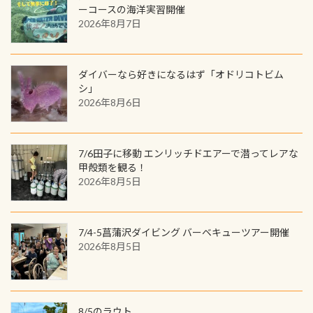
し
続きを読む
も： PADIデジタルくじ PADIコース
ーコースの海洋実習開催
を数百メートルドリフトする(流され
ツも作ってみました 腰の位置にある
を修了してCカードを取得すると、カ
2026年8月7日
る)のは快感です！ 特別天然記念物
人魚が可愛い 着ると働く事になりま
ードに記載されたダイバーナンバー
「オオサンショウウオ」が見れる 長
すが、欲しい方リクエストください
で参加できるデジタルくじにチャレ
良川ダイビング最大の見どころがこ
(笑) ※カラーは変えられます
ンジできます。講習を終えたあとも、
ダイバーなら好きになるはず「オドリコトビム
の特別天然記念物の「オオサンショ
ワクワクが続く60周年限定企画で
シ」
ウウオ」です 大きなものでは体長1m
2026年8月6日
す。コースを修了されたら、ぜひ参加
を超える世界最大の両生類です個体
してみてくださいね 毎月60名様、年
数が少なくかなり貴重な生物です
間720名様にPADIグッズが当たるチ
が、ここ長良川ではかなりの確立で
ャンス 受講したPADIダイブセンター
7/6田子に移動 エンリッチドエアーで潜ってレアな
見ることが出来ます特別天然記念物
／リゾートが用意したオリジナル景
甲殻類を観る！
と言えば他には「
続きを読む
2026年8月5日
品が当たることも！ PADIデジタルく
じに参加する
7/4-5菖蒲沢ダイビング バーベキューツアー開催
2026年8月5日
8/5のラウト…