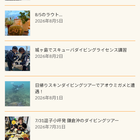
数が少なくかなり貴重な生物です
間720名様にPADIグッズが当たるチ
が、ここ長良川ではかなりの確立で
ャンス 受講したPADIダイブセンター
8/5のラウト…
見ることが出来ます特別天然記念物
／リゾートが用意したオリジナル景
2026年8月5日
と言えば他には「
続きを読む
品が当たることも！ PADIデジタルく
じに参加する
城ヶ島でスキューバダイビングライセンス講習
2026年8月2日
日帰りスキンダイビングツアーでアオウミガメと遭
遇！
2026年8月1日
7/31逗子小坪発 鎌倉沖のダイビングツアー
2026年7月31日