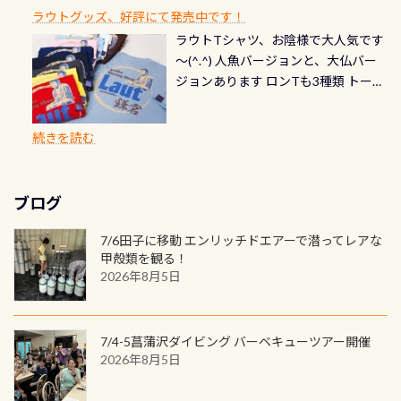
れだけかかります※給気バルブのみ
できます！ カードデザインは以下か
2027年1月以降に発行されるカードは
川なので勿論流れていますが、流れ
ラウトグッズ、好評にて発売中です！
見ることが出来るので、付き添いの方
のオーバーホールは5,500円 ただ毎回
ら選べます！ 記念の本数での作成は
通常デザインとなります ダイビン
る速さはゆっくりの場所もあれば、
ラウトTシャツ、お陰様で大人気です
とも記念撮影も出来ますよ スキンダ
修理や点検をする度に1行目の「水漏
勿論、お好きな数字や文字を入れら
グは、始めた「年」も思い出になる
速い場所もあります。海だとかなりの
～(^.^) 人魚バージョンと、大仏バー
イビングでも参加できます！ かなり
れ検査代」が5,500円掛かります そこ
れるので、お誕生日や色んな企画など
ダイビングを始めるきっかけは人そ
速さに感じられる場所もあります
ジョンあります ロンTも3種類 トート
楽しめます是非ご参加ください！ 写
で下記のキャンペーンを利用してみ
でのオリジナルの記念カードを自由
れぞれ。でも、「いつ始めたか」
が、水中のくぼみや岩陰に入ると嘘
バックも3種類ご用意(^.^) パーカーも
真撮影の練習や、4時間たっぷり利用
てはどうでしょうか？ 8/31までの間
に発行出来ますよ！ ただし、個人で
は、あとから振り返ると大切な思い
のように流れが無くなる所もあり、そ
両デザインありますよん！ 胸には新
出来るので、普通に中性浮力の練習に
に、ドライスーツの点検・オーバー
PADIの本部へ直接の申請は出来ませ
出になります。 60周年という節目の
続きを読む
う行った所を案内して基本的には水
ロゴを採用！ 全てのグッズにはこの
もなりますヨ 料金等、詳しくは 詳細
ホールを出して頂いた方は、上記の
ん お問い合わせ、お申し込みの受付
年に、PADIとともに、あなたの海の
深が浅いので危険ではありません流
ラベルが付いてます(^.^) ・Tシャツ
はこちら
水検査料5,500円がなんと無料になり
窓口は、PADIダイブセンターのみ
物語を始めてみませんか。あなたの
れの速さから、渦になっている箇所
3,980円(税別) ・パーカー 6,980円 ・
ます！ ドライスーツクリーニングだ
勿論当店でも発行出来ます（他団体
最初の1枚、あるいは次の1枚が、60
もあればダウンカレントが発生して
ブログ
トートバック M 1,980円 ・トートバ
けでも出そうと思ってる方は、セッ
の方もOK） 詳しいページ作りました
周年記念デザインになります 今始
いる箇所などもあり、なかなか海では
ック S 1,390円 ・ロンT 4,200円 (すべ
トでこの水検査も出しましょう！そ
のでご覧ください下さい ➡︎ コチラ
めると、60周年ならではの楽しみ
7/6田子に移動 エンリッチドエアーで潜ってレアな
見られない光景です 透明度の良い川
て税別) オマケ スタッフ用にポロシャ
し
続きを読む
も： PADIデジタルくじ PADIコース
甲殻類を観る！
を数百メートルドリフトする(流され
ツも作ってみました 腰の位置にある
を修了してCカードを取得すると、カ
2026年8月5日
る)のは快感です！ 特別天然記念物
人魚が可愛い 着ると働く事になりま
ードに記載されたダイバーナンバー
「オオサンショウウオ」が見れる 長
すが、欲しい方リクエストください
で参加できるデジタルくじにチャレ
良川ダイビング最大の見どころがこ
(笑) ※カラーは変えられます
ンジできます。講習を終えたあとも、
7/4-5菖蒲沢ダイビング バーベキューツアー開催
の特別天然記念物の「オオサンショ
ワクワクが続く60周年限定企画で
2026年8月5日
ウウオ」です 大きなものでは体長1m
す。コースを修了されたら、ぜひ参加
を超える世界最大の両生類です個体
してみてくださいね 毎月60名様、年