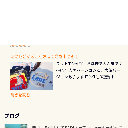
終営業日までの発行分 【注意事項】
た「ここに行ってみたい！」なんて
にまた2001年には「日本の水浴場88
ん（むしろちょっかい出してくる）
クリーニング時に、分解洗浄しませ
PADI記念ダイブカードを発行できます！
※ PADI Freediver、Mermaid、EFR、
感じでお使いください～ ⇩⇩ グルメ
選」に全国で唯一河川で選ばれた清
潜降ロープに身を寄せて休憩中（可
ん意外と使用するこのバルブしっか
ダイバーの皆様自身の思い出に残し
TECなど特別プログラムの専用カー
情報ページはこちら
流です川にしては珍しく、水深が深
愛い！！） こんな感じで撮りまし
りと点検しておきましょう ●その他
たいダイブ本数の記念や思い出に残
ドが発行されるものやオリジナルカ
いところでは12mほどあり十分ダイビ
た(笑) レストランから水槽が見える
の箇所・防水ファスナーの劣化がな
るダイブの記念として、お気に入りの
ード対象のディスティンクティブ・
ングを楽しむことが出来ます 川原か
感じになっていて、食事しながら観賞
いか・ブーツの穴あきチェック・手
1枚を作成し残してみませんか？ 記念
スペシャルティ、AWAREデザインカ
らのエントリーエキジットは正に大
できます！ 水深9m 長さ12m 幅4m
首や首のシール部分の破れ、穴あき
ダイブや記念日のサプライズとして、
ードを申し込みの方は対象外となり
自然の中でのダイビングを実感させ
水温も23℃～25℃をキープ真冬でも
続きを読む
チェック など… 価格は と、各所こ
ご友人などへプレゼントすることも
ます。 ※ 2026年12月の認定でも、
てくれます 川でのダイビングとは
お楽しみ頂けます 反対側の窓からも
れだけかかります※給気バルブのみ
できます！ カードデザインは以下か
2027年1月以降に発行されるカードは
川なので勿論流れていますが、流れ
ラウトグッズ、好評にて発売中です！
見ることが出来るので、付き添いの方
のオーバーホールは5,500円 ただ毎回
ら選べます！ 記念の本数での作成は
通常デザインとなります ダイビン
る速さはゆっくりの場所もあれば、
ラウトTシャツ、お陰様で大人気です
とも記念撮影も出来ますよ スキンダ
修理や点検をする度に1行目の「水漏
勿論、お好きな数字や文字を入れら
グは、始めた「年」も思い出になる
速い場所もあります。海だとかなりの
～(^.^) 人魚バージョンと、大仏バー
イビングでも参加できます！ かなり
れ検査代」が5,500円掛かります そこ
れるので、お誕生日や色んな企画など
ダイビングを始めるきっかけは人そ
速さに感じられる場所もあります
ジョンあります ロンTも3種類 トート
楽しめます是非ご参加ください！ 写
で下記のキャンペーンを利用してみ
でのオリジナルの記念カードを自由
れぞれ。でも、「いつ始めたか」
が、水中のくぼみや岩陰に入ると嘘
バックも3種類ご用意(^.^) パーカーも
真撮影の練習や、4時間たっぷり利用
てはどうでしょうか？ 8/31までの間
に発行出来ますよ！ ただし、個人で
は、あとから振り返ると大切な思い
のように流れが無くなる所もあり、そ
両デザインありますよん！ 胸には新
出来るので、普通に中性浮力の練習に
に、ドライスーツの点検・オーバー
PADIの本部へ直接の申請は出来ませ
出になります。 60周年という節目の
続きを読む
う行った所を案内して基本的には水
ロゴを採用！ 全てのグッズにはこの
もなりますヨ 料金等、詳しくは 詳細
ホールを出して頂いた方は、上記の
ん お問い合わせ、お申し込みの受付
年に、PADIとともに、あなたの海の
深が浅いので危険ではありません流
ラベルが付いてます(^.^) ・Tシャツ
はこちら
水検査料5,500円がなんと無料になり
窓口は、PADIダイブセンターのみ
物語を始めてみませんか。あなたの
れの速さから、渦になっている箇所
3,980円(税別) ・パーカー 6,980円 ・
ます！ ドライスーツクリーニングだ
勿論当店でも発行出来ます（他団体
最初の1枚、あるいは次の1枚が、60
もあればダウンカレントが発生して
ブログ
トートバック M 1,980円 ・トートバ
けでも出そうと思ってる方は、セッ
の方もOK） 詳しいページ作りました
周年記念デザインになります 今始
いる箇所などもあり、なかなか海では
ック S 1,390円 ・ロンT 4,200円 (すべ
トでこの水検査も出しましょう！そ
のでご覧ください下さい ➡︎ コチラ
めると、60周年ならではの楽しみ
西伊豆 獅子浜にてPADIオープンウォーターダイバ
見られない光景です 透明度の良い川