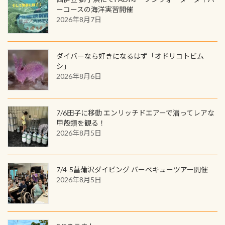
て税別) オマケ スタッフ用にポロシャ
し
続きを読む
も： PADIデジタルくじ PADIコース
ーコースの海洋実習開催
を数百メートルドリフトする(流され
ツも作ってみました 腰の位置にある
を修了してCカードを取得すると、カ
2026年8月7日
る)のは快感です！ 特別天然記念物
人魚が可愛い 着ると働く事になりま
ードに記載されたダイバーナンバー
「オオサンショウウオ」が見れる 長
すが、欲しい方リクエストください
で参加できるデジタルくじにチャレ
良川ダイビング最大の見どころがこ
(笑) ※カラーは変えられます
ンジできます。講習を終えたあとも、
ダイバーなら好きになるはず「オドリコトビム
の特別天然記念物の「オオサンショ
ワクワクが続く60周年限定企画で
シ」
ウウオ」です 大きなものでは体長1m
2026年8月6日
す。コースを修了されたら、ぜひ参加
を超える世界最大の両生類です個体
してみてくださいね 毎月60名様、年
数が少なくかなり貴重な生物です
間720名様にPADIグッズが当たるチ
が、ここ長良川ではかなりの確立で
ャンス 受講したPADIダイブセンター
7/6田子に移動 エンリッチドエアーで潜ってレアな
見ることが出来ます特別天然記念物
／リゾートが用意したオリジナル景
甲殻類を観る！
と言えば他には「
続きを読む
2026年8月5日
品が当たることも！ PADIデジタルく
じに参加する
7/4-5菖蒲沢ダイビング バーベキューツアー開催
2026年8月5日