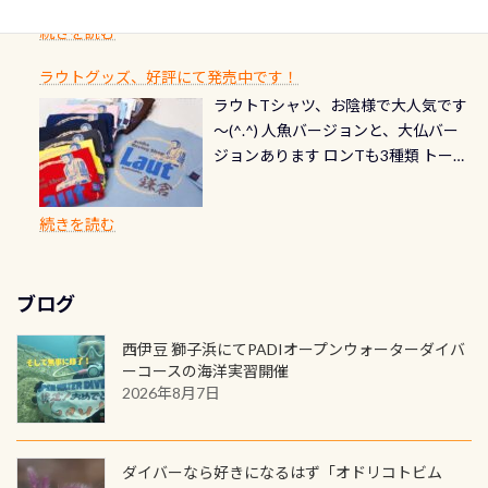
できます！ 水深9m 長さ12m 幅4m
首や首のシール部分の破れ、穴あき
ダイブや記念日のサプライズとして、
ードを申し込みの方は対象外となり
自然の中でのダイビングを実感させ
水温も23℃～25℃をキープ真冬でも
続きを読む
チェック など… 価格は と、各所こ
ご友人などへプレゼントすることも
ます。 ※ 2026年12月の認定でも、
てくれます 川でのダイビングとは
お楽しみ頂けます 反対側の窓からも
れだけかかります※給気バルブのみ
できます！ カードデザインは以下か
2027年1月以降に発行されるカードは
川なので勿論流れていますが、流れ
ラウトグッズ、好評にて発売中です！
見ることが出来るので、付き添いの方
のオーバーホールは5,500円 ただ毎回
ら選べます！ 記念の本数での作成は
通常デザインとなります ダイビン
る速さはゆっくりの場所もあれば、
ラウトTシャツ、お陰様で大人気です
とも記念撮影も出来ますよ スキンダ
修理や点検をする度に1行目の「水漏
勿論、お好きな数字や文字を入れら
グは、始めた「年」も思い出になる
速い場所もあります。海だとかなりの
～(^.^) 人魚バージョンと、大仏バー
イビングでも参加できます！ かなり
れ検査代」が5,500円掛かります そこ
れるので、お誕生日や色んな企画など
ダイビングを始めるきっかけは人そ
速さに感じられる場所もあります
ジョンあります ロンTも3種類 トート
楽しめます是非ご参加ください！ 写
で下記のキャンペーンを利用してみ
でのオリジナルの記念カードを自由
れぞれ。でも、「いつ始めたか」
が、水中のくぼみや岩陰に入ると嘘
バックも3種類ご用意(^.^) パーカーも
真撮影の練習や、4時間たっぷり利用
てはどうでしょうか？ 8/31までの間
に発行出来ますよ！ ただし、個人で
は、あとから振り返ると大切な思い
のように流れが無くなる所もあり、そ
両デザインありますよん！ 胸には新
出来るので、普通に中性浮力の練習に
に、ドライスーツの点検・オーバー
PADIの本部へ直接の申請は出来ませ
出になります。 60周年という節目の
続きを読む
う行った所を案内して基本的には水
ロゴを採用！ 全てのグッズにはこの
もなりますヨ 料金等、詳しくは 詳細
ホールを出して頂いた方は、上記の
ん お問い合わせ、お申し込みの受付
年に、PADIとともに、あなたの海の
深が浅いので危険ではありません流
ラベルが付いてます(^.^) ・Tシャツ
はこちら
水検査料5,500円がなんと無料になり
窓口は、PADIダイブセンターのみ
物語を始めてみませんか。あなたの
れの速さから、渦になっている箇所
3,980円(税別) ・パーカー 6,980円 ・
ます！ ドライスーツクリーニングだ
勿論当店でも発行出来ます（他団体
最初の1枚、あるいは次の1枚が、60
もあればダウンカレントが発生して
ブログ
トートバック M 1,980円 ・トートバ
けでも出そうと思ってる方は、セッ
の方もOK） 詳しいページ作りました
周年記念デザインになります 今始
いる箇所などもあり、なかなか海では
ック S 1,390円 ・ロンT 4,200円 (すべ
トでこの水検査も出しましょう！そ
のでご覧ください下さい ➡︎ コチラ
めると、60周年ならではの楽しみ
西伊豆 獅子浜にてPADIオープンウォーターダイバ
見られない光景です 透明度の良い川
て税別) オマケ スタッフ用にポロシャ
し
続きを読む
も： PADIデジタルくじ PADIコース
ーコースの海洋実習開催
を数百メートルドリフトする(流され
ツも作ってみました 腰の位置にある
を修了してCカードを取得すると、カ
2026年8月7日
る)のは快感です！ 特別天然記念物
人魚が可愛い 着ると働く事になりま
ードに記載されたダイバーナンバー
「オオサンショウウオ」が見れる 長
すが、欲しい方リクエストください
で参加できるデジタルくじにチャレ
良川ダイビング最大の見どころがこ
(笑) ※カラーは変えられます
ンジできます。講習を終えたあとも、
ダイバーなら好きになるはず「オドリコトビム
の特別天然記念物の「オオサンショ