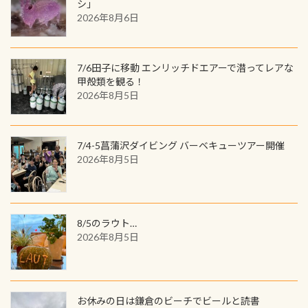
ワクワクが続く60周年限定企画で
シ」
ウウオ」です 大きなものでは体長1m
2026年8月6日
す。コースを修了されたら、ぜひ参加
を超える世界最大の両生類です個体
してみてくださいね 毎月60名様、年
数が少なくかなり貴重な生物です
間720名様にPADIグッズが当たるチ
が、ここ長良川ではかなりの確立で
ャンス 受講したPADIダイブセンター
7/6田子に移動 エンリッチドエアーで潜ってレアな
見ることが出来ます特別天然記念物
／リゾートが用意したオリジナル景
甲殻類を観る！
と言えば他には「
続きを読む
2026年8月5日
品が当たることも！ PADIデジタルく
じに参加する
7/4-5菖蒲沢ダイビング バーベキューツアー開催
2026年8月5日
8/5のラウト…
2026年8月5日
お休みの日は鎌倉のビーチでビールと読書