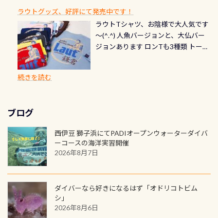
お楽しみ頂けます 反対側の窓からも
れだけかかります※給気バルブのみ
できます！ カードデザインは以下か
2027年1月以降に発行されるカードは
川なので勿論流れていますが、流れ
ラウトグッズ、好評にて発売中です！
見ることが出来るので、付き添いの方
のオーバーホールは5,500円 ただ毎回
ら選べます！ 記念の本数での作成は
通常デザインとなります ダイビン
る速さはゆっくりの場所もあれば、
ラウトTシャツ、お陰様で大人気です
とも記念撮影も出来ますよ スキンダ
修理や点検をする度に1行目の「水漏
勿論、お好きな数字や文字を入れら
グは、始めた「年」も思い出になる
速い場所もあります。海だとかなりの
～(^.^) 人魚バージョンと、大仏バー
イビングでも参加できます！ かなり
れ検査代」が5,500円掛かります そこ
れるので、お誕生日や色んな企画など
ダイビングを始めるきっかけは人そ
速さに感じられる場所もあります
ジョンあります ロンTも3種類 トート
楽しめます是非ご参加ください！ 写
で下記のキャンペーンを利用してみ
でのオリジナルの記念カードを自由
れぞれ。でも、「いつ始めたか」
が、水中のくぼみや岩陰に入ると嘘
バックも3種類ご用意(^.^) パーカーも
真撮影の練習や、4時間たっぷり利用
てはどうでしょうか？ 8/31までの間
に発行出来ますよ！ ただし、個人で
は、あとから振り返ると大切な思い
のように流れが無くなる所もあり、そ
両デザインありますよん！ 胸には新
出来るので、普通に中性浮力の練習に
に、ドライスーツの点検・オーバー
PADIの本部へ直接の申請は出来ませ
出になります。 60周年という節目の
続きを読む
う行った所を案内して基本的には水
ロゴを採用！ 全てのグッズにはこの
もなりますヨ 料金等、詳しくは 詳細
ホールを出して頂いた方は、上記の
ん お問い合わせ、お申し込みの受付
年に、PADIとともに、あなたの海の
深が浅いので危険ではありません流
ラベルが付いてます(^.^) ・Tシャツ
はこちら
水検査料5,500円がなんと無料になり
窓口は、PADIダイブセンターのみ
物語を始めてみませんか。あなたの
れの速さから、渦になっている箇所
3,980円(税別) ・パーカー 6,980円 ・
ます！ ドライスーツクリーニングだ
勿論当店でも発行出来ます（他団体
最初の1枚、あるいは次の1枚が、60
もあればダウンカレントが発生して
ブログ
トートバック M 1,980円 ・トートバ
けでも出そうと思ってる方は、セッ
の方もOK） 詳しいページ作りました
周年記念デザインになります 今始
いる箇所などもあり、なかなか海では
ック S 1,390円 ・ロンT 4,200円 (すべ
トでこの水検査も出しましょう！そ
のでご覧ください下さい ➡︎ コチラ
めると、60周年ならではの楽しみ
西伊豆 獅子浜にてPADIオープンウォーターダイバ
見られない光景です 透明度の良い川
て税別) オマケ スタッフ用にポロシャ
し
続きを読む
も： PADIデジタルくじ PADIコース
ーコースの海洋実習開催
を数百メートルドリフトする(流され
ツも作ってみました 腰の位置にある
を修了してCカードを取得すると、カ
2026年8月7日
る)のは快感です！ 特別天然記念物
人魚が可愛い 着ると働く事になりま
ードに記載されたダイバーナンバー
「オオサンショウウオ」が見れる 長
すが、欲しい方リクエストください
で参加できるデジタルくじにチャレ
良川ダイビング最大の見どころがこ
(笑) ※カラーは変えられます
ンジできます。講習を終えたあとも、
ダイバーなら好きになるはず「オドリコトビム
の特別天然記念物の「オオサンショ
ワクワクが続く60周年限定企画で
シ」
ウウオ」です 大きなものでは体長1m
2026年8月6日
す。コースを修了されたら、ぜひ参加
を超える世界最大の両生類です個体