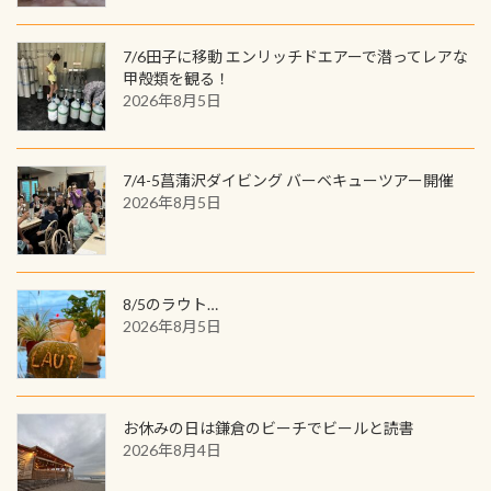
してみてくださいね 毎月60名様、年
数が少なくかなり貴重な生物です
間720名様にPADIグッズが当たるチ
が、ここ長良川ではかなりの確立で
ャンス 受講したPADIダイブセンター
7/6田子に移動 エンリッチドエアーで潜ってレアな
見ることが出来ます特別天然記念物
／リゾートが用意したオリジナル景
甲殻類を観る！
と言えば他には「
続きを読む
2026年8月5日
品が当たることも！ PADIデジタルく
じに参加する
7/4-5菖蒲沢ダイビング バーベキューツアー開催
2026年8月5日
8/5のラウト…
2026年8月5日
お休みの日は鎌倉のビーチでビールと読書
2026年8月4日