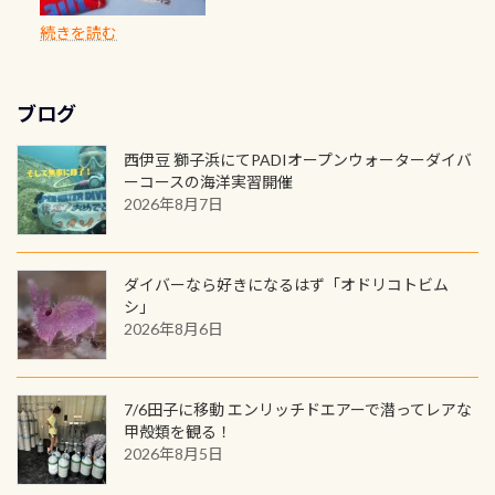
のように流れが無くなる所もあり、そ
両デザインありますよん！ 胸には新
出来るので、普通に中性浮力の練習に
に、ドライスーツの点検・オーバー
PADIの本部へ直接の申請は出来ませ
出になります。 60周年という節目の
続きを読む
う行った所を案内して基本的には水
ロゴを採用！ 全てのグッズにはこの
もなりますヨ 料金等、詳しくは 詳細
ホールを出して頂いた方は、上記の
ん お問い合わせ、お申し込みの受付
年に、PADIとともに、あなたの海の
深が浅いので危険ではありません流
ラベルが付いてます(^.^) ・Tシャツ
はこちら
水検査料5,500円がなんと無料になり
窓口は、PADIダイブセンターのみ
物語を始めてみませんか。あなたの
れの速さから、渦になっている箇所
3,980円(税別) ・パーカー 6,980円 ・
ます！ ドライスーツクリーニングだ
勿論当店でも発行出来ます（他団体
最初の1枚、あるいは次の1枚が、60
もあればダウンカレントが発生して
ブログ
トートバック M 1,980円 ・トートバ
けでも出そうと思ってる方は、セッ
の方もOK） 詳しいページ作りました
周年記念デザインになります 今始
いる箇所などもあり、なかなか海では
ック S 1,390円 ・ロンT 4,200円 (すべ
トでこの水検査も出しましょう！そ
のでご覧ください下さい ➡︎ コチラ
めると、60周年ならではの楽しみ
西伊豆 獅子浜にてPADIオープンウォーターダイバ
見られない光景です 透明度の良い川
て税別) オマケ スタッフ用にポロシャ
し
続きを読む
も： PADIデジタルくじ PADIコース
ーコースの海洋実習開催
を数百メートルドリフトする(流され
ツも作ってみました 腰の位置にある
を修了してCカードを取得すると、カ
2026年8月7日
る)のは快感です！ 特別天然記念物
人魚が可愛い 着ると働く事になりま
ードに記載されたダイバーナンバー
「オオサンショウウオ」が見れる 長
すが、欲しい方リクエストください
で参加できるデジタルくじにチャレ
良川ダイビング最大の見どころがこ
(笑) ※カラーは変えられます
ンジできます。講習を終えたあとも、
ダイバーなら好きになるはず「オドリコトビム
の特別天然記念物の「オオサンショ
ワクワクが続く60周年限定企画で
シ」
ウウオ」です 大きなものでは体長1m
2026年8月6日
す。コースを修了されたら、ぜひ参加
を超える世界最大の両生類です個体
してみてくださいね 毎月60名様、年
数が少なくかなり貴重な生物です
間720名様にPADIグッズが当たるチ
が、ここ長良川ではかなりの確立で
ャンス 受講したPADIダイブセンター
7/6田子に移動 エンリッチドエアーで潜ってレアな
見ることが出来ます特別天然記念物
／リゾートが用意したオリジナル景
甲殻類を観る！
と言えば他には「
続きを読む
2026年8月5日
品が当たることも！ PADIデジタルく
じに参加する