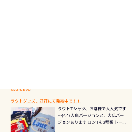
フィンも履けます 潜降ロープも下ろ
点検と一緒な訳ですから、ボタンが
人生に寄り添います。 対象となるカ
ダイビング後に重要な…ランチ三浦・
んな川？ 長良川は日本三大清流(四万
してくれるので安心 お魚結構いま
潮噛みしてドライスーツに空気が入
ードについて 対象：2026年2月1日以
伊豆は海鮮系が美味しい所！ ご飯が
十川、柿田川)の１つに数えられる清
す！ ドチザメめっちゃいました(時期
り過ぎて急浮上…なんて事がないよう
降に新規発行されるPADI認定カード
美味しい宿に泊まりたい…など！ 皆様
流（水質汚染の少ない、または無い
によって水槽内にいる生態は変わり
にしっかり点検しましょう！まだし
カードの種類：ブルー：通常ゴール
のわがままに即座にお応えする為
川のこと）で岐阜県の郡上市に始ま
ます) 南国系のお魚いっぱいです で
た事がない方はこれを機会に是非や
ド：5スター店ブラック：プロレベル
に、お選びいただけるランチ処のリ
り、美濃を経て伊勢湾に流れます
もやはり人気は・・・ ウミガメちゃ
ってください！！ ●リストバルブの
期間：2026年2月1日〜2026年12月最
続きを読む
ストをエリア別で作り直してみまし
1985年には環境省の「名水100選」
ん！ダイバー慣れしていて、逃げませ
オーバーホールここはドライスーツ
終営業日までの発行分 【注意事項】
た「ここに行ってみたい！」なんて
にまた2001年には「日本の水浴場88
ん（むしろちょっかい出してくる）
クリーニング時に、分解洗浄しませ
PADI記念ダイブカードを発行できます！
※ PADI Freediver、Mermaid、EFR、
感じでお使いください～ ⇩⇩ グルメ
選」に全国で唯一河川で選ばれた清
潜降ロープに身を寄せて休憩中（可
ん意外と使用するこのバルブしっか
ダイバーの皆様自身の思い出に残し
TECなど特別プログラムの専用カー
情報ページはこちら
流です川にしては珍しく、水深が深
愛い！！） こんな感じで撮りまし
りと点検しておきましょう ●その他
たいダイブ本数の記念や思い出に残
ドが発行されるものやオリジナルカ
いところでは12mほどあり十分ダイビ
た(笑) レストランから水槽が見える
の箇所・防水ファスナーの劣化がな
るダイブの記念として、お気に入りの
ード対象のディスティンクティブ・
ングを楽しむことが出来ます 川原か
感じになっていて、食事しながら観賞
いか・ブーツの穴あきチェック・手
1枚を作成し残してみませんか？ 記念
スペシャルティ、AWAREデザインカ
らのエントリーエキジットは正に大
できます！ 水深9m 長さ12m 幅4m
首や首のシール部分の破れ、穴あき
ダイブや記念日のサプライズとして、
ードを申し込みの方は対象外となり
自然の中でのダイビングを実感させ
水温も23℃～25℃をキープ真冬でも
続きを読む
チェック など… 価格は と、各所こ
ご友人などへプレゼントすることも
ます。 ※ 2026年12月の認定でも、
てくれます 川でのダイビングとは
お楽しみ頂けます 反対側の窓からも
れだけかかります※給気バルブのみ
できます！ カードデザインは以下か
2027年1月以降に発行されるカードは
川なので勿論流れていますが、流れ
ラウトグッズ、好評にて発売中です！
見ることが出来るので、付き添いの方
のオーバーホールは5,500円 ただ毎回
ら選べます！ 記念の本数での作成は
通常デザインとなります ダイビン
る速さはゆっくりの場所もあれば、
ラウトTシャツ、お陰様で大人気です
とも記念撮影も出来ますよ スキンダ
修理や点検をする度に1行目の「水漏
勿論、お好きな数字や文字を入れら
グは、始めた「年」も思い出になる
速い場所もあります。海だとかなりの
～(^.^) 人魚バージョンと、大仏バー
イビングでも参加できます！ かなり
れ検査代」が5,500円掛かります そこ
れるので、お誕生日や色んな企画など
ダイビングを始めるきっかけは人そ
速さに感じられる場所もあります
ジョンあります ロンTも3種類 トート
楽しめます是非ご参加ください！ 写
で下記のキャンペーンを利用してみ
でのオリジナルの記念カードを自由
れぞれ。でも、「いつ始めたか」
が、水中のくぼみや岩陰に入ると嘘
バックも3種類ご用意(^.^) パーカーも
真撮影の練習や、4時間たっぷり利用
てはどうでしょうか？ 8/31までの間
に発行出来ますよ！ ただし、個人で
は、あとから振り返ると大切な思い