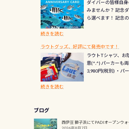
ダイバーの皆様自身
みませんか？ 記念
ら選べます！ 記念
記念カードを自由に
窓口は、PADIダ
続きを読む
さい ➡︎ コチラ
ラウトグッズ、好評にて発売中です！
ラウトTシャツ、お陰
意(^.^) パーカ
3,980円(税別) ・パ
ッフ用にポロシャツ
(笑) ※カラーは変
続きを読む
ブログ
西伊豆 獅子浜にてPADIオープンウ
2026年8月7日