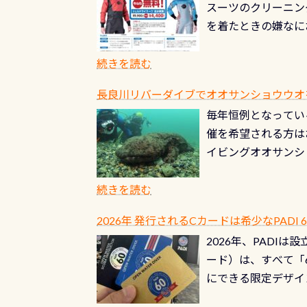
スーツのクリーニング
を着たときの嫌なに
水没の可能性が低く
ブルがなくなります
続きを読む
とがなくなります！
長良川リバーダイブでオオサンショウウオを見よ
ル(穴)がないか確
毎年恒例となっている
ルブのオーバーホー
催を希望される方は
ーホールも非常に大
イビングオオサンシ
過ぎて急浮上…なん
ングが出来るエリア
リストバルブのオー
年から潜っています
続きを読む
点検しておきましょ
の潜り方講習」「オ
れ、穴あきチェック
2026年 発行されるCカードは希少なPADI
ませ 6月から10
点検をする度に1行
2026年、PADI
る清流（水質汚染の
8/31までの間に
ード）は、すべて「
の「名水100選」
ドライスーツクリー
にできる限定デザイ
ところでは12mほ
人、久しぶりにダイ
ングを実感させてく