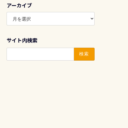
アーカイブ
ア
ー
カ
イ
サイト内検索
ブ
検
索: