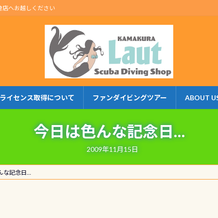
倉店へお越しください
ライセンス取得について
ファンダイビングツアー
ABOUT U
今日は色んな記念日…
2009年11月15日
んな記念日…