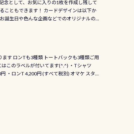
記念として、お気に入りの1枚を作成し残して
ることもできます！ カードデザインは以下か
、お誕生日や色んな企画などでのオリジナルの
出来ません お問い合わせ、お申し込みの受付
） 詳しいページ作りましたのでご覧ください下
ります ロンTも3種類 トートバックも3種類ご用
にはこのラベルが付いてます(^.^) ・Tシャツ
90円 ・ロンT 4,200円 (すべて税別) オマケ スタ
になりますが、欲しい方リクエストください