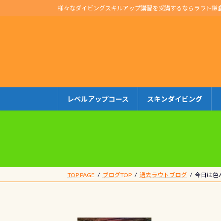
コ
ナ
様々なダイビングスキルアップ講習を受講するならラウト鎌
ン
ビ
テ
ゲ
ン
ー
ツ
シ
へ
ョ
ス
ン
キ
に
レベルアップコース
スキンダイビング
ッ
移
プ
動
TOP PAGE
ブログTOP
過去ラウトブログ
今日は色