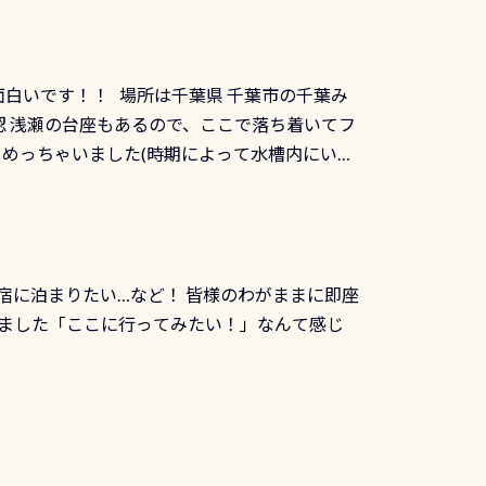
：2026年2月1日以降に新規発行される
みや岩陰に入ると嘘のように流れが無くなる所
 期間：2026年2月1日〜2026年12月最
れの速さから、渦になっている箇所もあれば
TECなど特別プログラムの専用カードが発行されるもの
す 透明度の良い川を数百メートルドリフトす
面白いです！！ 場所は千葉県 千葉市の千葉み
インカードを申し込みの方は対象外となりま
良川ダイビング最大の見どころがこの特別天然
 浅瀬の台座もあるので、ここで落ち着いてフ
ザインとなります ダイビングは、始めた「年」も
両生類です個体数が少なくかなり貴重な生物で
メめっちゃいました(時期によって水槽内にいる
」は、あとから振り返ると大切な思い出になり
他には「
続きを読む
ちゃん！ダイバー慣れしていて、逃げません
せんか。あなたの最初の1枚、あるいは次の1枚
こんな感じで撮りました(笑) レストランから
DIデジタルくじ PADIコースを修了してCカ
幅4m水温も23℃～25℃をキープ真冬でもお
じにチャレンジできます。講習を終えたあと
撮影も出来ますよ スキンダイビングでも参加
くださいね 毎月60名様、年間720名様に
宿に泊まりたい…など！ 皆様のわがままに即座
っぷり利用出来るので、普通に中性浮力の練習
オリジナル景品が当たることも！ PADIデジタ
ました「ここに行ってみたい！」なんて感じ