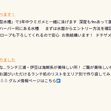
ダイビング人生に寄り添います。 対象となるカードについて 対象
だとかなりの速さに感じられる場所もありますが、水中のくぼ
カードの種類：ブルー：通常ゴールド：5スター店ブラック：プロレベル
所を案内して基本的には水深が浅いので危険ではありません流
べます！
【注意事項】※ PADI Freediver、Mermaid、EFR、
生している箇所などもあり、なかなか海では見られない光景で
型水槽」で1年中ウミガメと一緒に泳げます 深度も9mあって
対象のディスティンクティブ・スペシャルティ、AWAREデザ
快感です！ 特別天然記念物「オオサンショウウオ」が見れる 長
ハーバー何にある水槽 まずは水面からエントリー方法を確認
12月の認定でも、2027年1月以降に発行されるカードは通常デ
ショウウオ」です 大きなものでは体長1mを超える世界最大の
降ロープも下ろしてくれるので安心 お魚結構います！ ドチザ
ビングを始めるきっかけは人それぞれ。でも、「いつ始めたか
はかなりの確立で見ることが出来ます特別天然記念物と言えば
 南国系のお魚いっぱいです でもやはり人気は・・・ ウミガメ
いう節目の年に、PADIとともに、あなたの海の物語を始めてみま
出してくる） 潜降ロープに身を寄せて休憩中（可愛い！！） 
インになります 今始めると、60周年ならではの楽しみも： PA
なっていて、食事しながら観賞できます！ 水深9m 長さ12m 
カードに記載されたダイバーナンバーで参加できるデジタルく
りました
対側の窓からも見ることが出来るので、付き添いの方とも記念
60周年限定企画です。コースを修了されたら、ぜひ参加してみて
な…ランチ三浦・伊豆は海鮮系が美味しい所！ ご飯が美味しい
楽しめます是非ご参加ください！ 写真撮影の練習や、4時間た
るチャンス 受講したPADIダイブセンター／リゾートが用意した
お選びいただけるランチ処のリストをエリア別で作り直してみ
金等、詳しくは 詳細はこちら
 ⇩⇩ グルメ情報ページはこちら