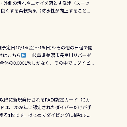
ツの内側・外側の汚れやニオイを落とす洗浄（スーツ
りを良くする柔軟効果（防水性が向上することで
ルブが押しっぱなしになったり押せなくなるトラ
に動くので閉めにくかったり閉まらないというこ
)も行っておきましょう 具体的には ●ピンホー
！実際水につけて水検査して調べます ●給気バ
日10/16(金)～18(日)※その他の日程で開
が、空気を送り込む「給気バルブ」のオーバ
せはこちら
岐阜県美濃市長良川リバーダ
ボタンが潮噛みしてドライスーツに空気が入り
体の0.0001％しかなく、その中でもダイビ
方はこれを機会に是非やってください！！ ●
リバーダイビングその長良川に当店は2012
ません意外と使用するこのバルブしっかりと
数少ないショップの1つであり「リバーダイビン
の穴あきチェック・手首や首のシール部分の破
アーをご提供しております是非ご参加下さい
オーバーホールは5,500円 ただ毎回修理や
三大清流(四万十川、柿田川)の１つに数えられ
ャンペーンを利用してみてはどうでしょうか？
日以降に新規発行されるPADI認定カード（Cカ
を経て伊勢湾に流れます1985年には環境省
水検査料5,500円がなんと無料になります！
ドは、2026年に認定されたダイバーだけが手
選ばれた清流です川にしては珍しく、水深が深い
出しましょう！そし
続きを読む
残る1枚です。はじめてダイビングに挑戦する
トリーエキジットは正に大自然の中でのダイビ
0周年の年にダイビングの一歩を進めた”という
、流れる速さはゆっくりの場所もあれば、速い