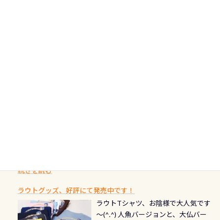
水面からエントリー方法を確認 浅瀬
バルブ」のオーバーホールも非常に
の年にダイビングの一歩を進めた”と
非ご参加下さいませ 6月から10月の間
の台座もあるので、ここで落ち着いて
大切です BCDで言うと給気ボタンの
いう記念が、これからのダイビング
アフターダイビングのグルメ情報ページ作りました
で開催しております 長良川ってど
フィンも履けます 潜降ロープも下ろ
点検と一緒な訳ですから、ボタンが
人生に寄り添います。 対象となるカ
ダイビング後に重要な…ランチ三浦・
んな川？ 長良川は日本三大清流(四万
してくれるので安心 お魚結構いま
潮噛みしてドライスーツに空気が入
ードについて 対象：2026年2月1日以
伊豆は海鮮系が美味しい所！ ご飯が
十川、柿田川)の１つに数えられる清
す！ ドチザメめっちゃいました(時期
り過ぎて急浮上…なんて事がないよう
降に新規発行されるPADI認定カード
美味しい宿に泊まりたい…など！ 皆様
流（水質汚染の少ない、または無い
によって水槽内にいる生態は変わり
にしっかり点検しましょう！まだし
カードの種類：ブルー：通常ゴール
のわがままに即座にお応えする為
川のこと）で岐阜県の郡上市に始ま
ます) 南国系のお魚いっぱいです で
た事がない方はこれを機会に是非や
ド：5スター店ブラック：プロレベル
に、お選びいただけるランチ処のリ
り、美濃を経て伊勢湾に流れます
もやはり人気は・・・ ウミガメちゃ
ってください！！ ●リストバルブの
期間：2026年2月1日〜2026年12月最
続きを読む
ストをエリア別で作り直してみまし
1985年には環境省の「名水100選」
ん！ダイバー慣れしていて、逃げませ
オーバーホールここはドライスーツ
終営業日までの発行分 【注意事項】
た「ここに行ってみたい！」なんて
にまた2001年には「日本の水浴場88
ん（むしろちょっかい出してくる）
クリーニング時に、分解洗浄しませ
PADI記念ダイブカードを発行できます！
※ PADI Freediver、Mermaid、EFR、
感じでお使いください～ ⇩⇩ グルメ
選」に全国で唯一河川で選ばれた清
潜降ロープに身を寄せて休憩中（可
ん意外と使用するこのバルブしっか
ダイバーの皆様自身の思い出に残し
TECなど特別プログラムの専用カー
情報ページはこちら
流です川にしては珍しく、水深が深
愛い！！） こんな感じで撮りまし
りと点検しておきましょう ●その他
たいダイブ本数の記念や思い出に残
ドが発行されるものやオリジナルカ
いところでは12mほどあり十分ダイビ
た(笑) レストランから水槽が見える
の箇所・防水ファスナーの劣化がな
るダイブの記念として、お気に入りの
ード対象のディスティンクティブ・
ングを楽しむことが出来ます 川原か
感じになっていて、食事しながら観賞
いか・ブーツの穴あきチェック・手
1枚を作成し残してみませんか？ 記念
スペシャルティ、AWAREデザインカ
らのエントリーエキジットは正に大
できます！ 水深9m 長さ12m 幅4m
首や首のシール部分の破れ、穴あき
ダイブや記念日のサプライズとして、
ードを申し込みの方は対象外となり
自然の中でのダイビングを実感させ
水温も23℃～25℃をキープ真冬でも
続きを読む
チェック など… 価格は と、各所こ
ご友人などへプレゼントすることも
ます。 ※ 2026年12月の認定でも、
てくれます 川でのダイビングとは
お楽しみ頂けます 反対側の窓からも
れだけかかります※給気バルブのみ
できます！ カードデザインは以下か
2027年1月以降に発行されるカードは
川なので勿論流れていますが、流れ
ラウトグッズ、好評にて発売中です！
見ることが出来るので、付き添いの方
のオーバーホールは5,500円 ただ毎回
ら選べます！ 記念の本数での作成は
通常デザインとなります ダイビン
る速さはゆっくりの場所もあれば、
ラウトTシャツ、お陰様で大人気です
とも記念撮影も出来ますよ スキンダ
修理や点検をする度に1行目の「水漏
勿論、お好きな数字や文字を入れら
グは、始めた「年」も思い出になる
速い場所もあります。海だとかなりの
～(^.^) 人魚バージョンと、大仏バー
イビングでも参加できます！ かなり
れ検査代」が5,500円掛かります そこ
れるので、お誕生日や色んな企画など
ダイビングを始めるきっかけは人そ