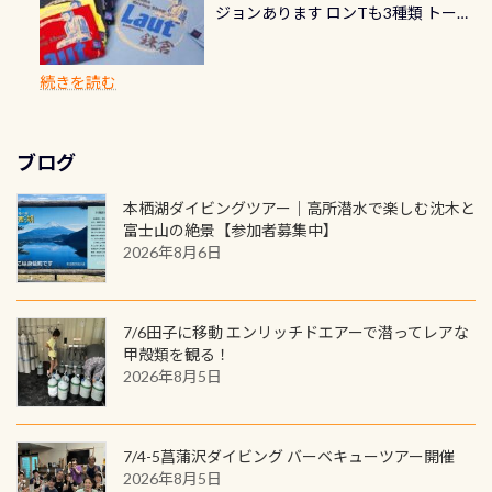
速さに感じられる場所もあります
ジョンあります ロンTも3種類 トート
楽しめます是非ご参加ください！ 写
で下記のキャンペーンを利用してみ
でのオリジナルの記念カードを自由
れぞれ。でも、「いつ始めたか」
が、水中のくぼみや岩陰に入ると嘘
バックも3種類ご用意(^.^) パーカーも
真撮影の練習や、4時間たっぷり利用
てはどうでしょうか？ 8/31までの間
に発行出来ますよ！ ただし、個人で
は、あとから振り返ると大切な思い
のように流れが無くなる所もあり、そ
両デザインありますよん！ 胸には新
出来るので、普通に中性浮力の練習に
に、ドライスーツの点検・オーバー
PADIの本部へ直接の申請は出来ませ
出になります。 60周年という節目の
続きを読む
う行った所を案内して基本的には水
ロゴを採用！ 全てのグッズにはこの
もなりますヨ 料金等、詳しくは 詳細
ホールを出して頂いた方は、上記の
ん お問い合わせ、お申し込みの受付
年に、PADIとともに、あなたの海の
深が浅いので危険ではありません流
ラベルが付いてます(^.^) ・Tシャツ
はこちら
水検査料5,500円がなんと無料になり
窓口は、PADIダイブセンターのみ
物語を始めてみませんか。あなたの
れの速さから、渦になっている箇所
3,980円(税別) ・パーカー 6,980円 ・
ます！ ドライスーツクリーニングだ
勿論当店でも発行出来ます（他団体
最初の1枚、あるいは次の1枚が、60
もあればダウンカレントが発生して
ブログ
トートバック M 1,980円 ・トートバ
けでも出そうと思ってる方は、セッ
の方もOK） 詳しいページ作りました
周年記念デザインになります 今始
いる箇所などもあり、なかなか海では
ック S 1,390円 ・ロンT 4,200円 (すべ
トでこの水検査も出しましょう！そ
のでご覧ください下さい ➡︎ コチラ
めると、60周年ならではの楽しみ
本栖湖ダイビングツアー｜高所潜水で楽しむ沈木と
見られない光景です 透明度の良い川
て税別) オマケ スタッフ用にポロシャ
し
続きを読む
も： PADIデジタルくじ PADIコース
富士山の絶景【参加者募集中】
を数百メートルドリフトする(流され
ツも作ってみました 腰の位置にある
を修了してCカードを取得すると、カ
2026年8月6日
る)のは快感です！ 特別天然記念物
人魚が可愛い 着ると働く事になりま
ードに記載されたダイバーナンバー
「オオサンショウウオ」が見れる 長
すが、欲しい方リクエストください
で参加できるデジタルくじにチャレ
良川ダイビング最大の見どころがこ
(笑) ※カラーは変えられます
ンジできます。講習を終えたあとも、
7/6田子に移動 エンリッチドエアーで潜ってレアな
の特別天然記念物の「オオサンショ
ワクワクが続く60周年限定企画で
甲殻類を観る！
ウウオ」です 大きなものでは体長1m
2026年8月5日
す。コースを修了されたら、ぜひ参加
を超える世界最大の両生類です個体
してみてくださいね 毎月60名様、年
数が少なくかなり貴重な生物です
間720名様にPADIグッズが当たるチ
が、ここ長良川ではかなりの確立で
ャンス 受講したPADIダイブセンター
7/4-5菖蒲沢ダイビング バーベキューツアー開催
見ることが出来ます特別天然記念物
／リゾートが用意したオリジナル景
2026年8月5日
と言えば他には「
続きを読む