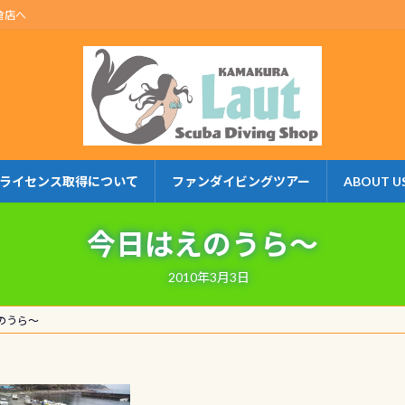
倉店へ
ライセンス取得について
ファンダイビングツアー
ABOUT U
今日はえのうら～
2010年3月3日
のうら～