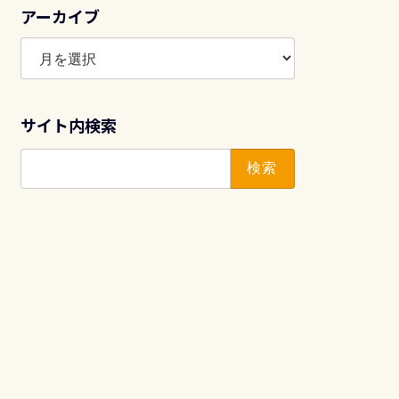
アーカイブ
ア
ー
カ
イ
サイト内検索
ブ
検
索: