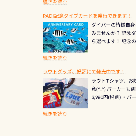
続きを読む
PADI記念ダイブカードを発行できます！
ダイバーの皆様自身
みませんか？ 記念
ら選べます！ 記念
記念カードを自由に
窓口は、PADIダ
続きを読む
さい ➡︎ コチラ
ラウトグッズ、好評にて発売中です！
ラウトTシャツ、お陰
意(^.^) パーカ
3,980円(税別) ・パ
ッフ用にポロシャツ
(笑) ※カラーは変
続きを読む