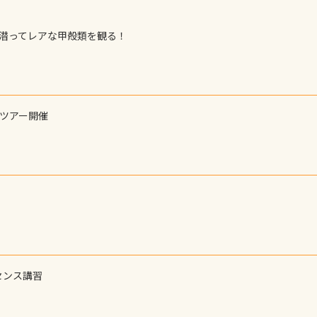
で潜ってレアな甲殻類を観る！
ーツアー開催
センス講習