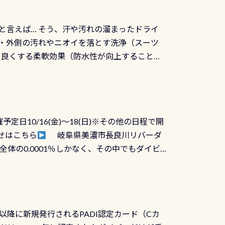
と言えば… そう、汗や汚れの溜まったドライ
ツの内側・外側の汚れやニオイを落とす洗浄（スーツ
りを良くする柔軟効果（防水性が向上することで
ルブが押しっぱなしになったり押せなくなるトラ
に動くので閉めにくかったり閉まらないというこ
)も行っておきましょう 具体的には ●ピンホー
！実際水につけて水検査して調べます ●給気バ
日10/16(金)～18(日)※その他の日程で開
が、空気を送り込む「給気バルブ」のオーバ
せはこちら
岐阜県美濃市長良川リバーダ
ボタンが潮噛みしてドライスーツに空気が入り
体の0.0001％しかなく、その中でもダイビ
方はこれを機会に是非やってください！！ ●
リバーダイビングその長良川に当店は2012
ません意外と使用するこのバルブしっかりと
数少ないショップの1つであり「リバーダイビン
の穴あきチェック・手首や首のシール部分の破
アーをご提供しております是非ご参加下さい
オーバーホールは5,500円 ただ毎回修理や
三大清流(四万十川、柿田川)の１つに数えられ
ャンペーンを利用してみてはどうでしょうか？
日以降に新規発行されるPADI認定カード（Cカ
を経て伊勢湾に流れます1985年には環境省
水検査料5,500円がなんと無料になります！