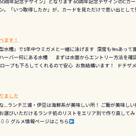
60周年記念デザイン」となります 60周年記念デザインのCカー
にまた2001年には「日本の水浴場88選」に全国で唯一河川で
ニングだけでも出そうと思ってる方は、セットでこの水検査も
ン。「いつ取得したか」が、カードを見ただけで思い出として
どあり十分ダイビングを楽しむことが出来ます 川原からのエン
ビングを再開する人、次のレベルへステップアップする人。“6
れます 川でのダイビングとは 川なので勿論流れていますが
ダイビング人生に寄り添います。 対象となるカードについて 対象
だとかなりの速さに感じられる場所もありますが、水中のくぼ
カードの種類：ブルー：通常ゴールド：5スター店ブラック：プロレベル
所を案内して基本的には水深が浅いので危険ではありません流
べます！
【注意事項】※ PADI Freediver、Mermaid、EFR、
生している箇所などもあり、なかなか海では見られない光景で
型水槽」で1年中ウミガメと一緒に泳げます 深度も9mあって
対象のディスティンクティブ・スペシャルティ、AWAREデザ
快感です！ 特別天然記念物「オオサンショウウオ」が見れる 長
ハーバー何にある水槽 まずは水面からエントリー方法を確認
12月の認定でも、2027年1月以降に発行されるカードは通常デ
ショウウオ」です 大きなものでは体長1mを超える世界最大の
降ロープも下ろしてくれるので安心 お魚結構います！ ドチザ
ビングを始めるきっかけは人それぞれ。でも、「いつ始めたか
はかなりの確立で見ることが出来ます特別天然記念物と言えば
 南国系のお魚いっぱいです でもやはり人気は・・・ ウミガメ
いう節目の年に、PADIとともに、あなたの海の物語を始めてみま
出してくる） 潜降ロープに身を寄せて休憩中（可愛い！！） 
インになります 今始めると、60周年ならではの楽しみも： PA
なっていて、食事しながら観賞できます！ 水深9m 長さ12m 
カードに記載されたダイバーナンバーで参加できるデジタルく
りました
対側の窓からも見ることが出来るので、付き添いの方とも記念
60周年限定企画です。コースを修了されたら、ぜひ参加してみて
な…ランチ三浦・伊豆は海鮮系が美味しい所！ ご飯が美味しい
楽しめます是非ご参加ください！ 写真撮影の練習や、4時間た
るチャンス 受講したPADIダイブセンター／リゾートが用意した
お選びいただけるランチ処のリストをエリア別で作り直してみ
金等、詳しくは 詳細はこちら
 ⇩⇩ グルメ情報ページはこちら