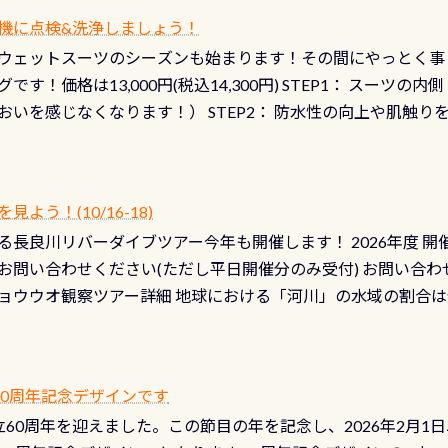
機に点検&洗浄しましょう！
ウェットスーツのシーズンも始まります！その間にやっとく事
です！価格は13,000円(税込14,300円) STEP1： スー
おいを感じなくなります！） STEP2： 防水性の向上や肌触
なります！） STEP3： 排気バルブの分解・洗浄のO/H（バ
！） STEP4： ファスナーの潤滑化（ファスナーがスムーズ
） 詳細は
コチラ あと…ドライスーツの点検(オーバーホール
う！(10/16-18)
認冬になり、使い始めてから水漏れする…ってのは避けましょう
長良川リバーダイブツアー今年も開催します！ 2026年度 開催予定
ル排気バルブは、ドライスーツクリーニングの際に行うのです
お問い合わせください(ただし平日開催分のみ受付) お問い合わ
切です BCDで言うと給気ボタンの点検と一緒な訳ですから、
ョウウオ観察ツアー詳細 地球における「河川」の水域の割合は全
て事がないようにしっかり点検しましょう！まだした事がない
は更に限られており、非常に貴重な体験が出来る「長良川」での
バーホールここはドライスーツクリーニング時に、分解洗浄し
 長良川ダイビングの魅力を存分までお伝え出来る、国内でも
う ●その他の箇所・防水ファスナーの劣化がないか・ブーツ
オサンショウウオ観察講習」も合わせて開催している希少なツ
 など… 価格は と、各所これだけかかります※給気バルブのみの
 60周年記念デザインです
月の間で開催しております 長良川ってどんな川？ 長良川は日本
目の「水漏れ検査代」が5,500円掛かります そこで下記のキ
は設立60周年を迎えました。この節目の年を記念し、2026年2月1
少ない、または無い川のこと）で岐阜県の郡上市に始まり、美濃
、ドライスーツの点検・オーバーホールを出して頂いた方は、上記の