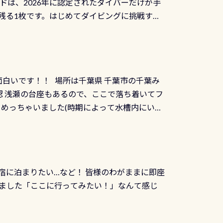
ドは、2026年に認定されたダイバーだけが手
選ばれた清流です川にしては珍しく、水深が深い
出しましょう！そし
続きを読む
残る1枚です。はじめてダイビングに挑戦する
トリーエキジットは正に大自然の中でのダイビ
0周年の年にダイビングの一歩を進めた”という
、流れる速さはゆっくりの場所もあれば、速い
：2026年2月1日以降に新規発行される
みや岩陰に入ると嘘のように流れが無くなる所
 期間：2026年2月1日〜2026年12月最
れの速さから、渦になっている箇所もあれば
TECなど特別プログラムの専用カードが発行されるもの
す 透明度の良い川を数百メートルドリフトす
面白いです！！ 場所は千葉県 千葉市の千葉み
インカードを申し込みの方は対象外となりま
良川ダイビング最大の見どころがこの特別天然
 浅瀬の台座もあるので、ここで落ち着いてフ
ザインとなります ダイビングは、始めた「年」も
両生類です個体数が少なくかなり貴重な生物で
メめっちゃいました(時期によって水槽内にいる
」は、あとから振り返ると大切な思い出になり
他には「
続きを読む
ちゃん！ダイバー慣れしていて、逃げません
せんか。あなたの最初の1枚、あるいは次の1枚
こんな感じで撮りました(笑) レストランから
DIデジタルくじ PADIコースを修了してCカ
幅4m水温も23℃～25℃をキープ真冬でもお
じにチャレンジできます。講習を終えたあと
撮影も出来ますよ スキンダイビングでも参加
くださいね 毎月60名様、年間720名様に
宿に泊まりたい…など！ 皆様のわがままに即座
っぷり利用出来るので、普通に中性浮力の練習
オリジナル景品が当たることも！ PADIデジタ
ました「ここに行ってみたい！」なんて感じ