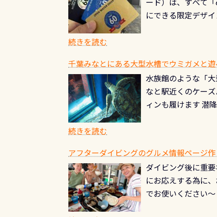
ード）は、すべて「
の「名水100選」
ドライスーツクリー
にできる限定デザイ
ところでは12mほ
人、久しぶりにダイ
ングを実感させてく
記念が、これからの
続きを読む
場所もあります。海
PADI認定カード 
もあり、そう行った
千葉みなとにある大型水槽でウミガメと遊
終営業日までの発行分 
ダウンカレントが発
水族館のような「大
やオリジナルカード
る(流される)のは
なと駅近くのケーズ
す。 ※ 2026年
記念物の「オオサン
ィンも履けます 潜
思い出になる ダイ
すが、ここ長良川で
生態は変わります)
ます。 60周年と
（むしろちょっかい
続きを読む
が、60周年記念デザ
水槽が見える感じに
ードを取得すると、
アフターダイビングのグルメ情報ページ作
楽しみ頂けます 反
も、ワクワクが続く
ダイビング後に重要
できます！ かなり
PADIグッズが当た
にお応えする為に、
にもなりますヨ 料
ルくじに参加する
でお使いください～