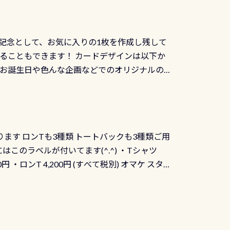
記念として、お気に入りの1枚を作成し残して
ることもできます！ カードデザインは以下か
、お誕生日や色んな企画などでのオリジナルの
出来ません お問い合わせ、お申し込みの受付
） 詳しいページ作りましたのでご覧ください下
ります ロンTも3種類 トートバックも3種類ご用
にはこのラベルが付いてます(^.^) ・Tシャツ
90円 ・ロンT 4,200円 (すべて税別) オマケ スタ
になりますが、欲しい方リクエストください