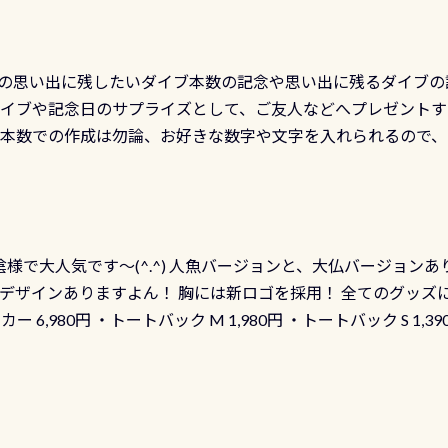
の思い出に残したいダイブ本数の記念や思い出に残るダイブの
ダイブや記念日のサプライズとして、ご友人などへプレゼントす
の本数での作成は勿論、お好きな数字や文字を入れられるので
発行出来ますよ！ ただし、個人でPADIの本部へ直接の申請は
イブセンターのみ 勿論当店でも発行出来ます（他団体の方もOK
様で大人気です～(^.^) 人魚バージョンと、大仏バージョンあ
ーも両デザインありますよん！ 胸には新ロゴを採用！ 全てのグッズ
ーカー 6,980円 ・トートバック M 1,980円 ・トートバック S 1,3
も作ってみました 腰の位置にある人魚が可愛い 着ると働く事
えられます