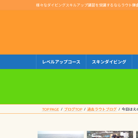
コ
ナ
様々なダイビングスキルアップ講習を受講するならラウト鎌
ン
ビ
テ
ゲ
ン
ー
ツ
シ
へ
ョ
ス
ン
キ
に
レベルアップコース
スキンダイビング
ッ
移
プ
動
TOP PAGE
ブログTOP
過去ラウトブログ
今日はえ