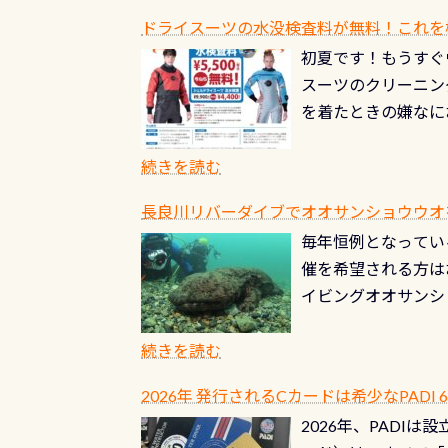
ドライスーツの水没検査料が無料！これを
初夏です！もうすぐ
スーツのクリーニング
を着たときの嫌なに
水没の可能性が低く
ブルがなくなります
続きを読む
とがなくなります！
長良川リバーダイブでオオサンショウウオを見よ
ル(穴)がないか確
毎年恒例となっている
ルブのオーバーホー
催を希望される方は
ーホールも非常に大
イビングオオサンシ
過ぎて急浮上…なん
ングが出来るエリア
リストバルブのオー
年から潜っています
続きを読む
点検しておきましょ
の潜り方講習」「オ
れ、穴あきチェック
2026年 発行されるCカードは希少なPADI
ませ 6月から10
点検をする度に1行
2026年、PADI
る清流（水質汚染の
8/31までの間に