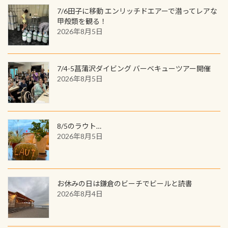
が、ここ長良川ではかなりの確立で
ャンス 受講したPADIダイブセンター
7/6田子に移動 エンリッチドエアーで潜ってレアな
見ることが出来ます特別天然記念物
／リゾートが用意したオリジナル景
甲殻類を観る！
と言えば他には「
続きを読む
2026年8月5日
品が当たることも！ PADIデジタルく
じに参加する
7/4-5菖蒲沢ダイビング バーベキューツアー開催
2026年8月5日
8/5のラウト…
2026年8月5日
お休みの日は鎌倉のビーチでビールと読書
2026年8月4日