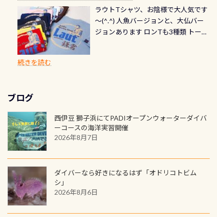
ら選べます！ 記念の本数での作成は
通常デザインとなります ダイビン
る速さはゆっくりの場所もあれば、
ラウトTシャツ、お陰様で大人気です
とも記念撮影も出来ますよ スキンダ
修理や点検をする度に1行目の「水漏
勿論、お好きな数字や文字を入れら
グは、始めた「年」も思い出になる
速い場所もあります。海だとかなりの
～(^.^) 人魚バージョンと、大仏バー
イビングでも参加できます！ かなり
れ検査代」が5,500円掛かります そこ
れるので、お誕生日や色んな企画など
ダイビングを始めるきっかけは人そ
速さに感じられる場所もあります
ジョンあります ロンTも3種類 トート
楽しめます是非ご参加ください！ 写
で下記のキャンペーンを利用してみ
でのオリジナルの記念カードを自由
れぞれ。でも、「いつ始めたか」
が、水中のくぼみや岩陰に入ると嘘
バックも3種類ご用意(^.^) パーカーも
真撮影の練習や、4時間たっぷり利用
てはどうでしょうか？ 8/31までの間
に発行出来ますよ！ ただし、個人で
は、あとから振り返ると大切な思い
のように流れが無くなる所もあり、そ
両デザインありますよん！ 胸には新
出来るので、普通に中性浮力の練習に
に、ドライスーツの点検・オーバー
PADIの本部へ直接の申請は出来ませ
出になります。 60周年という節目の
続きを読む
う行った所を案内して基本的には水
ロゴを採用！ 全てのグッズにはこの
もなりますヨ 料金等、詳しくは 詳細
ホールを出して頂いた方は、上記の
ん お問い合わせ、お申し込みの受付
年に、PADIとともに、あなたの海の
深が浅いので危険ではありません流
ラベルが付いてます(^.^) ・Tシャツ
はこちら
水検査料5,500円がなんと無料になり
窓口は、PADIダイブセンターのみ
物語を始めてみませんか。あなたの
れの速さから、渦になっている箇所
3,980円(税別) ・パーカー 6,980円 ・
ます！ ドライスーツクリーニングだ
勿論当店でも発行出来ます（他団体
最初の1枚、あるいは次の1枚が、60
もあればダウンカレントが発生して
ブログ
トートバック M 1,980円 ・トートバ
けでも出そうと思ってる方は、セッ
の方もOK） 詳しいページ作りました
周年記念デザインになります 今始
いる箇所などもあり、なかなか海では
ック S 1,390円 ・ロンT 4,200円 (すべ
トでこの水検査も出しましょう！そ
のでご覧ください下さい ➡︎ コチラ
めると、60周年ならではの楽しみ
西伊豆 獅子浜にてPADIオープンウォーターダイバ
見られない光景です 透明度の良い川
て税別) オマケ スタッフ用にポロシャ
し
続きを読む
も： PADIデジタルくじ PADIコース
ーコースの海洋実習開催
を数百メートルドリフトする(流され
ツも作ってみました 腰の位置にある
を修了してCカードを取得すると、カ
2026年8月7日
る)のは快感です！ 特別天然記念物
人魚が可愛い 着ると働く事になりま
ードに記載されたダイバーナンバー
「オオサンショウウオ」が見れる 長
すが、欲しい方リクエストください
で参加できるデジタルくじにチャレ
良川ダイビング最大の見どころがこ
(笑) ※カラーは変えられます
ンジできます。講習を終えたあとも、
ダイバーなら好きになるはず「オドリコトビム
の特別天然記念物の「オオサンショ
ワクワクが続く60周年限定企画で
シ」
ウウオ」です 大きなものでは体長1m
2026年8月6日
す。コースを修了されたら、ぜひ参加
を超える世界最大の両生類です個体
してみてくださいね 毎月60名様、年
数が少なくかなり貴重な生物です
間720名様にPADIグッズが当たるチ