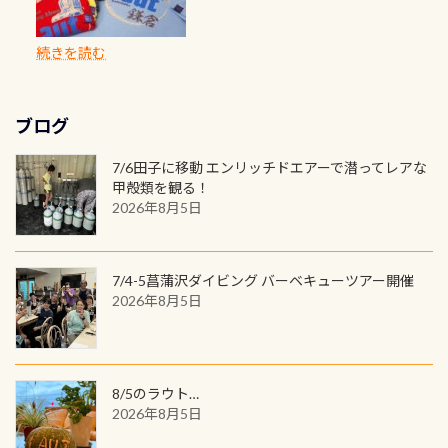
が、水中のくぼみや岩陰に入ると嘘
バックも3種類ご用意(^.^) パーカーも
真撮影の練習や、4時間たっぷり利用
てはどうでしょうか？ 8/31までの間
に発行出来ますよ！ ただし、個人で
は、あとから振り返ると大切な思い
のように流れが無くなる所もあり、そ
両デザインありますよん！ 胸には新
出来るので、普通に中性浮力の練習に
に、ドライスーツの点検・オーバー
PADIの本部へ直接の申請は出来ませ
出になります。 60周年という節目の
続きを読む
う行った所を案内して基本的には水
ロゴを採用！ 全てのグッズにはこの
もなりますヨ 料金等、詳しくは 詳細
ホールを出して頂いた方は、上記の
ん お問い合わせ、お申し込みの受付
年に、PADIとともに、あなたの海の
深が浅いので危険ではありません流
ラベルが付いてます(^.^) ・Tシャツ
はこちら
水検査料5,500円がなんと無料になり
窓口は、PADIダイブセンターのみ
物語を始めてみませんか。あなたの
れの速さから、渦になっている箇所
3,980円(税別) ・パーカー 6,980円 ・
ます！ ドライスーツクリーニングだ
勿論当店でも発行出来ます（他団体
最初の1枚、あるいは次の1枚が、60
もあればダウンカレントが発生して
ブログ
トートバック M 1,980円 ・トートバ
けでも出そうと思ってる方は、セッ
の方もOK） 詳しいページ作りました
周年記念デザインになります 今始
いる箇所などもあり、なかなか海では
ック S 1,390円 ・ロンT 4,200円 (すべ
トでこの水検査も出しましょう！そ
のでご覧ください下さい ➡︎ コチラ
めると、60周年ならではの楽しみ
7/6田子に移動 エンリッチドエアーで潜ってレアな
見られない光景です 透明度の良い川
て税別) オマケ スタッフ用にポロシャ
し
続きを読む
も： PADIデジタルくじ PADIコース
甲殻類を観る！
を数百メートルドリフトする(流され
ツも作ってみました 腰の位置にある
を修了してCカードを取得すると、カ
2026年8月5日
る)のは快感です！ 特別天然記念物
人魚が可愛い 着ると働く事になりま
ードに記載されたダイバーナンバー
「オオサンショウウオ」が見れる 長
すが、欲しい方リクエストください
で参加できるデジタルくじにチャレ
良川ダイビング最大の見どころがこ
(笑) ※カラーは変えられます
ンジできます。講習を終えたあとも、
7/4-5菖蒲沢ダイビング バーベキューツアー開催
の特別天然記念物の「オオサンショ
ワクワクが続く60周年限定企画で
2026年8月5日
ウウオ」です 大きなものでは体長1m
す。コースを修了されたら、ぜひ参加
を超える世界最大の両生類です個体
してみてくださいね 毎月60名様、年
数が少なくかなり貴重な生物です
間720名様にPADIグッズが当たるチ
が、ここ長良川ではかなりの確立で
ャンス 受講したPADIダイブセンター
8/5のラウト…
見ることが出来ます特別天然記念物
／リゾートが用意したオリジナル景
2026年8月5日
と言えば他には「
続きを読む
品が当たることも！ PADIデジタルく