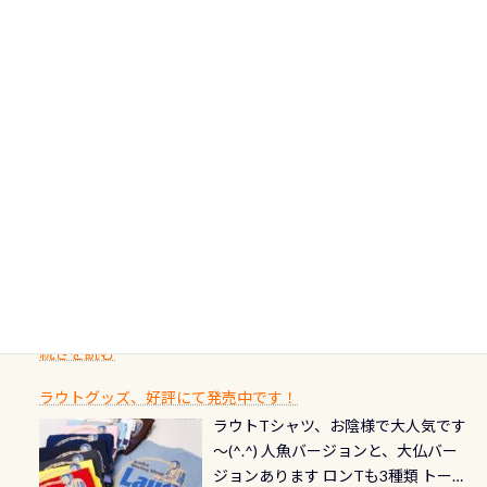
の台座もあるので、ここで落ち着いて
大切です BCDで言うと給気ボタンの
いう記念が、これからのダイビング
アフターダイビングのグルメ情報ページ作りました
で開催しております 長良川ってど
フィンも履けます 潜降ロープも下ろ
点検と一緒な訳ですから、ボタンが
人生に寄り添います。 対象となるカ
ダイビング後に重要な…ランチ三浦・
んな川？ 長良川は日本三大清流(四万
してくれるので安心 お魚結構いま
潮噛みしてドライスーツに空気が入
ードについて 対象：2026年2月1日以
伊豆は海鮮系が美味しい所！ ご飯が
十川、柿田川)の１つに数えられる清
す！ ドチザメめっちゃいました(時期
り過ぎて急浮上…なんて事がないよう
降に新規発行されるPADI認定カード
美味しい宿に泊まりたい…など！ 皆様
流（水質汚染の少ない、または無い
によって水槽内にいる生態は変わり
にしっかり点検しましょう！まだし
カードの種類：ブルー：通常ゴール
のわがままに即座にお応えする為
川のこと）で岐阜県の郡上市に始ま
ます) 南国系のお魚いっぱいです で
た事がない方はこれを機会に是非や
ド：5スター店ブラック：プロレベル
に、お選びいただけるランチ処のリ
り、美濃を経て伊勢湾に流れます
もやはり人気は・・・ ウミガメちゃ
ってください！！ ●リストバルブの
期間：2026年2月1日〜2026年12月最
続きを読む
ストをエリア別で作り直してみまし
1985年には環境省の「名水100選」
ん！ダイバー慣れしていて、逃げませ
オーバーホールここはドライスーツ
終営業日までの発行分 【注意事項】
た「ここに行ってみたい！」なんて
にまた2001年には「日本の水浴場88
ん（むしろちょっかい出してくる）
クリーニング時に、分解洗浄しませ
PADI記念ダイブカードを発行できます！
※ PADI Freediver、Mermaid、EFR、
感じでお使いください～ ⇩⇩ グルメ
選」に全国で唯一河川で選ばれた清
潜降ロープに身を寄せて休憩中（可
ん意外と使用するこのバルブしっか
ダイバーの皆様自身の思い出に残し
TECなど特別プログラムの専用カー
情報ページはこちら
流です川にしては珍しく、水深が深
愛い！！） こんな感じで撮りまし
りと点検しておきましょう ●その他
たいダイブ本数の記念や思い出に残
ドが発行されるものやオリジナルカ
いところでは12mほどあり十分ダイビ
た(笑) レストランから水槽が見える
の箇所・防水ファスナーの劣化がな
るダイブの記念として、お気に入りの
ード対象のディスティンクティブ・
ングを楽しむことが出来ます 川原か
感じになっていて、食事しながら観賞
いか・ブーツの穴あきチェック・手
1枚を作成し残してみませんか？ 記念
スペシャルティ、AWAREデザインカ
らのエントリーエキジットは正に大
できます！ 水深9m 長さ12m 幅4m
首や首のシール部分の破れ、穴あき
ダイブや記念日のサプライズとして、
ードを申し込みの方は対象外となり
自然の中でのダイビングを実感させ
水温も23℃～25℃をキープ真冬でも
続きを読む
チェック など… 価格は と、各所こ
ご友人などへプレゼントすることも
ます。 ※ 2026年12月の認定でも、
てくれます 川でのダイビングとは
お楽しみ頂けます 反対側の窓からも
れだけかかります※給気バルブのみ
できます！ カードデザインは以下か
2027年1月以降に発行されるカードは
川なので勿論流れていますが、流れ
ラウトグッズ、好評にて発売中です！
見ることが出来るので、付き添いの方
のオーバーホールは5,500円 ただ毎回
ら選べます！ 記念の本数での作成は
通常デザインとなります ダイビン
る速さはゆっくりの場所もあれば、
ラウトTシャツ、お陰様で大人気です
とも記念撮影も出来ますよ スキンダ
修理や点検をする度に1行目の「水漏
勿論、お好きな数字や文字を入れら
グは、始めた「年」も思い出になる
速い場所もあります。海だとかなりの
～(^.^) 人魚バージョンと、大仏バー
イビングでも参加できます！ かなり
れ検査代」が5,500円掛かります そこ
れるので、お誕生日や色んな企画など
ダイビングを始めるきっかけは人そ
速さに感じられる場所もあります
ジョンあります ロンTも3種類 トート
楽しめます是非ご参加ください！ 写
で下記のキャンペーンを利用してみ
でのオリジナルの記念カードを自由
れぞれ。でも、「いつ始めたか」