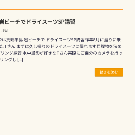
 岩ビーチでドライスーツSP講習
2月9日
/9は真鶴半島 岩ビーチで ドライスーツSP講習昨年8月に潜りに来
たTさん まずは久し振りのドライスーツに慣れます目標物を決め
バリング練習 水中撮影が好きなTさん実際にご自分のカメラを持っ
ングし […]
続きを読む