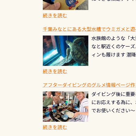
ところでは12mほ
人、久しぶりにダイ
ングを実感させてく
記念が、これからの
続きを読む
場所もあります。海
PADI認定カード 
もあり、そう行った
千葉みなとにある大型水槽でウミガメと遊
終営業日までの発行分 
ダウンカレントが発
水族館のような「大
やオリジナルカード
る(流される)のは
なと駅近くのケーズ
す。 ※ 2026年
記念物の「オオサン
ィンも履けます 潜
思い出になる ダイ
すが、ここ長良川で
生態は変わります)
ます。 60周年と
（むしろちょっかい
続きを読む
が、60周年記念デザ
水槽が見える感じに
ードを取得すると、
アフターダイビングのグルメ情報ページ作
楽しみ頂けます 反
も、ワクワクが続く
ダイビング後に重要
できます！ かなり
PADIグッズが当た
にお応えする為に、
にもなりますヨ 料
ルくじに参加する
でお使いください～
続きを読む