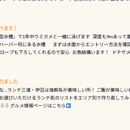
どあり十分ダイビングを楽しむことが出来ます 川原からのエン
ビングを再開する人、次のレベルへステップアップする人。“6
れます 川でのダイビングとは 川なので勿論流れていますが
ダイビング人生に寄り添います。 対象となるカードについて 対象
だとかなりの速さに感じられる場所もありますが、水中のくぼ
カードの種類：ブルー：通常ゴールド：5スター店ブラック：プロレベル
所を案内して基本的には水深が浅いので危険ではありません流
べます！
【注意事項】※ PADI Freediver、Mermaid、EFR、
生している箇所などもあり、なかなか海では見られない光景で
型水槽」で1年中ウミガメと一緒に泳げます 深度も9mあって
対象のディスティンクティブ・スペシャルティ、AWAREデザ
快感です！ 特別天然記念物「オオサンショウウオ」が見れる 長
ハーバー何にある水槽 まずは水面からエントリー方法を確認
12月の認定でも、2027年1月以降に発行されるカードは通常デ
ショウウオ」です 大きなものでは体長1mを超える世界最大の
降ロープも下ろしてくれるので安心 お魚結構います！ ドチザ
ビングを始めるきっかけは人それぞれ。でも、「いつ始めたか
はかなりの確立で見ることが出来ます特別天然記念物と言えば
 南国系のお魚いっぱいです でもやはり人気は・・・ ウミガメ
いう節目の年に、PADIとともに、あなたの海の物語を始めてみま
出してくる） 潜降ロープに身を寄せて休憩中（可愛い！！） 
インになります 今始めると、60周年ならではの楽しみも： PA
なっていて、食事しながら観賞できます！ 水深9m 長さ12m 
カードに記載されたダイバーナンバーで参加できるデジタルく
りました
対側の窓からも見ることが出来るので、付き添いの方とも記念
60周年限定企画です。コースを修了されたら、ぜひ参加してみて
な…ランチ三浦・伊豆は海鮮系が美味しい所！ ご飯が美味しい
楽しめます是非ご参加ください！ 写真撮影の練習や、4時間た
るチャンス 受講したPADIダイブセンター／リゾートが用意した
お選びいただけるランチ処のリストをエリア別で作り直してみ
金等、詳しくは 詳細はこちら
 ⇩⇩ グルメ情報ページはこちら