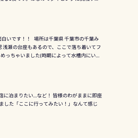
トリーエキジットは正に大自然の中でのダイビ
0周年の年にダイビングの一歩を進めた”という
、流れる速さはゆっくりの場所もあれば、速い
：2026年2月1日以降に新規発行される
みや岩陰に入ると嘘のように流れが無くなる所
 期間：2026年2月1日〜2026年12月最
れの速さから、渦になっている箇所もあれば
TECなど特別プログラムの専用カードが発行されるもの
す 透明度の良い川を数百メートルドリフトす
面白いです！！ 場所は千葉県 千葉市の千葉み
インカードを申し込みの方は対象外となりま
良川ダイビング最大の見どころがこの特別天然
 浅瀬の台座もあるので、ここで落ち着いてフ
ザインとなります ダイビングは、始めた「年」も
両生類です個体数が少なくかなり貴重な生物で
メめっちゃいました(時期によって水槽内にいる
」は、あとから振り返ると大切な思い出になり
他には「
続きを読む
ちゃん！ダイバー慣れしていて、逃げません
せんか。あなたの最初の1枚、あるいは次の1枚
こんな感じで撮りました(笑) レストランから
DIデジタルくじ PADIコースを修了してCカ
幅4m水温も23℃～25℃をキープ真冬でもお
じにチャレンジできます。講習を終えたあと
撮影も出来ますよ スキンダイビングでも参加
くださいね 毎月60名様、年間720名様に
宿に泊まりたい…など！ 皆様のわがままに即座
っぷり利用出来るので、普通に中性浮力の練習
オリジナル景品が当たることも！ PADIデジタ
ました「ここに行ってみたい！」なんて感じ