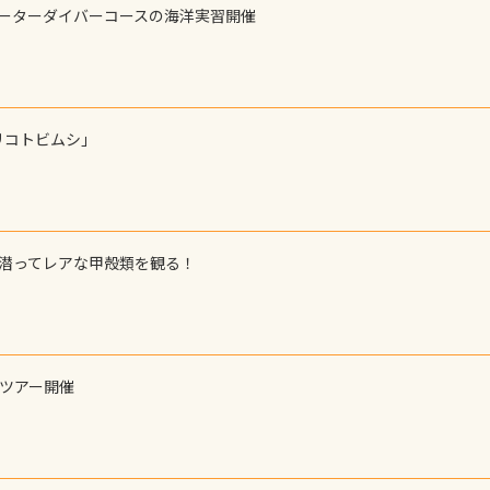
ォーターダイバーコースの海洋実習開催
リコトビムシ」
で潜ってレアな甲殻類を観る！
ーツアー開催