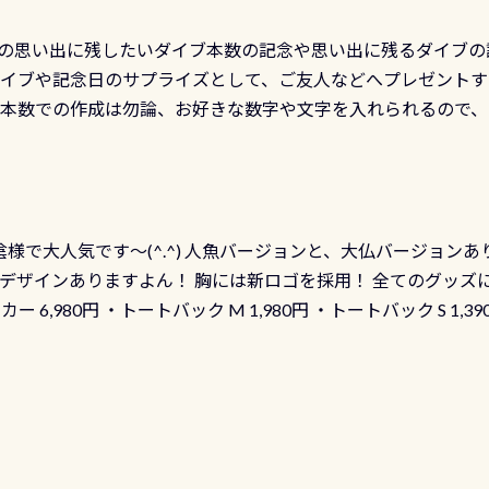
の思い出に残したいダイブ本数の記念や思い出に残るダイブの
ダイブや記念日のサプライズとして、ご友人などへプレゼントす
の本数での作成は勿論、お好きな数字や文字を入れられるので
発行出来ますよ！ ただし、個人でPADIの本部へ直接の申請は
イブセンターのみ 勿論当店でも発行出来ます（他団体の方もOK
様で大人気です～(^.^) 人魚バージョンと、大仏バージョンあ
ーも両デザインありますよん！ 胸には新ロゴを採用！ 全てのグッズ
ーカー 6,980円 ・トートバック M 1,980円 ・トートバック S 1,3
も作ってみました 腰の位置にある人魚が可愛い 着ると働く事
えられます