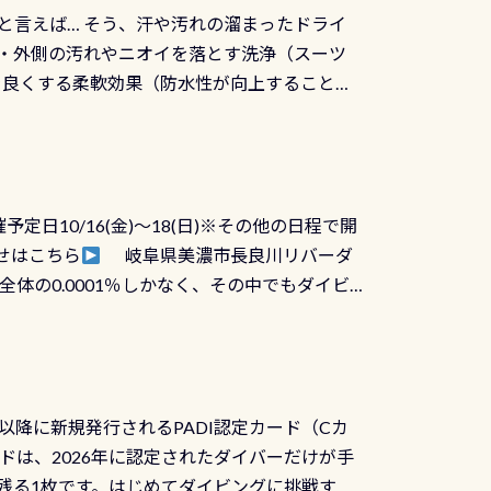
と言えば… そう、汗や汚れの溜まったドライ
ツの内側・外側の汚れやニオイを落とす洗浄（スーツ
りを良くする柔軟効果（防水性が向上することで
ルブが押しっぱなしになったり押せなくなるトラ
に動くので閉めにくかったり閉まらないというこ
)も行っておきましょう 具体的には ●ピンホー
！実際水につけて水検査して調べます ●給気バ
日10/16(金)～18(日)※その他の日程で開
が、空気を送り込む「給気バルブ」のオーバ
せはこちら
岐阜県美濃市長良川リバーダ
ボタンが潮噛みしてドライスーツに空気が入り
体の0.0001％しかなく、その中でもダイビ
方はこれを機会に是非やってください！！ ●
リバーダイビングその長良川に当店は2012
ません意外と使用するこのバルブしっかりと
数少ないショップの1つであり「リバーダイビン
の穴あきチェック・手首や首のシール部分の破
アーをご提供しております是非ご参加下さい
オーバーホールは5,500円 ただ毎回修理や
三大清流(四万十川、柿田川)の１つに数えられ
ャンペーンを利用してみてはどうでしょうか？
日以降に新規発行されるPADI認定カード（Cカ
を経て伊勢湾に流れます1985年には環境省
水検査料5,500円がなんと無料になります！
ドは、2026年に認定されたダイバーだけが手
選ばれた清流です川にしては珍しく、水深が深い
出しましょう！そし
続きを読む
残る1枚です。はじめてダイビングに挑戦する