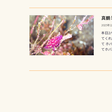
真鶴
2025年
本日2
てくれ
て ホ
てホバリ