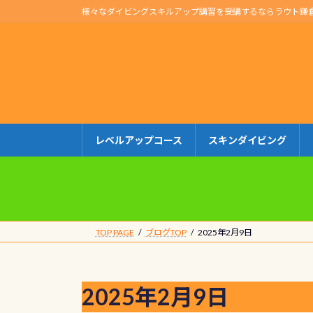
コ
ナ
様々なダイビングスキルアップ講習を受講するならラウト鎌
ン
ビ
テ
ゲ
ン
ー
ツ
シ
へ
ョ
ス
ン
キ
に
レベルアップコース
スキンダイビング
ッ
移
プ
動
TOP PAGE
ブログTOP
2025年2月9日
2025年2月9日