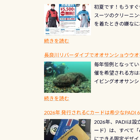
初夏です！もうすぐ
スーツのクリーニング
を着たときの嫌なに
水没の可能性が低く
ブルがなくなります
続きを読む
とがなくなります！
長良川リバーダイブでオオサンショウウオを見よ
ル(穴)がないか確
毎年恒例となっている
ルブのオーバーホー
催を希望される方は
ーホールも非常に大
イビングオオサンシ
過ぎて急浮上…なん
ングが出来るエリア
リストバルブのオー
年から潜っています
続きを読む
点検しておきましょ
の潜り方講習」「オ
れ、穴あきチェック
2026年 発行されるCカードは希少なPADI
ませ 6月から10
点検をする度に1行
2026年、PADI
る清流（水質汚染の
8/31までの間に
ード）は、すべて「
の「名水100選」
ドライスーツクリー
にできる限定デザイ