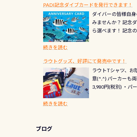
PADI記念ダイブカードを発行できます！
ダイバーの皆様自身
みませんか？ 記念
ら選べます！ 記念
記念カードを自由に
窓口は、PADIダ
続きを読む
さい ➡︎ コチラ
ラウトグッズ、好評にて発売中です！
ラウトTシャツ、お陰
意(^.^) パーカ
3,980円(税別) ・パ
ッフ用にポロシャツ
(笑) ※カラーは変
続きを読む
ブログ