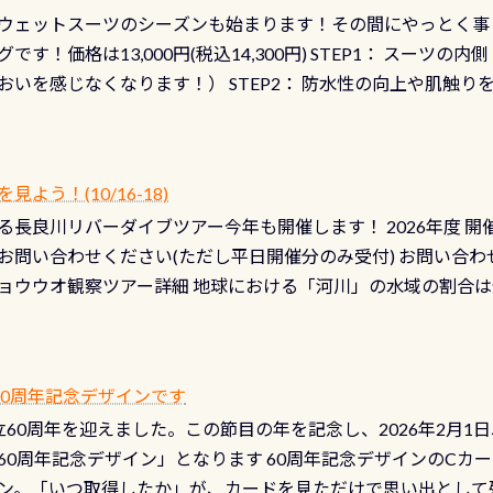
ウェットスーツのシーズンも始まります！その間にやっとく事
です！価格は13,000円(税込14,300円) STEP1： スー
おいを感じなくなります！） STEP2： 防水性の向上や肌触
なります！） STEP3： 排気バルブの分解・洗浄のO/H（バ
！） STEP4： ファスナーの潤滑化（ファスナーがスムーズ
） 詳細は
コチラ あと…ドライスーツの点検(オーバーホール
う！(10/16-18)
認冬になり、使い始めてから水漏れする…ってのは避けましょう
長良川リバーダイブツアー今年も開催します！ 2026年度 開催予定
ル排気バルブは、ドライスーツクリーニングの際に行うのです
お問い合わせください(ただし平日開催分のみ受付) お問い合わ
切です BCDで言うと給気ボタンの点検と一緒な訳ですから、
ョウウオ観察ツアー詳細 地球における「河川」の水域の割合は全
て事がないようにしっかり点検しましょう！まだした事がない
は更に限られており、非常に貴重な体験が出来る「長良川」での
バーホールここはドライスーツクリーニング時に、分解洗浄し
 長良川ダイビングの魅力を存分までお伝え出来る、国内でも
う ●その他の箇所・防水ファスナーの劣化がないか・ブーツ
オサンショウウオ観察講習」も合わせて開催している希少なツ
 など… 価格は と、各所これだけかかります※給気バルブのみの
 60周年記念デザインです
月の間で開催しております 長良川ってどんな川？ 長良川は日本
目の「水漏れ検査代」が5,500円掛かります そこで下記のキ
は設立60周年を迎えました。この節目の年を記念し、2026年2月1
少ない、または無い川のこと）で岐阜県の郡上市に始まり、美濃
、ドライスーツの点検・オーバーホールを出して頂いた方は、上記の
60周年記念デザイン」となります 60周年記念デザインのCカー
にまた2001年には「日本の水浴場88選」に全国で唯一河川で
ニングだけでも出そうと思ってる方は、セットでこの水検査も
ン。「いつ取得したか」が、カードを見ただけで思い出として