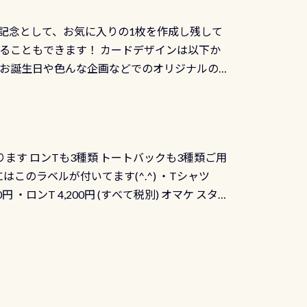
記念として、お気に入りの1枚を作成し残して
ることもできます！ カードデザインは以下か
、お誕生日や色んな企画などでのオリジナルの
出来ません お問い合わせ、お申し込みの受付
） 詳しいページ作りましたのでご覧ください下
ります ロンTも3種類 トートバックも3種類ご用
にはこのラベルが付いてます(^.^) ・Tシャツ
90円 ・ロンT 4,200円 (すべて税別) オマケ スタ
になりますが、欲しい方リクエストください