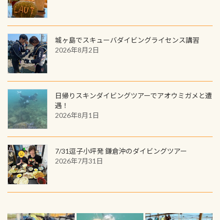
城ヶ島でスキューバダイビングライセンス講習
2026年8月2日
日帰りスキンダイビングツアーでアオウミガメと遭
遇！
2026年8月1日
7/31逗子小坪発 鎌倉沖のダイビングツアー
2026年7月31日