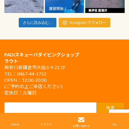
Instagram でフォロー
さらに読み込む...
PADIスキューバダイビングショップ
ラウト
神奈川県鎌倉市大船3-9-22 2F
TEL：0467-44-1752
OPEN：12:00-20:00
(ご予約の上ご来店ください)
定休日：火曜日
検
索:
Copyright © PADIスキューバダイビングショップ ラウト鎌倉 All Rights Reserved.
HOME
アクセス
TEL
お問い合わせ