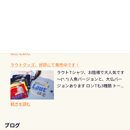
期間：2026年2月1日〜2026年12月最
続きを読む
ストをエリア別で作り直してみまし
1985年には環境省の「名水100選」
ん！ダイバー慣れしていて、逃げませ
オーバーホールここはドライスーツ
終営業日までの発行分 【注意事項】
た「ここに行ってみたい！」なんて
にまた2001年には「日本の水浴場88
ん（むしろちょっかい出してくる）
クリーニング時に、分解洗浄しませ
PADI記念ダイブカードを発行できます！
※ PADI Freediver、Mermaid、EFR、
感じでお使いください～ ⇩⇩ グルメ
選」に全国で唯一河川で選ばれた清
潜降ロープに身を寄せて休憩中（可
ん意外と使用するこのバルブしっか
ダイバーの皆様自身の思い出に残し
TECなど特別プログラムの専用カー
情報ページはこちら
流です川にしては珍しく、水深が深
愛い！！） こんな感じで撮りまし
りと点検しておきましょう ●その他
たいダイブ本数の記念や思い出に残
ドが発行されるものやオリジナルカ
いところでは12mほどあり十分ダイビ
た(笑) レストランから水槽が見える
の箇所・防水ファスナーの劣化がな
るダイブの記念として、お気に入りの
ード対象のディスティンクティブ・
ングを楽しむことが出来ます 川原か
感じになっていて、食事しながら観賞
いか・ブーツの穴あきチェック・手
1枚を作成し残してみませんか？ 記念
スペシャルティ、AWAREデザインカ
らのエントリーエキジットは正に大
できます！ 水深9m 長さ12m 幅4m
首や首のシール部分の破れ、穴あき
ダイブや記念日のサプライズとして、
ードを申し込みの方は対象外となり
自然の中でのダイビングを実感させ
水温も23℃～25℃をキープ真冬でも
続きを読む
チェック など… 価格は と、各所こ
ご友人などへプレゼントすることも
ます。 ※ 2026年12月の認定でも、
てくれます 川でのダイビングとは
お楽しみ頂けます 反対側の窓からも
れだけかかります※給気バルブのみ
できます！ カードデザインは以下か
2027年1月以降に発行されるカードは
川なので勿論流れていますが、流れ
ラウトグッズ、好評にて発売中です！
見ることが出来るので、付き添いの方
のオーバーホールは5,500円 ただ毎回
ら選べます！ 記念の本数での作成は
通常デザインとなります ダイビン
る速さはゆっくりの場所もあれば、
ラウトTシャツ、お陰様で大人気です
とも記念撮影も出来ますよ スキンダ
修理や点検をする度に1行目の「水漏
勿論、お好きな数字や文字を入れら
グは、始めた「年」も思い出になる
速い場所もあります。海だとかなりの
～(^.^) 人魚バージョンと、大仏バー
イビングでも参加できます！ かなり
れ検査代」が5,500円掛かります そこ
れるので、お誕生日や色んな企画など
ダイビングを始めるきっかけは人そ
速さに感じられる場所もあります
ジョンあります ロンTも3種類 トート
楽しめます是非ご参加ください！ 写
で下記のキャンペーンを利用してみ
でのオリジナルの記念カードを自由
れぞれ。でも、「いつ始めたか」
が、水中のくぼみや岩陰に入ると嘘
バックも3種類ご用意(^.^) パーカーも
真撮影の練習や、4時間たっぷり利用
てはどうでしょうか？ 8/31までの間
に発行出来ますよ！ ただし、個人で
は、あとから振り返ると大切な思い
のように流れが無くなる所もあり、そ
両デザインありますよん！ 胸には新
出来るので、普通に中性浮力の練習に
に、ドライスーツの点検・オーバー
PADIの本部へ直接の申請は出来ませ
出になります。 60周年という節目の
続きを読む
う行った所を案内して基本的には水
ロゴを採用！ 全てのグッズにはこの
もなりますヨ 料金等、詳しくは 詳細
ホールを出して頂いた方は、上記の
ん お問い合わせ、お申し込みの受付
年に、PADIとともに、あなたの海の
深が浅いので危険ではありません流
ラベルが付いてます(^.^) ・Tシャツ
はこちら
水検査料5,500円がなんと無料になり
窓口は、PADIダイブセンターのみ
物語を始めてみませんか。あなたの
れの速さから、渦になっている箇所
3,980円(税別) ・パーカー 6,980円 ・
ます！ ドライスーツクリーニングだ
勿論当店でも発行出来ます（他団体
最初の1枚、あるいは次の1枚が、60
もあればダウンカレントが発生して
ブログ
トートバック M 1,980円 ・トートバ
けでも出そうと思ってる方は、セッ
の方もOK） 詳しいページ作りました
周年記念デザインになります 今始