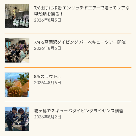
いる箇所などもあり、なかなか海では
ック S 1,390円 ・ロンT 4,200円 (すべ
トでこの水検査も出しましょう！そ
のでご覧ください下さい ➡︎ コチラ
めると、60周年ならではの楽しみ
7/6田子に移動 エンリッチドエアーで潜ってレアな
見られない光景です 透明度の良い川
て税別) オマケ スタッフ用にポロシャ
し
続きを読む
も： PADIデジタルくじ PADIコース
甲殻類を観る！
を数百メートルドリフトする(流され
ツも作ってみました 腰の位置にある
を修了してCカードを取得すると、カ
2026年8月5日
る)のは快感です！ 特別天然記念物
人魚が可愛い 着ると働く事になりま
ードに記載されたダイバーナンバー
「オオサンショウウオ」が見れる 長
すが、欲しい方リクエストください
で参加できるデジタルくじにチャレ
良川ダイビング最大の見どころがこ
(笑) ※カラーは変えられます
ンジできます。講習を終えたあとも、
7/4-5菖蒲沢ダイビング バーベキューツアー開催
の特別天然記念物の「オオサンショ
ワクワクが続く60周年限定企画で
2026年8月5日
ウウオ」です 大きなものでは体長1m
す。コースを修了されたら、ぜひ参加
を超える世界最大の両生類です個体
してみてくださいね 毎月60名様、年
数が少なくかなり貴重な生物です
間720名様にPADIグッズが当たるチ
が、ここ長良川ではかなりの確立で
ャンス 受講したPADIダイブセンター
8/5のラウト…
見ることが出来ます特別天然記念物
／リゾートが用意したオリジナル景
2026年8月5日
と言えば他には「
続きを読む
品が当たることも！ PADIデジタルく
じに参加する
城ヶ島でスキューバダイビングライセンス講習
2026年8月2日