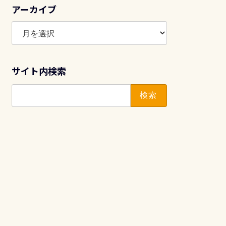
アーカイブ
ア
ー
カ
イ
サイト内検索
ブ
検
索: