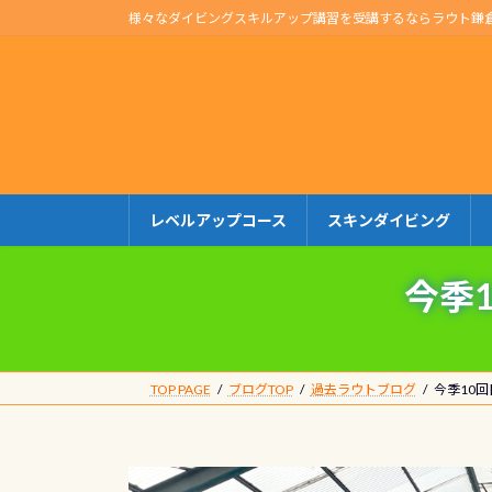
コ
ナ
様々なダイビングスキルアップ講習を受講するならラウト鎌
ン
ビ
テ
ゲ
ン
ー
ツ
シ
へ
ョ
ス
ン
キ
に
レベルアップコース
スキンダイビング
ッ
移
プ
動
今季
TOP PAGE
ブログTOP
過去ラウトブログ
今季10