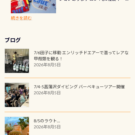
でのオリジナルの記念カードを自由
れぞれ。でも、「いつ始めたか」
が、水中のくぼみや岩陰に入ると嘘
バックも3種類ご用意(^.^) パーカーも
真撮影の練習や、4時間たっぷり利用
てはどうでしょうか？ 8/31までの間
に発行出来ますよ！ ただし、個人で
は、あとから振り返ると大切な思い
のように流れが無くなる所もあり、そ
両デザインありますよん！ 胸には新
出来るので、普通に中性浮力の練習に
に、ドライスーツの点検・オーバー
PADIの本部へ直接の申請は出来ませ
出になります。 60周年という節目の
続きを読む
う行った所を案内して基本的には水
ロゴを採用！ 全てのグッズにはこの
もなりますヨ 料金等、詳しくは 詳細
ホールを出して頂いた方は、上記の
ん お問い合わせ、お申し込みの受付
年に、PADIとともに、あなたの海の
深が浅いので危険ではありません流
ラベルが付いてます(^.^) ・Tシャツ
はこちら
水検査料5,500円がなんと無料になり
窓口は、PADIダイブセンターのみ
物語を始めてみませんか。あなたの
れの速さから、渦になっている箇所
3,980円(税別) ・パーカー 6,980円 ・
ます！ ドライスーツクリーニングだ
勿論当店でも発行出来ます（他団体
最初の1枚、あるいは次の1枚が、60
もあればダウンカレントが発生して
ブログ
トートバック M 1,980円 ・トートバ
けでも出そうと思ってる方は、セッ
の方もOK） 詳しいページ作りました
周年記念デザインになります 今始
いる箇所などもあり、なかなか海では
ック S 1,390円 ・ロンT 4,200円 (すべ
トでこの水検査も出しましょう！そ
のでご覧ください下さい ➡︎ コチラ
めると、60周年ならではの楽しみ
7/6田子に移動 エンリッチドエアーで潜ってレアな
見られない光景です 透明度の良い川
て税別) オマケ スタッフ用にポロシャ
し
続きを読む
も： PADIデジタルくじ PADIコース
甲殻類を観る！
を数百メートルドリフトする(流され
ツも作ってみました 腰の位置にある
を修了してCカードを取得すると、カ
2026年8月5日
る)のは快感です！ 特別天然記念物
人魚が可愛い 着ると働く事になりま
ードに記載されたダイバーナンバー
「オオサンショウウオ」が見れる 長
すが、欲しい方リクエストください
で参加できるデジタルくじにチャレ
良川ダイビング最大の見どころがこ
(笑) ※カラーは変えられます
ンジできます。講習を終えたあとも、
7/4-5菖蒲沢ダイビング バーベキューツアー開催
の特別天然記念物の「オオサンショ
ワクワクが続く60周年限定企画で
2026年8月5日
ウウオ」です 大きなものでは体長1m
す。コースを修了されたら、ぜひ参加
を超える世界最大の両生類です個体
してみてくださいね 毎月60名様、年
数が少なくかなり貴重な生物です
間720名様にPADIグッズが当たるチ
が、ここ長良川ではかなりの確立で
ャンス 受講したPADIダイブセンター
8/5のラウト…
見ることが出来ます特別天然記念物
／リゾートが用意したオリジナル景
2026年8月5日
と言えば他には「
続きを読む
品が当たることも！ PADIデジタルく