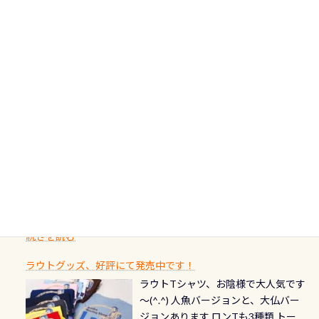
非ご参加下さいませ 6月から10月の間
の台座もあるので、ここで落ち着いて
大切です BCDで言うと給気ボタンの
いう記念が、これからのダイビング
アフターダイビングのグルメ情報ページ作りました
で開催しております 長良川ってど
フィンも履けます 潜降ロープも下ろ
点検と一緒な訳ですから、ボタンが
人生に寄り添います。 対象となるカ
ダイビング後に重要な…ランチ三浦・
んな川？ 長良川は日本三大清流(四万
してくれるので安心 お魚結構いま
潮噛みしてドライスーツに空気が入
ードについて 対象：2026年2月1日以
伊豆は海鮮系が美味しい所！ ご飯が
十川、柿田川)の１つに数えられる清
す！ ドチザメめっちゃいました(時期
り過ぎて急浮上…なんて事がないよう
降に新規発行されるPADI認定カード
美味しい宿に泊まりたい…など！ 皆様
流（水質汚染の少ない、または無い
によって水槽内にいる生態は変わり
にしっかり点検しましょう！まだし
カードの種類：ブルー：通常ゴール
のわがままに即座にお応えする為
川のこと）で岐阜県の郡上市に始ま
ます) 南国系のお魚いっぱいです で
た事がない方はこれを機会に是非や
ド：5スター店ブラック：プロレベル
に、お選びいただけるランチ処のリ
り、美濃を経て伊勢湾に流れます
もやはり人気は・・・ ウミガメちゃ
ってください！！ ●リストバルブの
期間：2026年2月1日〜2026年12月最
続きを読む
ストをエリア別で作り直してみまし
1985年には環境省の「名水100選」
ん！ダイバー慣れしていて、逃げませ
オーバーホールここはドライスーツ
終営業日までの発行分 【注意事項】
た「ここに行ってみたい！」なんて
にまた2001年には「日本の水浴場88
ん（むしろちょっかい出してくる）
クリーニング時に、分解洗浄しませ
PADI記念ダイブカードを発行できます！
※ PADI Freediver、Mermaid、EFR、
感じでお使いください～ ⇩⇩ グルメ
選」に全国で唯一河川で選ばれた清
潜降ロープに身を寄せて休憩中（可
ん意外と使用するこのバルブしっか
ダイバーの皆様自身の思い出に残し
TECなど特別プログラムの専用カー
情報ページはこちら
流です川にしては珍しく、水深が深
愛い！！） こんな感じで撮りまし
りと点検しておきましょう ●その他
たいダイブ本数の記念や思い出に残
ドが発行されるものやオリジナルカ
いところでは12mほどあり十分ダイビ
た(笑) レストランから水槽が見える
の箇所・防水ファスナーの劣化がな
るダイブの記念として、お気に入りの
ード対象のディスティンクティブ・
ングを楽しむことが出来ます 川原か
感じになっていて、食事しながら観賞
いか・ブーツの穴あきチェック・手
1枚を作成し残してみませんか？ 記念
スペシャルティ、AWAREデザインカ
らのエントリーエキジットは正に大
できます！ 水深9m 長さ12m 幅4m
首や首のシール部分の破れ、穴あき
ダイブや記念日のサプライズとして、
ードを申し込みの方は対象外となり
自然の中でのダイビングを実感させ
水温も23℃～25℃をキープ真冬でも
続きを読む
チェック など… 価格は と、各所こ
ご友人などへプレゼントすることも
ます。 ※ 2026年12月の認定でも、
てくれます 川でのダイビングとは
お楽しみ頂けます 反対側の窓からも
れだけかかります※給気バルブのみ
できます！ カードデザインは以下か
2027年1月以降に発行されるカードは
川なので勿論流れていますが、流れ
ラウトグッズ、好評にて発売中です！
見ることが出来るので、付き添いの方
のオーバーホールは5,500円 ただ毎回
ら選べます！ 記念の本数での作成は
通常デザインとなります ダイビン
る速さはゆっくりの場所もあれば、
ラウトTシャツ、お陰様で大人気です
とも記念撮影も出来ますよ スキンダ
修理や点検をする度に1行目の「水漏
勿論、お好きな数字や文字を入れら
グは、始めた「年」も思い出になる
速い場所もあります。海だとかなりの
～(^.^) 人魚バージョンと、大仏バー
イビングでも参加できます！ かなり
れ検査代」が5,500円掛かります そこ
れるので、お誕生日や色んな企画など
ダイビングを始めるきっかけは人そ
速さに感じられる場所もあります
ジョンあります ロンTも3種類 トート
楽しめます是非ご参加ください！ 写
で下記のキャンペーンを利用してみ