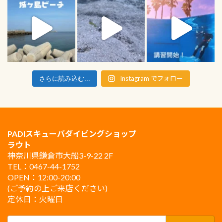
Instagram でフォロー
さらに読み込む...
PADIスキューバダイビングショップ
ラウト
神奈川県鎌倉市大船3-9-22 2F
TEL：0467-44-1752
OPEN：12:00-20:00
(ご予約の上ご来店ください)
定休日：火曜日
検