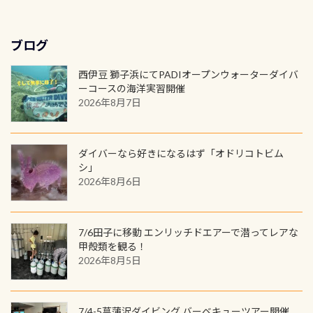
ん お問い合わせ、お申し込みの受付
年に、PADIとともに、あなたの海の
深が浅いので危険ではありません流
ラベルが付いてます(^.^) ・Tシャツ
はこちら
水検査料5,500円がなんと無料になり
窓口は、PADIダイブセンターのみ
物語を始めてみませんか。あなたの
れの速さから、渦になっている箇所
3,980円(税別) ・パーカー 6,980円 ・
ます！ ドライスーツクリーニングだ
勿論当店でも発行出来ます（他団体
最初の1枚、あるいは次の1枚が、60
もあればダウンカレントが発生して
ブログ
トートバック M 1,980円 ・トートバ
けでも出そうと思ってる方は、セッ
の方もOK） 詳しいページ作りました
周年記念デザインになります 今始
いる箇所などもあり、なかなか海では
ック S 1,390円 ・ロンT 4,200円 (すべ
トでこの水検査も出しましょう！そ
のでご覧ください下さい ➡︎ コチラ
めると、60周年ならではの楽しみ
西伊豆 獅子浜にてPADIオープンウォーターダイバ
見られない光景です 透明度の良い川
て税別) オマケ スタッフ用にポロシャ
し
続きを読む
も： PADIデジタルくじ PADIコース
ーコースの海洋実習開催
を数百メートルドリフトする(流され
ツも作ってみました 腰の位置にある
を修了してCカードを取得すると、カ
2026年8月7日
る)のは快感です！ 特別天然記念物
人魚が可愛い 着ると働く事になりま
ードに記載されたダイバーナンバー
「オオサンショウウオ」が見れる 長
すが、欲しい方リクエストください
で参加できるデジタルくじにチャレ
良川ダイビング最大の見どころがこ
(笑) ※カラーは変えられます
ンジできます。講習を終えたあとも、
ダイバーなら好きになるはず「オドリコトビム
の特別天然記念物の「オオサンショ
ワクワクが続く60周年限定企画で
シ」
ウウオ」です 大きなものでは体長1m
2026年8月6日
す。コースを修了されたら、ぜひ参加
を超える世界最大の両生類です個体
してみてくださいね 毎月60名様、年
数が少なくかなり貴重な生物です
間720名様にPADIグッズが当たるチ
が、ここ長良川ではかなりの確立で
ャンス 受講したPADIダイブセンター
7/6田子に移動 エンリッチドエアーで潜ってレアな
見ることが出来ます特別天然記念物
／リゾートが用意したオリジナル景
甲殻類を観る！
と言えば他には「
続きを読む
2026年8月5日
品が当たることも！ PADIデジタルく
じに参加する
7/4-5菖蒲沢ダイビング バーベキューツアー開催