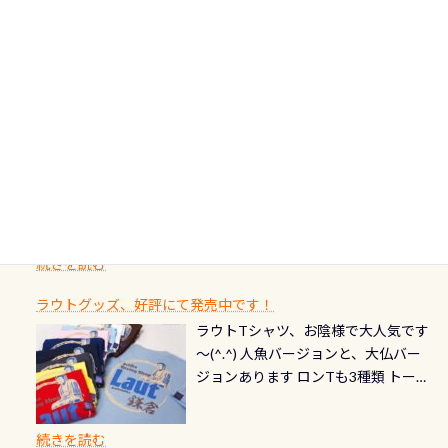
伊豆は海鮮系が美味しい所！ ご飯が
十川、柿田川)の１つに数えられる清
す！ ドチザメめっちゃいました(時期
り過ぎて急浮上…なんて事がないよう
降に新規発行されるPADI認定カード
美味しい宿に泊まりたい…など！ 皆様
流（水質汚染の少ない、または無い
によって水槽内にいる生態は変わり
にしっかり点検しましょう！まだし
カードの種類：ブルー：通常ゴール
のわがままに即座にお応えする為
川のこと）で岐阜県の郡上市に始ま
ます) 南国系のお魚いっぱいです で
た事がない方はこれを機会に是非や
ド：5スター店ブラック：プロレベル
に、お選びいただけるランチ処のリ
り、美濃を経て伊勢湾に流れます
もやはり人気は・・・ ウミガメちゃ
ってください！！ ●リストバルブの
期間：2026年2月1日〜2026年12月最
続きを読む
ストをエリア別で作り直してみまし
1985年には環境省の「名水100選」
ん！ダイバー慣れしていて、逃げませ
オーバーホールここはドライスーツ
終営業日までの発行分 【注意事項】
た「ここに行ってみたい！」なんて
にまた2001年には「日本の水浴場88
ん（むしろちょっかい出してくる）
クリーニング時に、分解洗浄しませ
PADI記念ダイブカードを発行できます！
※ PADI Freediver、Mermaid、EFR、
感じでお使いください～ ⇩⇩ グルメ
選」に全国で唯一河川で選ばれた清
潜降ロープに身を寄せて休憩中（可
ん意外と使用するこのバルブしっか
ダイバーの皆様自身の思い出に残し
TECなど特別プログラムの専用カー
情報ページはこちら
流です川にしては珍しく、水深が深
愛い！！） こんな感じで撮りまし
りと点検しておきましょう ●その他
たいダイブ本数の記念や思い出に残
ドが発行されるものやオリジナルカ
いところでは12mほどあり十分ダイビ
た(笑) レストランから水槽が見える
の箇所・防水ファスナーの劣化がな
るダイブの記念として、お気に入りの
ード対象のディスティンクティブ・
ングを楽しむことが出来ます 川原か
感じになっていて、食事しながら観賞
いか・ブーツの穴あきチェック・手
1枚を作成し残してみませんか？ 記念
スペシャルティ、AWAREデザインカ
らのエントリーエキジットは正に大
できます！ 水深9m 長さ12m 幅4m
首や首のシール部分の破れ、穴あき
ダイブや記念日のサプライズとして、
ードを申し込みの方は対象外となり
自然の中でのダイビングを実感させ
水温も23℃～25℃をキープ真冬でも
続きを読む
チェック など… 価格は と、各所こ
ご友人などへプレゼントすることも
ます。 ※ 2026年12月の認定でも、
てくれます 川でのダイビングとは
お楽しみ頂けます 反対側の窓からも
れだけかかります※給気バルブのみ
できます！ カードデザインは以下か
2027年1月以降に発行されるカードは
川なので勿論流れていますが、流れ
ラウトグッズ、好評にて発売中です！
見ることが出来るので、付き添いの方
のオーバーホールは5,500円 ただ毎回
ら選べます！ 記念の本数での作成は
通常デザインとなります ダイビン
る速さはゆっくりの場所もあれば、
ラウトTシャツ、お陰様で大人気です
とも記念撮影も出来ますよ スキンダ
修理や点検をする度に1行目の「水漏
勿論、お好きな数字や文字を入れら
グは、始めた「年」も思い出になる
速い場所もあります。海だとかなりの
～(^.^) 人魚バージョンと、大仏バー
イビングでも参加できます！ かなり
れ検査代」が5,500円掛かります そこ
れるので、お誕生日や色んな企画など
ダイビングを始めるきっかけは人そ
速さに感じられる場所もあります
ジョンあります ロンTも3種類 トート
楽しめます是非ご参加ください！ 写
で下記のキャンペーンを利用してみ
でのオリジナルの記念カードを自由
れぞれ。でも、「いつ始めたか」
が、水中のくぼみや岩陰に入ると嘘
バックも3種類ご用意(^.^) パーカーも
真撮影の練習や、4時間たっぷり利用
てはどうでしょうか？ 8/31までの間
に発行出来ますよ！ ただし、個人で
は、あとから振り返ると大切な思い
のように流れが無くなる所もあり、そ
両デザインありますよん！ 胸には新
出来るので、普通に中性浮力の練習に
に、ドライスーツの点検・オーバー
PADIの本部へ直接の申請は出来ませ
出になります。 60周年という節目の
続きを読む
う行った所を案内して基本的には水
ロゴを採用！ 全てのグッズにはこの
もなりますヨ 料金等、詳しくは 詳細
ホールを出して頂いた方は、上記の