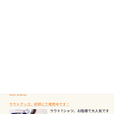
うのですが、空気を送り込む「給気
ルへステップアップする人。“60周年
少なツアーをご提供しております是
続きを読む
水面からエントリー方法を確認 浅瀬
バルブ」のオーバーホールも非常に
の年にダイビングの一歩を進めた”と
非ご参加下さいませ 6月から10月の間
の台座もあるので、ここで落ち着いて
大切です BCDで言うと給気ボタンの
いう記念が、これからのダイビング
アフターダイビングのグルメ情報ページ作りました
で開催しております 長良川ってど
フィンも履けます 潜降ロープも下ろ
点検と一緒な訳ですから、ボタンが
人生に寄り添います。 対象となるカ
ダイビング後に重要な…ランチ三浦・
んな川？ 長良川は日本三大清流(四万
してくれるので安心 お魚結構いま
潮噛みしてドライスーツに空気が入
ードについて 対象：2026年2月1日以
伊豆は海鮮系が美味しい所！ ご飯が
十川、柿田川)の１つに数えられる清
す！ ドチザメめっちゃいました(時期
り過ぎて急浮上…なんて事がないよう
降に新規発行されるPADI認定カード
美味しい宿に泊まりたい…など！ 皆様
流（水質汚染の少ない、または無い
によって水槽内にいる生態は変わり
にしっかり点検しましょう！まだし
カードの種類：ブルー：通常ゴール
のわがままに即座にお応えする為
川のこと）で岐阜県の郡上市に始ま
ます) 南国系のお魚いっぱいです で
た事がない方はこれを機会に是非や
ド：5スター店ブラック：プロレベル
に、お選びいただけるランチ処のリ
り、美濃を経て伊勢湾に流れます
もやはり人気は・・・ ウミガメちゃ
ってください！！ ●リストバルブの
期間：2026年2月1日〜2026年12月最
続きを読む
ストをエリア別で作り直してみまし
1985年には環境省の「名水100選」
ん！ダイバー慣れしていて、逃げませ
オーバーホールここはドライスーツ
終営業日までの発行分 【注意事項】
た「ここに行ってみたい！」なんて
にまた2001年には「日本の水浴場88
ん（むしろちょっかい出してくる）
クリーニング時に、分解洗浄しませ
PADI記念ダイブカードを発行できます！
※ PADI Freediver、Mermaid、EFR、
感じでお使いください～ ⇩⇩ グルメ
選」に全国で唯一河川で選ばれた清
潜降ロープに身を寄せて休憩中（可
ん意外と使用するこのバルブしっか
ダイバーの皆様自身の思い出に残し
TECなど特別プログラムの専用カー
情報ページはこちら
流です川にしては珍しく、水深が深
愛い！！） こんな感じで撮りまし
りと点検しておきましょう ●その他
たいダイブ本数の記念や思い出に残
ドが発行されるものやオリジナルカ
いところでは12mほどあり十分ダイビ
た(笑) レストランから水槽が見える
の箇所・防水ファスナーの劣化がな
るダイブの記念として、お気に入りの
ード対象のディスティンクティブ・
ングを楽しむことが出来ます 川原か
感じになっていて、食事しながら観賞
いか・ブーツの穴あきチェック・手
1枚を作成し残してみませんか？ 記念
スペシャルティ、AWAREデザインカ
らのエントリーエキジットは正に大
できます！ 水深9m 長さ12m 幅4m
首や首のシール部分の破れ、穴あき
ダイブや記念日のサプライズとして、
ードを申し込みの方は対象外となり
自然の中でのダイビングを実感させ
水温も23℃～25℃をキープ真冬でも
続きを読む
チェック など… 価格は と、各所こ
ご友人などへプレゼントすることも
ます。 ※ 2026年12月の認定でも、
てくれます 川でのダイビングとは
お楽しみ頂けます 反対側の窓からも
れだけかかります※給気バルブのみ
できます！ カードデザインは以下か
2027年1月以降に発行されるカードは
川なので勿論流れていますが、流れ
ラウトグッズ、好評にて発売中です！
見ることが出来るので、付き添いの方
のオーバーホールは5,500円 ただ毎回
ら選べます！ 記念の本数での作成は
通常デザインとなります ダイビン
る速さはゆっくりの場所もあれば、
ラウトTシャツ、お陰様で大人気です
とも記念撮影も出来ますよ スキンダ
修理や点検をする度に1行目の「水漏
勿論、お好きな数字や文字を入れら
グは、始めた「年」も思い出になる