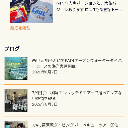
速い場所もあります。海だとかなりの
～(^.^) 人魚バージョンと、大仏バー
イビングでも参加できます！ かなり
れ検査代」が5,500円掛かります そこ
れるので、お誕生日や色んな企画など
ダイビングを始めるきっかけは人そ
速さに感じられる場所もあります
ジョンあります ロンTも3種類 トート
楽しめます是非ご参加ください！ 写
で下記のキャンペーンを利用してみ
でのオリジナルの記念カードを自由
れぞれ。でも、「いつ始めたか」
が、水中のくぼみや岩陰に入ると嘘
バックも3種類ご用意(^.^) パーカーも
真撮影の練習や、4時間たっぷり利用
てはどうでしょうか？ 8/31までの間
に発行出来ますよ！ ただし、個人で
は、あとから振り返ると大切な思い
のように流れが無くなる所もあり、そ
両デザインありますよん！ 胸には新
出来るので、普通に中性浮力の練習に
に、ドライスーツの点検・オーバー
PADIの本部へ直接の申請は出来ませ
出になります。 60周年という節目の
続きを読む
う行った所を案内して基本的には水
ロゴを採用！ 全てのグッズにはこの
もなりますヨ 料金等、詳しくは 詳細
ホールを出して頂いた方は、上記の
ん お問い合わせ、お申し込みの受付
年に、PADIとともに、あなたの海の
深が浅いので危険ではありません流
ラベルが付いてます(^.^) ・Tシャツ
はこちら
水検査料5,500円がなんと無料になり
窓口は、PADIダイブセンターのみ
物語を始めてみませんか。あなたの
れの速さから、渦になっている箇所
3,980円(税別) ・パーカー 6,980円 ・
ます！ ドライスーツクリーニングだ
勿論当店でも発行出来ます（他団体
最初の1枚、あるいは次の1枚が、60
もあればダウンカレントが発生して
ブログ
トートバック M 1,980円 ・トートバ
けでも出そうと思ってる方は、セッ
の方もOK） 詳しいページ作りました
周年記念デザインになります 今始
いる箇所などもあり、なかなか海では
ック S 1,390円 ・ロンT 4,200円 (すべ
トでこの水検査も出しましょう！そ
のでご覧ください下さい ➡︎ コチラ
めると、60周年ならではの楽しみ
西伊豆 獅子浜にてPADIオープンウォーターダイバ
見られない光景です 透明度の良い川
て税別) オマケ スタッフ用にポロシャ
し
続きを読む
も： PADIデジタルくじ PADIコース
ーコースの海洋実習開催
を数百メートルドリフトする(流され
ツも作ってみました 腰の位置にある
を修了してCカードを取得すると、カ
2026年8月7日
る)のは快感です！ 特別天然記念物
人魚が可愛い 着ると働く事になりま
ードに記載されたダイバーナンバー
「オオサンショウウオ」が見れる 長
すが、欲しい方リクエストください
で参加できるデジタルくじにチャレ
良川ダイビング最大の見どころがこ
(笑) ※カラーは変えられます
ンジできます。講習を終えたあとも、
7/6田子に移動 エンリッチドエアーで潜ってレアな
の特別天然記念物の「オオサンショ
ワクワクが続く60周年限定企画で
甲殻類を観る！
ウウオ」です 大きなものでは体長1m
2026年8月5日
す。コースを修了されたら、ぜひ参加
を超える世界最大の両生類です個体
してみてくださいね 毎月60名様、年
数が少なくかなり貴重な生物です
間720名様にPADIグッズが当たるチ
が、ここ長良川ではかなりの確立で
ャンス 受講したPADIダイブセンター
7/4-5菖蒲沢ダイビング バーベキューツアー開催
見ることが出来ます特別天然記念物