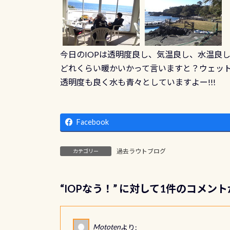
今日のIOPは透明度良し、気温良し、水温良し
どれくらい暖かいかって言いますと？ウェットで
透明度も良く水も青々としていますよー!!!
Facebook
過去ラウトブログ
カテゴリー
“
IOPなう！
” に対して1件のコメン
Mototen
より: