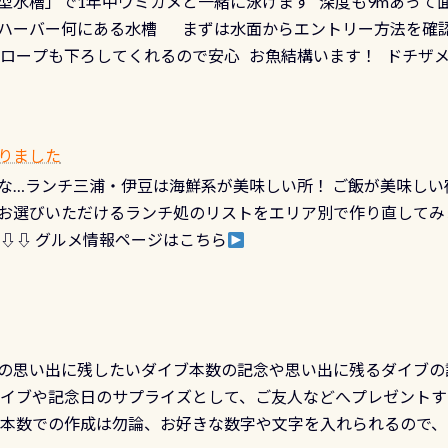
型水槽」で1年中ウミガメと一緒に泳げます 深度も9mあって
対象のディスティンクティブ・スペシャルティ、AWAREデザ
快感です！ 特別天然記念物「オオサンショウウオ」が見れる 長
ハーバー何にある水槽 まずは水面からエントリー方法を確認
12月の認定でも、2027年1月以降に発行されるカードは通常デ
ショウウオ」です 大きなものでは体長1mを超える世界最大の
降ロープも下ろしてくれるので安心 お魚結構います！ ドチザ
ビングを始めるきっかけは人それぞれ。でも、「いつ始めたか
はかなりの確立で見ることが出来ます特別天然記念物と言えば
 南国系のお魚いっぱいです でもやはり人気は・・・ ウミガメ
いう節目の年に、PADIとともに、あなたの海の物語を始めてみま
出してくる） 潜降ロープに身を寄せて休憩中（可愛い！！） 
インになります 今始めると、60周年ならではの楽しみも： PA
なっていて、食事しながら観賞できます！ 水深9m 長さ12m 
カードに記載されたダイバーナンバーで参加できるデジタルく
りました
対側の窓からも見ることが出来るので、付き添いの方とも記念
60周年限定企画です。コースを修了されたら、ぜひ参加してみて
な…ランチ三浦・伊豆は海鮮系が美味しい所！ ご飯が美味しい
楽しめます是非ご参加ください！ 写真撮影の練習や、4時間た
るチャンス 受講したPADIダイブセンター／リゾートが用意した
お選びいただけるランチ処のリストをエリア別で作り直してみ
金等、詳しくは 詳細はこちら
 ⇩⇩ グルメ情報ページはこちら
の思い出に残したいダイブ本数の記念や思い出に残るダイブの
ダイブや記念日のサプライズとして、ご友人などへプレゼントす
の本数での作成は勿論、お好きな数字や文字を入れられるので