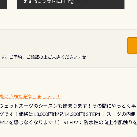
えぇっ…ラウトに(°□°;)
2011年12月18日
ます。ご予約、ご確認の上ご来店くださいませ
機に点検&洗浄しましょう！
ウェットスーツのシーズンも始まります！その間にやっとく事
です！価格は13,000円(税込14,300円) STEP1： スー
おいを感じなくなります！） STEP2： 防水性の向上や肌触
なります！） STEP3： 排気バルブの分解・洗浄のO/H（バ