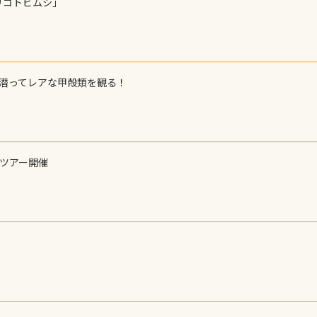
リコトビムシ」
で潜ってレアな甲殻類を観る！
ーツアー開催