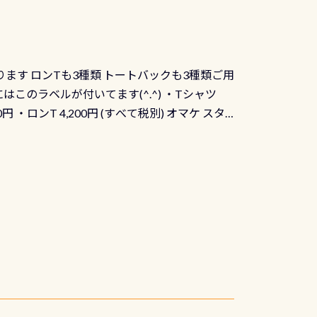
出来ません お問い合わせ、お申し込みの受付
） 詳しいページ作りましたのでご覧ください下
ります ロンTも3種類 トートバックも3種類ご用
にはこのラベルが付いてます(^.^) ・Tシャツ
90円 ・ロンT 4,200円 (すべて税別) オマケ スタ
になりますが、欲しい方リクエストください