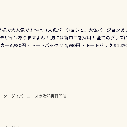
発行出来ますよ！ ただし、個人でPADIの本部へ直接の申請は
イブセンターのみ 勿論当店でも発行出来ます（他団体の方もOK
様で大人気です～(^.^) 人魚バージョンと、大仏バージョンあ
ーも両デザインありますよん！ 胸には新ロゴを採用！ 全てのグッズ
ーカー 6,980円 ・トートバック M 1,980円 ・トートバック S 1,3
も作ってみました 腰の位置にある人魚が可愛い 着ると働く事
えられます
ォーターダイバーコースの海洋実習開催