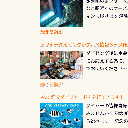
水族館のような「大
やオリジナルカード
る(流される)のは
なと駅近くのケーズ
す。 ※ 2026年
記念物の「オオサン
ィンも履けます 潜
思い出になる ダイ
すが、ここ長良川で
生態は変わります)
ます。 60周年と
（むしろちょっかい
続きを読む
が、60周年記念デザ
水槽が見える感じに
ードを取得すると、
アフターダイビングのグルメ情報ページ作
楽しみ頂けます 反
も、ワクワクが続く
ダイビング後に重要
できます！ かなり
PADIグッズが当た
にお応えする為に、
にもなりますヨ 料
ルくじに参加する
でお使いください～
続きを読む
PADI記念ダイブカードを発行できます！
ダイバーの皆様自身
みませんか？ 記念
ら選べます！ 記念