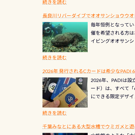
ブルがなくなります
続きを読む
とがなくなります！
長良川リバーダイブでオオサンショウウオを見よ
ル(穴)がないか確
毎年恒例となっている
ルブのオーバーホー
催を希望される方は
ーホールも非常に大
イビングオオサンシ
過ぎて急浮上…なん
ングが出来るエリア
リストバルブのオー
年から潜っています
続きを読む
点検しておきましょ
の潜り方講習」「オ
れ、穴あきチェック
2026年 発行されるCカードは希少なPADI
ませ 6月から10
点検をする度に1行
2026年、PADI
る清流（水質汚染の
8/31までの間に
ード）は、すべて「
の「名水100選」
ドライスーツクリー
にできる限定デザイ
ところでは12mほ
人、久しぶりにダイ
ングを実感させてく
記念が、これからの
続きを読む
場所もあります。海
PADI認定カード 
もあり、そう行った
千葉みなとにある大型水槽でウミガメと遊
終営業日までの発行分 
ダウンカレントが発