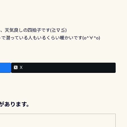
、天気良しの四拍子です(≧∇≦)
潜っている人もいるくらい暖かいです(o^∀^o)
X
トがあります。