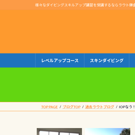
コ
ナ
様々なダイビングスキルアップ講習を受講するならラウト鎌
ン
ビ
テ
ゲ
ン
ー
ツ
シ
へ
ョ
ス
ン
キ
に
レベルアップコース
スキンダイビング
ッ
移
プ
動
TOP PAGE
ブログTOP
過去ラウトブログ
IOPなう