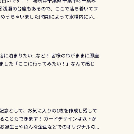
面白いです！！ 場所は千葉県 千葉市の千葉み
インカードを申し込みの方は対象外となりま
良川ダイビング最大の見どころがこの特別天然
 浅瀬の台座もあるので、ここで落ち着いてフ
ザインとなります ダイビングは、始めた「年」も
両生類です個体数が少なくかなり貴重な生物で
メめっちゃいました(時期によって水槽内にいる
」は、あとから振り返ると大切な思い出になり
他には「
続きを読む
ちゃん！ダイバー慣れしていて、逃げません
せんか。あなたの最初の1枚、あるいは次の1枚
こんな感じで撮りました(笑) レストランから
DIデジタルくじ PADIコースを修了してCカ
幅4m水温も23℃～25℃をキープ真冬でもお
じにチャレンジできます。講習を終えたあと
撮影も出来ますよ スキンダイビングでも参加
くださいね 毎月60名様、年間720名様に
宿に泊まりたい…など！ 皆様のわがままに即座
っぷり利用出来るので、普通に中性浮力の練習
オリジナル景品が当たることも！ PADIデジタ
ました「ここに行ってみたい！」なんて感じ
記念として、お気に入りの1枚を作成し残して
ることもできます！ カードデザインは以下か
、お誕生日や色んな企画などでのオリジナルの