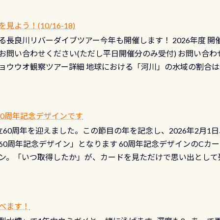
！） STEP4： ファスナーの潤滑化（ファスナーがスムーズ
） 詳細は
コチラ あと…ドライスーツの点検(オーバーホール
う！(10/16-18)
認冬になり、使い始めてから水漏れする…ってのは避けましょう
長良川リバーダイブツアー今年も開催します！ 2026年度 開催予定
ル排気バルブは、ドライスーツクリーニングの際に行うのです
お問い合わせください(ただし平日開催分のみ受付) お問い合わ
切です BCDで言うと給気ボタンの点検と一緒な訳ですから、
ョウウオ観察ツアー詳細 地球における「河川」の水域の割合は全
て事がないようにしっかり点検しましょう！まだした事がない
は更に限られており、非常に貴重な体験が出来る「長良川」での
バーホールここはドライスーツクリーニング時に、分解洗浄し
 長良川ダイビングの魅力を存分までお伝え出来る、国内でも
う ●その他の箇所・防水ファスナーの劣化がないか・ブーツ
オサンショウウオ観察講習」も合わせて開催している希少なツ
 など… 価格は と、各所これだけかかります※給気バルブのみの
 60周年記念デザインです
月の間で開催しております 長良川ってどんな川？ 長良川は日本
目の「水漏れ検査代」が5,500円掛かります そこで下記のキ
は設立60周年を迎えました。この節目の年を記念し、2026年2月1
少ない、または無い川のこと）で岐阜県の郡上市に始まり、美濃
、ドライスーツの点検・オーバーホールを出して頂いた方は、上記の
60周年記念デザイン」となります 60周年記念デザインのCカー
にまた2001年には「日本の水浴場88選」に全国で唯一河川で
ニングだけでも出そうと思ってる方は、セットでこの水検査も
ン。「いつ取得したか」が、カードを見ただけで思い出として
どあり十分ダイビングを楽しむことが出来ます 川原からのエン
ビングを再開する人、次のレベルへステップアップする人。“6
れます 川でのダイビングとは 川なので勿論流れていますが
ダイビング人生に寄り添います。 対象となるカードについて 対象
だとかなりの速さに感じられる場所もありますが、水中のくぼ
カードの種類：ブルー：通常ゴールド：5スター店ブラック：プロレベル
所を案内して基本的には水深が浅いので危険ではありません流
べます！
【注意事項】※ PADI Freediver、Mermaid、EFR、
生している箇所などもあり、なかなか海では見られない光景で