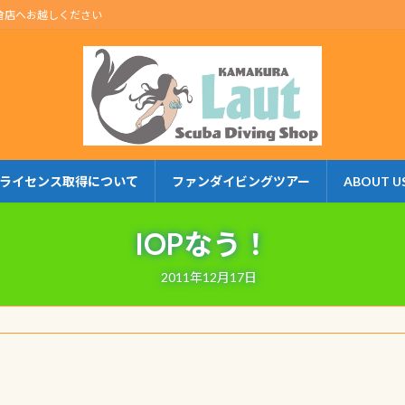
倉店へお越しください
ライセンス取得について
ファンダイビングツアー
ABOUT U
IOPなう！
2011年12月17日
！