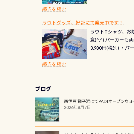
記念カードを自由に
窓口は、PADIダ
続きを読む
さい ➡︎ コチラ
ラウトグッズ、好評にて発売中です！
ラウトTシャツ、お陰
意(^.^) パーカ
3,980円(税別) ・パ
ッフ用にポロシャツ
(笑) ※カラーは変
続きを読む
ブログ
西伊豆 獅子浜にてPADIオープンウ
2026年8月7日