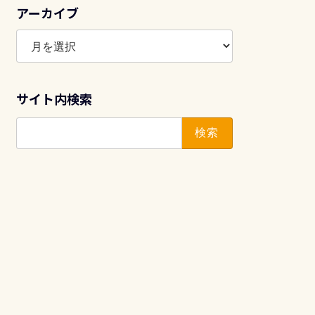
アーカイブ
ア
ー
カ
イ
サイト内検索
ブ
検
索: