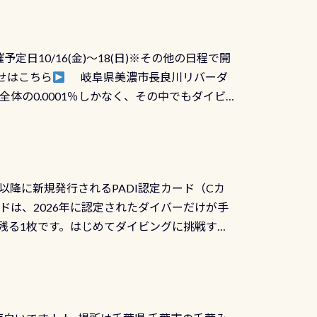
に動くので閉めにくかったり閉まらないというこ
)も行っておきましょう 具体的には ●ピンホー
！実際水につけて水検査して調べます ●給気バ
日10/16(金)～18(日)※その他の日程で開
が、空気を送り込む「給気バルブ」のオーバ
せはこちら
岐阜県美濃市長良川リバーダ
ボタンが潮噛みしてドライスーツに空気が入り
体の0.0001％しかなく、その中でもダイビ
方はこれを機会に是非やってください！！ ●
リバーダイビングその長良川に当店は2012
ません意外と使用するこのバルブしっかりと
数少ないショップの1つであり「リバーダイビン
の穴あきチェック・手首や首のシール部分の破
アーをご提供しております是非ご参加下さい
オーバーホールは5,500円 ただ毎回修理や
三大清流(四万十川、柿田川)の１つに数えられ
ャンペーンを利用してみてはどうでしょうか？
日以降に新規発行されるPADI認定カード（Cカ
を経て伊勢湾に流れます1985年には環境省
水検査料5,500円がなんと無料になります！
ドは、2026年に認定されたダイバーだけが手
選ばれた清流です川にしては珍しく、水深が深い
出しましょう！そし
続きを読む
残る1枚です。はじめてダイビングに挑戦する
トリーエキジットは正に大自然の中でのダイビ
0周年の年にダイビングの一歩を進めた”という
、流れる速さはゆっくりの場所もあれば、速い
：2026年2月1日以降に新規発行される
みや岩陰に入ると嘘のように流れが無くなる所
 期間：2026年2月1日〜2026年12月最
れの速さから、渦になっている箇所もあれば
TECなど特別プログラムの専用カードが発行されるもの
す 透明度の良い川を数百メートルドリフトす