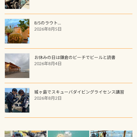
8/5のラウト…
2026年8月5日
お休みの日は鎌倉のビーチでビールと読書
2026年8月4日
城ヶ島でスキューバダイビングライセンス講習
2026年8月2日