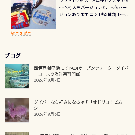
ラウトTシャツ、お陰様で大人気です
とも記念撮影も出来ますよ スキンダ
修理や点検をする度に1行目の「水漏
勿論、お好きな数字や文字を入れら
グは、始めた「年」も思い出になる
速い場所もあります。海だとかなりの
～(^.^) 人魚バージョンと、大仏バー
イビングでも参加できます！ かなり
れ検査代」が5,500円掛かります そこ
れるので、お誕生日や色んな企画など
ダイビングを始めるきっかけは人そ
速さに感じられる場所もあります
ジョンあります ロンTも3種類 トート
楽しめます是非ご参加ください！ 写
で下記のキャンペーンを利用してみ
でのオリジナルの記念カードを自由
れぞれ。でも、「いつ始めたか」
が、水中のくぼみや岩陰に入ると嘘
バックも3種類ご用意(^.^) パーカーも
真撮影の練習や、4時間たっぷり利用
てはどうでしょうか？ 8/31までの間
に発行出来ますよ！ ただし、個人で
は、あとから振り返ると大切な思い
のように流れが無くなる所もあり、そ
両デザインありますよん！ 胸には新
出来るので、普通に中性浮力の練習に
に、ドライスーツの点検・オーバー
PADIの本部へ直接の申請は出来ませ
出になります。 60周年という節目の
続きを読む
う行った所を案内して基本的には水
ロゴを採用！ 全てのグッズにはこの
もなりますヨ 料金等、詳しくは 詳細
ホールを出して頂いた方は、上記の
ん お問い合わせ、お申し込みの受付
年に、PADIとともに、あなたの海の
深が浅いので危険ではありません流
ラベルが付いてます(^.^) ・Tシャツ
はこちら
水検査料5,500円がなんと無料になり
窓口は、PADIダイブセンターのみ
物語を始めてみませんか。あなたの
れの速さから、渦になっている箇所
3,980円(税別) ・パーカー 6,980円 ・
ます！ ドライスーツクリーニングだ
勿論当店でも発行出来ます（他団体
最初の1枚、あるいは次の1枚が、60
もあればダウンカレントが発生して
ブログ
トートバック M 1,980円 ・トートバ
けでも出そうと思ってる方は、セッ
の方もOK） 詳しいページ作りました
周年記念デザインになります 今始
いる箇所などもあり、なかなか海では
ック S 1,390円 ・ロンT 4,200円 (すべ
トでこの水検査も出しましょう！そ
のでご覧ください下さい ➡︎ コチラ
めると、60周年ならではの楽しみ
西伊豆 獅子浜にてPADIオープンウォーターダイバ
見られない光景です 透明度の良い川
て税別) オマケ スタッフ用にポロシャ
し
続きを読む
も： PADIデジタルくじ PADIコース
ーコースの海洋実習開催
を数百メートルドリフトする(流され
ツも作ってみました 腰の位置にある
を修了してCカードを取得すると、カ
2026年8月7日
る)のは快感です！ 特別天然記念物
人魚が可愛い 着ると働く事になりま
ードに記載されたダイバーナンバー
「オオサンショウウオ」が見れる 長
すが、欲しい方リクエストください
で参加できるデジタルくじにチャレ
良川ダイビング最大の見どころがこ
(笑) ※カラーは変えられます
ンジできます。講習を終えたあとも、
ダイバーなら好きになるはず「オドリコトビム
の特別天然記念物の「オオサンショ
ワクワクが続く60周年限定企画で
シ」
ウウオ」です 大きなものでは体長1m
2026年8月6日
す。コースを修了されたら、ぜひ参加
を超える世界最大の両生類です個体
してみてくださいね 毎月60名様、年
数が少なくかなり貴重な生物です
間720名様にPADIグッズが当たるチ
が、ここ長良川ではかなりの確立で
ャンス 受講したPADIダイブセンター