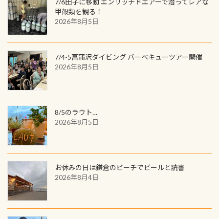
7/6田子に移動 エンリッチドエアーで潜ってレアな
見ることが出来ます特別天然記念物
／リゾートが用意したオリジナル景
甲殻類を観る！
と言えば他には「
続きを読む
2026年8月5日
品が当たることも！ PADIデジタルく
じに参加する
7/4-5菖蒲沢ダイビング バーベキューツアー開催
2026年8月5日
8/5のラウト…
2026年8月5日
お休みの日は鎌倉のビーチでビールと読書
2026年8月4日