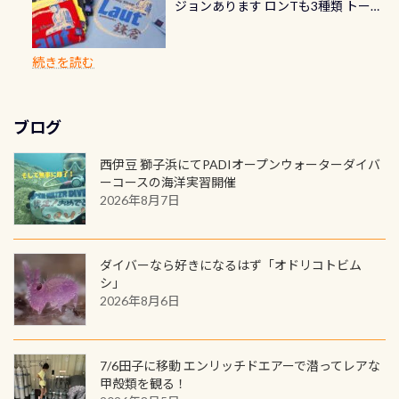
速さに感じられる場所もあります
ジョンあります ロンTも3種類 トート
楽しめます是非ご参加ください！ 写
で下記のキャンペーンを利用してみ
でのオリジナルの記念カードを自由
れぞれ。でも、「いつ始めたか」
が、水中のくぼみや岩陰に入ると嘘
バックも3種類ご用意(^.^) パーカーも
真撮影の練習や、4時間たっぷり利用
てはどうでしょうか？ 8/31までの間
に発行出来ますよ！ ただし、個人で
は、あとから振り返ると大切な思い
のように流れが無くなる所もあり、そ
両デザインありますよん！ 胸には新
出来るので、普通に中性浮力の練習に
に、ドライスーツの点検・オーバー
PADIの本部へ直接の申請は出来ませ
出になります。 60周年という節目の
続きを読む
う行った所を案内して基本的には水
ロゴを採用！ 全てのグッズにはこの
もなりますヨ 料金等、詳しくは 詳細
ホールを出して頂いた方は、上記の
ん お問い合わせ、お申し込みの受付
年に、PADIとともに、あなたの海の
深が浅いので危険ではありません流
ラベルが付いてます(^.^) ・Tシャツ
はこちら
水検査料5,500円がなんと無料になり
窓口は、PADIダイブセンターのみ
物語を始めてみませんか。あなたの
れの速さから、渦になっている箇所
3,980円(税別) ・パーカー 6,980円 ・
ます！ ドライスーツクリーニングだ
勿論当店でも発行出来ます（他団体
最初の1枚、あるいは次の1枚が、60
もあればダウンカレントが発生して
ブログ
トートバック M 1,980円 ・トートバ
けでも出そうと思ってる方は、セッ
の方もOK） 詳しいページ作りました
周年記念デザインになります 今始
いる箇所などもあり、なかなか海では
ック S 1,390円 ・ロンT 4,200円 (すべ
トでこの水検査も出しましょう！そ
のでご覧ください下さい ➡︎ コチラ
めると、60周年ならではの楽しみ
西伊豆 獅子浜にてPADIオープンウォーターダイバ
見られない光景です 透明度の良い川
て税別) オマケ スタッフ用にポロシャ
し
続きを読む
も： PADIデジタルくじ PADIコース
ーコースの海洋実習開催
を数百メートルドリフトする(流され
ツも作ってみました 腰の位置にある
を修了してCカードを取得すると、カ
2026年8月7日
る)のは快感です！ 特別天然記念物
人魚が可愛い 着ると働く事になりま
ードに記載されたダイバーナンバー
「オオサンショウウオ」が見れる 長
すが、欲しい方リクエストください
で参加できるデジタルくじにチャレ
良川ダイビング最大の見どころがこ
(笑) ※カラーは変えられます
ンジできます。講習を終えたあとも、
ダイバーなら好きになるはず「オドリコトビム
の特別天然記念物の「オオサンショ
ワクワクが続く60周年限定企画で
シ」
ウウオ」です 大きなものでは体長1m
2026年8月6日
す。コースを修了されたら、ぜひ参加
を超える世界最大の両生類です個体
してみてくださいね 毎月60名様、年
数が少なくかなり貴重な生物です
間720名様にPADIグッズが当たるチ
が、ここ長良川ではかなりの確立で
ャンス 受講したPADIダイブセンター
7/6田子に移動 エンリッチドエアーで潜ってレアな
見ることが出来ます特別天然記念物
／リゾートが用意したオリジナル景
甲殻類を観る！
と言えば他には「
続きを読む