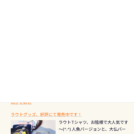
の年にダイビングの一歩を進めた”と
非ご参加下さいませ 6月から10月の間
の台座もあるので、ここで落ち着いて
大切です BCDで言うと給気ボタンの
いう記念が、これからのダイビング
アフターダイビングのグルメ情報ページ作りました
で開催しております 長良川ってど
フィンも履けます 潜降ロープも下ろ
点検と一緒な訳ですから、ボタンが
人生に寄り添います。 対象となるカ
ダイビング後に重要な…ランチ三浦・
んな川？ 長良川は日本三大清流(四万
してくれるので安心 お魚結構いま
潮噛みしてドライスーツに空気が入
ードについて 対象：2026年2月1日以
伊豆は海鮮系が美味しい所！ ご飯が
十川、柿田川)の１つに数えられる清
す！ ドチザメめっちゃいました(時期
り過ぎて急浮上…なんて事がないよう
降に新規発行されるPADI認定カード
美味しい宿に泊まりたい…など！ 皆様
流（水質汚染の少ない、または無い
によって水槽内にいる生態は変わり
にしっかり点検しましょう！まだし
カードの種類：ブルー：通常ゴール
のわがままに即座にお応えする為
川のこと）で岐阜県の郡上市に始ま
ます) 南国系のお魚いっぱいです で
た事がない方はこれを機会に是非や
ド：5スター店ブラック：プロレベル
に、お選びいただけるランチ処のリ
り、美濃を経て伊勢湾に流れます
もやはり人気は・・・ ウミガメちゃ
ってください！！ ●リストバルブの
期間：2026年2月1日〜2026年12月最
続きを読む
ストをエリア別で作り直してみまし
1985年には環境省の「名水100選」
ん！ダイバー慣れしていて、逃げませ
オーバーホールここはドライスーツ
終営業日までの発行分 【注意事項】
た「ここに行ってみたい！」なんて
にまた2001年には「日本の水浴場88
ん（むしろちょっかい出してくる）
クリーニング時に、分解洗浄しませ
PADI記念ダイブカードを発行できます！
※ PADI Freediver、Mermaid、EFR、
感じでお使いください～ ⇩⇩ グルメ
選」に全国で唯一河川で選ばれた清
潜降ロープに身を寄せて休憩中（可
ん意外と使用するこのバルブしっか
ダイバーの皆様自身の思い出に残し
TECなど特別プログラムの専用カー
情報ページはこちら
流です川にしては珍しく、水深が深
愛い！！） こんな感じで撮りまし
りと点検しておきましょう ●その他
たいダイブ本数の記念や思い出に残
ドが発行されるものやオリジナルカ
いところでは12mほどあり十分ダイビ
た(笑) レストランから水槽が見える
の箇所・防水ファスナーの劣化がな
るダイブの記念として、お気に入りの
ード対象のディスティンクティブ・
ングを楽しむことが出来ます 川原か
感じになっていて、食事しながら観賞
いか・ブーツの穴あきチェック・手
1枚を作成し残してみませんか？ 記念
スペシャルティ、AWAREデザインカ
らのエントリーエキジットは正に大
できます！ 水深9m 長さ12m 幅4m
首や首のシール部分の破れ、穴あき
ダイブや記念日のサプライズとして、
ードを申し込みの方は対象外となり
自然の中でのダイビングを実感させ
水温も23℃～25℃をキープ真冬でも
続きを読む
チェック など… 価格は と、各所こ
ご友人などへプレゼントすることも
ます。 ※ 2026年12月の認定でも、
てくれます 川でのダイビングとは
お楽しみ頂けます 反対側の窓からも
れだけかかります※給気バルブのみ
できます！ カードデザインは以下か
2027年1月以降に発行されるカードは
川なので勿論流れていますが、流れ
ラウトグッズ、好評にて発売中です！
見ることが出来るので、付き添いの方
のオーバーホールは5,500円 ただ毎回
ら選べます！ 記念の本数での作成は
通常デザインとなります ダイビン
る速さはゆっくりの場所もあれば、
ラウトTシャツ、お陰様で大人気です
とも記念撮影も出来ますよ スキンダ
修理や点検をする度に1行目の「水漏
勿論、お好きな数字や文字を入れら
グは、始めた「年」も思い出になる
速い場所もあります。海だとかなりの
～(^.^) 人魚バージョンと、大仏バー
イビングでも参加できます！ かなり
れ検査代」が5,500円掛かります そこ
れるので、お誕生日や色んな企画など
ダイビングを始めるきっかけは人そ