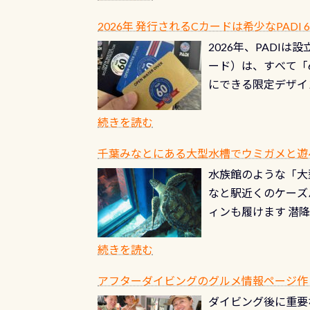
の潜り方講習」「オ
れ、穴あきチェック
2026年 発行されるCカードは希少なPADI
ませ 6月から10
点検をする度に1行
2026年、PADI
る清流（水質汚染の
8/31までの間に
ード）は、すべて「
の「名水100選」
ドライスーツクリー
にできる限定デザイ
ところでは12mほ
人、久しぶりにダイ
ングを実感させてく
記念が、これからの
続きを読む
場所もあります。海
PADI認定カード 
もあり、そう行った
千葉みなとにある大型水槽でウミガメと遊
終営業日までの発行分 
ダウンカレントが発
水族館のような「大
やオリジナルカード
る(流される)のは
なと駅近くのケーズ
す。 ※ 2026年
記念物の「オオサン
ィンも履けます 潜
思い出になる ダイ
すが、ここ長良川で
生態は変わります)
ます。 60周年と
（むしろちょっかい
続きを読む
が、60周年記念デザ
水槽が見える感じに
ードを取得すると、
アフターダイビングのグルメ情報ページ作
楽しみ頂けます 反
も、ワクワクが続く
ダイビング後に重要
できます！ かなり
PADIグッズが当た