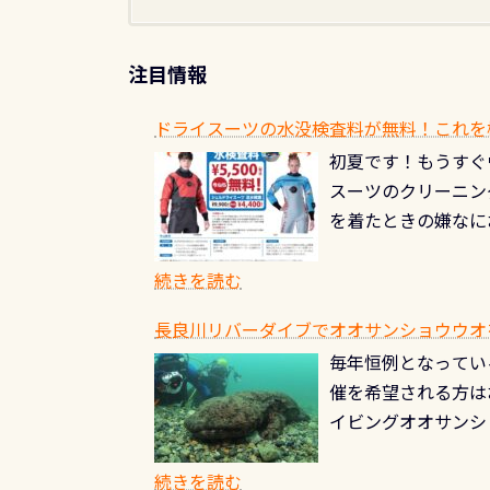
注目情報
ドライスーツの水没検査料が無料！これを
初夏です！もうすぐ
スーツのクリーニング
を着たときの嫌なに
水没の可能性が低く
ブルがなくなります
続きを読む
とがなくなります！
長良川リバーダイブでオオサンショウウオを見よ
ル(穴)がないか確
毎年恒例となっている
ルブのオーバーホー
催を希望される方は
ーホールも非常に大
イビングオオサンシ
過ぎて急浮上…なん
ングが出来るエリア
リストバルブのオー
年から潜っています
続きを読む
点検しておきましょ