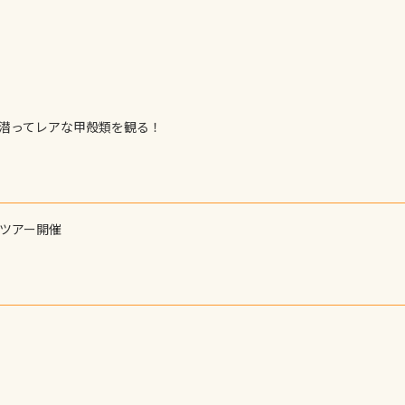
えられます
で潜ってレアな甲殻類を観る！
ーツアー開催