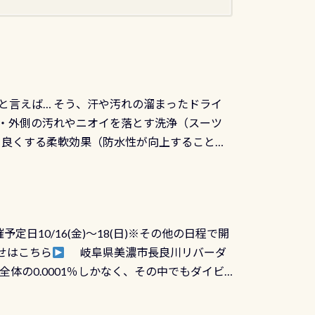
と言えば… そう、汗や汚れの溜まったドライ
ツの内側・外側の汚れやニオイを落とす洗浄（スーツ
りを良くする柔軟効果（防水性が向上することで
ルブが押しっぱなしになったり押せなくなるトラ
に動くので閉めにくかったり閉まらないというこ
)も行っておきましょう 具体的には ●ピンホー
！実際水につけて水検査して調べます ●給気バ
日10/16(金)～18(日)※その他の日程で開
が、空気を送り込む「給気バルブ」のオーバ
せはこちら
岐阜県美濃市長良川リバーダ
ボタンが潮噛みしてドライスーツに空気が入り
体の0.0001％しかなく、その中でもダイビ
方はこれを機会に是非やってください！！ ●
リバーダイビングその長良川に当店は2012
ません意外と使用するこのバルブしっかりと
数少ないショップの1つであり「リバーダイビン
の穴あきチェック・手首や首のシール部分の破