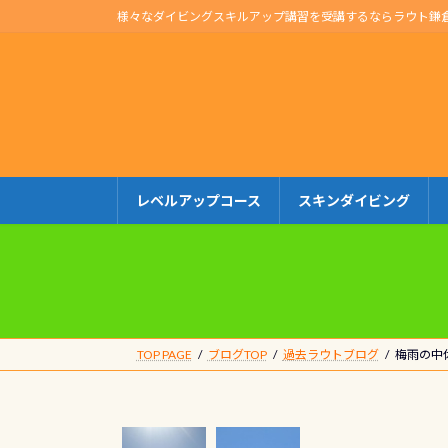
コ
ナ
様々なダイビングスキルアップ講習を受講するならラウト鎌
ン
ビ
テ
ゲ
ン
ー
ツ
シ
へ
ョ
ス
ン
キ
に
レベルアップコース
スキンダイビング
ッ
移
プ
動
TOP PAGE
ブログTOP
過去ラウトブログ
梅雨の中