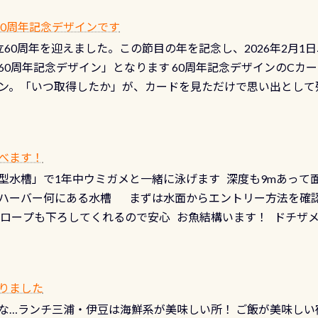
オサンショウウオ観察講習」も合わせて開催している希少なツ
 など… 価格は と、各所これだけかかります※給気バルブのみの
 60周年記念デザインです
月の間で開催しております 長良川ってどんな川？ 長良川は日本
目の「水漏れ検査代」が5,500円掛かります そこで下記のキ
は設立60周年を迎えました。この節目の年を記念し、2026年2月1
少ない、または無い川のこと）で岐阜県の郡上市に始まり、美濃
、ドライスーツの点検・オーバーホールを出して頂いた方は、上記の
60周年記念デザイン」となります 60周年記念デザインのCカー
にまた2001年には「日本の水浴場88選」に全国で唯一河川で
ニングだけでも出そうと思ってる方は、セットでこの水検査も
ン。「いつ取得したか」が、カードを見ただけで思い出として
どあり十分ダイビングを楽しむことが出来ます 川原からのエン
ビングを再開する人、次のレベルへステップアップする人。“6
れます 川でのダイビングとは 川なので勿論流れていますが
ダイビング人生に寄り添います。 対象となるカードについて 対象
だとかなりの速さに感じられる場所もありますが、水中のくぼ
カードの種類：ブルー：通常ゴールド：5スター店ブラック：プロレベル
所を案内して基本的には水深が浅いので危険ではありません流
べます！
【注意事項】※ PADI Freediver、Mermaid、EFR、
生している箇所などもあり、なかなか海では見られない光景で
型水槽」で1年中ウミガメと一緒に泳げます 深度も9mあって
対象のディスティンクティブ・スペシャルティ、AWAREデザ
快感です！ 特別天然記念物「オオサンショウウオ」が見れる 長
ハーバー何にある水槽 まずは水面からエントリー方法を確認
12月の認定でも、2027年1月以降に発行されるカードは通常デ
ショウウオ」です 大きなものでは体長1mを超える世界最大の
降ロープも下ろしてくれるので安心 お魚結構います！ ドチザ
ビングを始めるきっかけは人それぞれ。でも、「いつ始めたか
はかなりの確立で見ることが出来ます特別天然記念物と言えば
 南国系のお魚いっぱいです でもやはり人気は・・・ ウミガメ
いう節目の年に、PADIとともに、あなたの海の物語を始めてみま
出してくる） 潜降ロープに身を寄せて休憩中（可愛い！！） 
インになります 今始めると、60周年ならではの楽しみも： PA
なっていて、食事しながら観賞できます！ 水深9m 長さ12m 
カードに記載されたダイバーナンバーで参加できるデジタルく
りました
対側の窓からも見ることが出来るので、付き添いの方とも記念
60周年限定企画です。コースを修了されたら、ぜひ参加してみて
な…ランチ三浦・伊豆は海鮮系が美味しい所！ ご飯が美味しい
楽しめます是非ご参加ください！ 写真撮影の練習や、4時間た
るチャンス 受講したPADIダイブセンター／リゾートが用意した