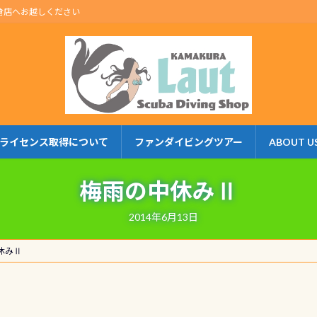
倉店へお越しください
ライセンス取得について
ファンダイビングツアー
ABOUT U
梅雨の中休みⅡ
2014年6月13日
休みⅡ