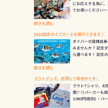
にお応えする為に、
にもなりますヨ 料
ルくじに参加する
でお使いください～
続きを読む
PADI記念ダイブカードを発行できます！
ダイバーの皆様自身
みませんか？ 記念
ら選べます！ 記念
記念カードを自由に
窓口は、PADIダ
続きを読む
さい ➡︎ コチラ
ラウトグッズ、好評にて発売中です！
ラウトTシャツ、お陰
意(^.^) パーカ
3,980円(税別) ・パ
ッフ用にポロシャツ