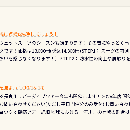
機に点検&洗浄しましょう！
ウェットスーツのシーズンも始まります！その間にやっとく事
です！価格は13,000円(税込14,300円) STEP1： スー
おいを感じなくなります！） STEP2： 防水性の向上や肌触
なります！） STEP3： 排気バルブの分解・洗浄のO/H（バ
！） STEP4： ファスナーの潤滑化（ファスナーがスムーズ
） 詳細は
コチラ あと…ドライスーツの点検(オーバーホール
う！(10/16-18)
認冬になり、使い始めてから水漏れする…ってのは避けましょう
長良川リバーダイブツアー今年も開催します！ 2026年度 開催予定
ル排気バルブは、ドライスーツクリーニングの際に行うのです
お問い合わせください(ただし平日開催分のみ受付) お問い合わ
切です BCDで言うと給気ボタンの点検と一緒な訳ですから、
ョウウオ観察ツアー詳細 地球における「河川」の水域の割合は全
て事がないようにしっかり点検しましょう！まだした事がない
は更に限られており、非常に貴重な体験が出来る「長良川」での
バーホールここはドライスーツクリーニング時に、分解洗浄し
 長良川ダイビングの魅力を存分までお伝え出来る、国内でも
う ●その他の箇所・防水ファスナーの劣化がないか・ブーツ