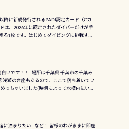
アーをご提供しております是非ご参加下さい
オーバーホールは5,500円 ただ毎回修理や
三大清流(四万十川、柿田川)の１つに数えられ
ャンペーンを利用してみてはどうでしょうか？
日以降に新規発行されるPADI認定カード（Cカ
を経て伊勢湾に流れます1985年には環境省
水検査料5,500円がなんと無料になります！
ドは、2026年に認定されたダイバーだけが手
選ばれた清流です川にしては珍しく、水深が深い
出しましょう！そし
続きを読む
残る1枚です。はじめてダイビングに挑戦する
トリーエキジットは正に大自然の中でのダイビ
0周年の年にダイビングの一歩を進めた”という
、流れる速さはゆっくりの場所もあれば、速い
：2026年2月1日以降に新規発行される
みや岩陰に入ると嘘のように流れが無くなる所
 期間：2026年2月1日〜2026年12月最
れの速さから、渦になっている箇所もあれば
TECなど特別プログラムの専用カードが発行されるもの
す 透明度の良い川を数百メートルドリフトす
面白いです！！ 場所は千葉県 千葉市の千葉み
インカードを申し込みの方は対象外となりま
良川ダイビング最大の見どころがこの特別天然
 浅瀬の台座もあるので、ここで落ち着いてフ
ザインとなります ダイビングは、始めた「年」も
両生類です個体数が少なくかなり貴重な生物で
メめっちゃいました(時期によって水槽内にいる
」は、あとから振り返ると大切な思い出になり
他には「
続きを読む
ちゃん！ダイバー慣れしていて、逃げません
せんか。あなたの最初の1枚、あるいは次の1枚
こんな感じで撮りました(笑) レストランから
DIデジタルくじ PADIコースを修了してCカ
幅4m水温も23℃～25℃をキープ真冬でもお
じにチャレンジできます。講習を終えたあと
撮影も出来ますよ スキンダイビングでも参加
くださいね 毎月60名様、年間720名様に
宿に泊まりたい…など！ 皆様のわがままに即座
っぷり利用出来るので、普通に中性浮力の練習
オリジナル景品が当たることも！ PADIデジタ