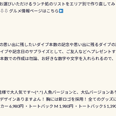
お選びいただけるランチ処のリストをエリア別で作り直してみ
金等、詳しくは 詳細はこちら
 ⇩⇩ グルメ情報ページはこちら
の思い出に残したいダイブ本数の記念や思い出に残るダイブの
ダイブや記念日のサプライズとして、ご友人などへプレゼントす
の本数での作成は勿論、お好きな数字や文字を入れられるので
発行出来ますよ！ ただし、個人でPADIの本部へ直接の申請は
イブセンターのみ 勿論当店でも発行出来ます（他団体の方もOK
様で大人気です～(^.^) 人魚バージョンと、大仏バージョンあ
ーも両デザインありますよん！ 胸には新ロゴを採用！ 全てのグッズ
ーカー 6,980円 ・トートバック M 1,980円 ・トートバック S 1,3
も作ってみました 腰の位置にある人魚が可愛い 着ると働く事