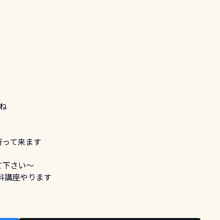
ね
行って来ます
て下さい～
料講座やります