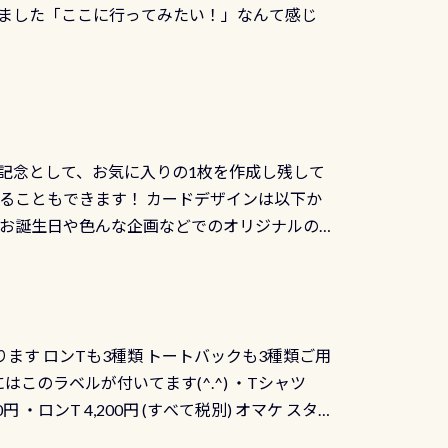
ました「ここに行ってみたい！」なんて感じ
記念として、お気に入りの1枚を作成し残して
ることもできます！ カードデザインは以下か
、お誕生日や色んな企画などでのオリジナルの
出来ません お問い合わせ、お申し込みの受付
） 詳しいページ作りましたのでご覧ください下
ります ロンTも3種類 トートバックも3種類ご用
にはこのラベルが付いてます(^.^) ・Tシャツ
90円 ・ロンT 4,200円 (すべて税別) オマケ スタ
になりますが、欲しい方リクエストください