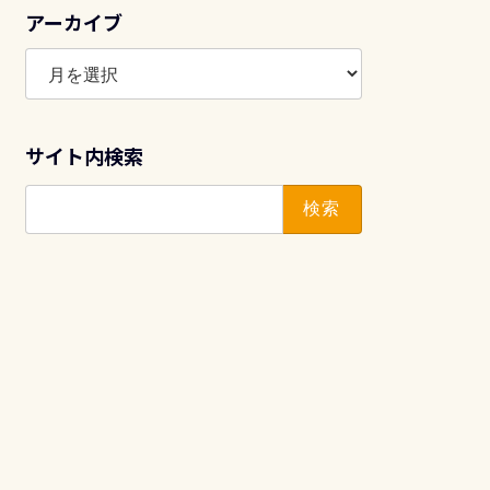
アーカイブ
ア
ー
カ
イ
サイト内検索
ブ
検
索: