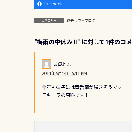
Facebook
過去ラウトブログ
カテゴリー
“
梅雨の中休みⅡ
” に対して1件のコ
吉田
より:
2014年6月14日 6:11 PM
今年も逗子には竜舌蘭が咲きそうです
テキーラの原料です！