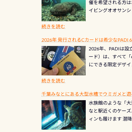
催を希望される方は
ーホールも非常に大
イビングオオサンシ
過ぎて急浮上…なん
ングが出来るエリア
リストバルブのオー
年から潜っています
続きを読む
点検しておきましょ
の潜り方講習」「オ
れ、穴あきチェック
2026年 発行されるCカードは希少なPADI
ませ 6月から10
点検をする度に1行
2026年、PADI
る清流（水質汚染の
8/31までの間に
ード）は、すべて「
の「名水100選」
ドライスーツクリー
にできる限定デザイ
ところでは12mほ
人、久しぶりにダイ
ングを実感させてく
記念が、これからの
続きを読む
場所もあります。海
PADI認定カード 
もあり、そう行った
千葉みなとにある大型水槽でウミガメと遊
終営業日までの発行分 
ダウンカレントが発
水族館のような「大
やオリジナルカード
る(流される)のは
なと駅近くのケーズ
す。 ※ 2026年
記念物の「オオサン
ィンも履けます 潜
思い出になる ダイ
すが、ここ長良川で
生態は変わります)
ます。 60周年と