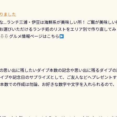
出してくる） 潜降ロープに身を寄せて休憩中（可愛い！！） 
インになります 今始めると、60周年ならではの楽しみも： PA
なっていて、食事しながら観賞できます！ 水深9m 長さ12m 
カードに記載されたダイバーナンバーで参加できるデジタルく
りました
対側の窓からも見ることが出来るので、付き添いの方とも記念
60周年限定企画です。コースを修了されたら、ぜひ参加してみて
な…ランチ三浦・伊豆は海鮮系が美味しい所！ ご飯が美味しい
楽しめます是非ご参加ください！ 写真撮影の練習や、4時間た
るチャンス 受講したPADIダイブセンター／リゾートが用意した
お選びいただけるランチ処のリストをエリア別で作り直してみ
金等、詳しくは 詳細はこちら
 ⇩⇩ グルメ情報ページはこちら
の思い出に残したいダイブ本数の記念や思い出に残るダイブの
ダイブや記念日のサプライズとして、ご友人などへプレゼントす
の本数での作成は勿論、お好きな数字や文字を入れられるので
発行出来ますよ！ ただし、個人でPADIの本部へ直接の申請は
イブセンターのみ 勿論当店でも発行出来ます（他団体の方もOK