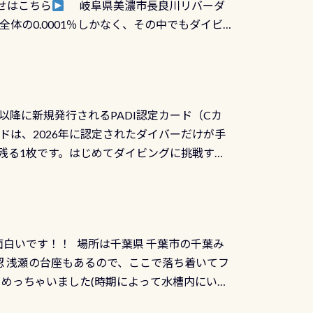
せはこちら
岐阜県美濃市長良川リバーダ
ボタンが潮噛みしてドライスーツに空気が入り
体の0.0001％しかなく、その中でもダイビ
方はこれを機会に是非やってください！！ ●
リバーダイビングその長良川に当店は2012
ません意外と使用するこのバルブしっかりと
数少ないショップの1つであり「リバーダイビン
の穴あきチェック・手首や首のシール部分の破
アーをご提供しております是非ご参加下さい
オーバーホールは5,500円 ただ毎回修理や
三大清流(四万十川、柿田川)の１つに数えられ
ャンペーンを利用してみてはどうでしょうか？
日以降に新規発行されるPADI認定カード（Cカ
を経て伊勢湾に流れます1985年には環境省
水検査料5,500円がなんと無料になります！
ドは、2026年に認定されたダイバーだけが手
選ばれた清流です川にしては珍しく、水深が深い
出しましょう！そし
続きを読む
残る1枚です。はじめてダイビングに挑戦する
トリーエキジットは正に大自然の中でのダイビ
0周年の年にダイビングの一歩を進めた”という
、流れる速さはゆっくりの場所もあれば、速い
：2026年2月1日以降に新規発行される
みや岩陰に入ると嘘のように流れが無くなる所
 期間：2026年2月1日〜2026年12月最
れの速さから、渦になっている箇所もあれば
TECなど特別プログラムの専用カードが発行されるもの
す 透明度の良い川を数百メートルドリフトす
面白いです！！ 場所は千葉県 千葉市の千葉み
インカードを申し込みの方は対象外となりま
良川ダイビング最大の見どころがこの特別天然
 浅瀬の台座もあるので、ここで落ち着いてフ
ザインとなります ダイビングは、始めた「年」も
両生類です個体数が少なくかなり貴重な生物で
メめっちゃいました(時期によって水槽内にいる
」は、あとから振り返ると大切な思い出になり
他には「
続きを読む
ちゃん！ダイバー慣れしていて、逃げません
せんか。あなたの最初の1枚、あるいは次の1枚