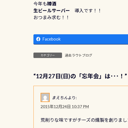
今年も
樽酒
生ビールサーバー
導入です！！
おつまみ求む！！
Facebook
過去ラウトブログ
カテゴリー
“
12月27日(日)の「忘年会」は･･･！
まえちん
より:
2015年12月24日 10:37 PM
荒削りな味ですがチーズの燻製を創りまし