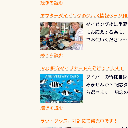
（むしろちょっかい
続きを読む
が、60周年記念デザ
水槽が見える感じに
ードを取得すると、
アフターダイビングのグルメ情報ページ作
楽しみ頂けます 反
も、ワクワクが続く
ダイビング後に重要
できます！ かなり
PADIグッズが当た
にお応えする為に、
にもなりますヨ 料
ルくじに参加する
でお使いください～
続きを読む
PADI記念ダイブカードを発行できます！
ダイバーの皆様自身
みませんか？ 記念
ら選べます！ 記念
記念カードを自由に
窓口は、PADIダ
続きを読む
さい ➡︎ コチラ
ラウトグッズ、好評にて発売中です！