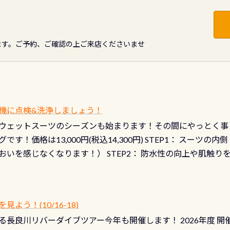
ます。ご予約、ご確認の上ご来店くださいませ
機に点検&洗浄しましょう！
ウェットスーツのシーズンも始まります！その間にやっとく事
です！価格は13,000円(税込14,300円) STEP1： スー
おいを感じなくなります！） STEP2： 防水性の向上や肌触
なります！） STEP3： 排気バルブの分解・洗浄のO/H（バ
！） STEP4： ファスナーの潤滑化（ファスナーがスムーズ
） 詳細は
コチラ あと…ドライスーツの点検(オーバーホール
う！(10/16-18)
認冬になり、使い始めてから水漏れする…ってのは避けましょう
長良川リバーダイブツアー今年も開催します！ 2026年度 開催予定
ル排気バルブは、ドライスーツクリーニングの際に行うのです