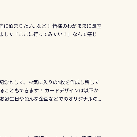
こんな感じで撮りました(笑) レストランから
DIデジタルくじ PADIコースを修了してCカ
幅4m水温も23℃～25℃をキープ真冬でもお
じにチャレンジできます。講習を終えたあと
撮影も出来ますよ スキンダイビングでも参加
くださいね 毎月60名様、年間720名様に
宿に泊まりたい…など！ 皆様のわがままに即座
っぷり利用出来るので、普通に中性浮力の練習
オリジナル景品が当たることも！ PADIデジタ
ました「ここに行ってみたい！」なんて感じ
記念として、お気に入りの1枚を作成し残して
ることもできます！ カードデザインは以下か
、お誕生日や色んな企画などでのオリジナルの
出来ません お問い合わせ、お申し込みの受付
） 詳しいページ作りましたのでご覧ください下