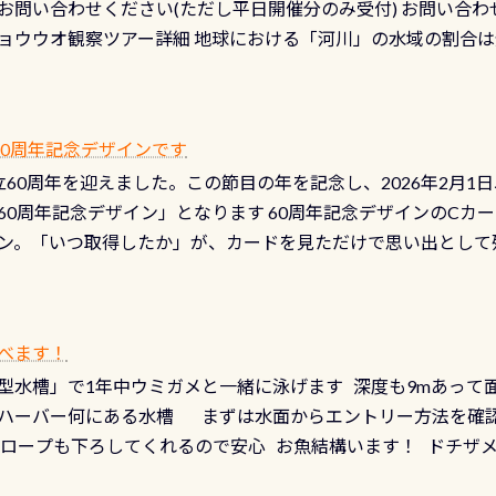
お問い合わせください(ただし平日開催分のみ受付) お問い合わ
切です BCDで言うと給気ボタンの点検と一緒な訳ですから、
ョウウオ観察ツアー詳細 地球における「河川」の水域の割合は全
て事がないようにしっかり点検しましょう！まだした事がない
は更に限られており、非常に貴重な体験が出来る「長良川」での
バーホールここはドライスーツクリーニング時に、分解洗浄し
 長良川ダイビングの魅力を存分までお伝え出来る、国内でも
う ●その他の箇所・防水ファスナーの劣化がないか・ブーツ
オサンショウウオ観察講習」も合わせて開催している希少なツ
 など… 価格は と、各所これだけかかります※給気バルブのみの
 60周年記念デザインです
月の間で開催しております 長良川ってどんな川？ 長良川は日本
目の「水漏れ検査代」が5,500円掛かります そこで下記のキ
は設立60周年を迎えました。この節目の年を記念し、2026年2月1
少ない、または無い川のこと）で岐阜県の郡上市に始まり、美濃
、ドライスーツの点検・オーバーホールを出して頂いた方は、上記の
60周年記念デザイン」となります 60周年記念デザインのCカー
にまた2001年には「日本の水浴場88選」に全国で唯一河川で
ニングだけでも出そうと思ってる方は、セットでこの水検査も
ン。「いつ取得したか」が、カードを見ただけで思い出として
どあり十分ダイビングを楽しむことが出来ます 川原からのエン
ビングを再開する人、次のレベルへステップアップする人。“6
れます 川でのダイビングとは 川なので勿論流れていますが
ダイビング人生に寄り添います。 対象となるカードについて 対象
だとかなりの速さに感じられる場所もありますが、水中のくぼ
カードの種類：ブルー：通常ゴールド：5スター店ブラック：プロレベル
所を案内して基本的には水深が浅いので危険ではありません流
べます！
【注意事項】※ PADI Freediver、Mermaid、EFR、
生している箇所などもあり、なかなか海では見られない光景で
型水槽」で1年中ウミガメと一緒に泳げます 深度も9mあって
対象のディスティンクティブ・スペシャルティ、AWAREデザ
快感です！ 特別天然記念物「オオサンショウウオ」が見れる 長
ハーバー何にある水槽 まずは水面からエントリー方法を確認
12月の認定でも、2027年1月以降に発行されるカードは通常デ
ショウウオ」です 大きなものでは体長1mを超える世界最大の
降ロープも下ろしてくれるので安心 お魚結構います！ ドチザ
ビングを始めるきっかけは人それぞれ。でも、「いつ始めたか
はかなりの確立で見ることが出来ます特別天然記念物と言えば
 南国系のお魚いっぱいです でもやはり人気は・・・ ウミガメ
いう節目の年に、PADIとともに、あなたの海の物語を始めてみま