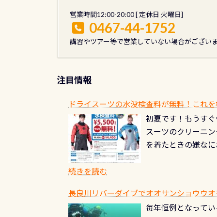
営業時間12:00-20:00 [ 定休日 火曜日]
0467-44-1752
講習やツアー等で営業していない場合がござい
注目情報
ドライスーツの水没検査料が無料！これを
初夏です！もうすぐ
スーツのクリーニング
を着たときの嫌なに
水没の可能性が低く
ブルがなくなります
続きを読む
とがなくなります！
長良川リバーダイブでオオサンショウウオを見よ
ル(穴)がないか確
毎年恒例となっている
ルブのオーバーホー