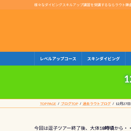
コ
ナ
様々なダイビングスキルアップ講習を受講するならラウト鎌
ン
ビ
テ
ゲ
ン
ー
ツ
シ
へ
ョ
ス
ン
キ
に
レベルアップコース
スキンダイビング
ッ
移
プ
動
TOP PAGE
ブログTOP
過去ラウトブログ
12月27
今回は逗子ツアー終了後、大体1
8時頃
から・