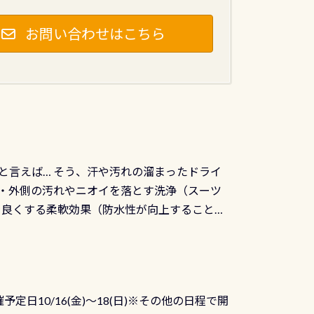
お問い合わせはこちら
と言えば… そう、汗や汚れの溜まったドライ
ツの内側・外側の汚れやニオイを落とす洗浄（スーツ
りを良くする柔軟効果（防水性が向上することで
ルブが押しっぱなしになったり押せなくなるトラ
に動くので閉めにくかったり閉まらないというこ
)も行っておきましょう 具体的には ●ピンホー
！実際水につけて水検査して調べます ●給気バ
日10/16(金)～18(日)※その他の日程で開
が、空気を送り込む「給気バルブ」のオーバ