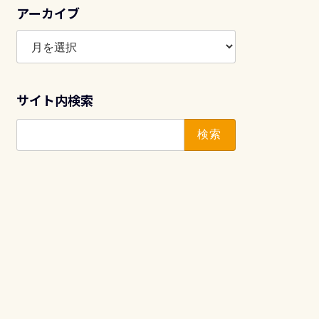
アーカイブ
ア
ー
カ
イ
サイト内検索
ブ
検
索: