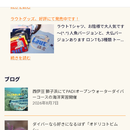
首や首のシール部分の破れ、穴あき
ダイブや記念日のサプライズとして、
ードを申し込みの方は対象外となり
自然の中でのダイビングを実感させ
水温も23℃～25℃をキープ真冬でも
続きを読む
チェック など… 価格は と、各所こ
ご友人などへプレゼントすることも
ます。 ※ 2026年12月の認定でも、
てくれます 川でのダイビングとは
お楽しみ頂けます 反対側の窓からも
れだけかかります※給気バルブのみ
できます！ カードデザインは以下か
2027年1月以降に発行されるカードは
川なので勿論流れていますが、流れ
ラウトグッズ、好評にて発売中です！
見ることが出来るので、付き添いの方
のオーバーホールは5,500円 ただ毎回
ら選べます！ 記念の本数での作成は
通常デザインとなります ダイビン
る速さはゆっくりの場所もあれば、
ラウトTシャツ、お陰様で大人気です
とも記念撮影も出来ますよ スキンダ
修理や点検をする度に1行目の「水漏
勿論、お好きな数字や文字を入れら
グは、始めた「年」も思い出になる
速い場所もあります。海だとかなりの
～(^.^) 人魚バージョンと、大仏バー
イビングでも参加できます！ かなり
れ検査代」が5,500円掛かります そこ
れるので、お誕生日や色んな企画など
ダイビングを始めるきっかけは人そ
速さに感じられる場所もあります
ジョンあります ロンTも3種類 トート
楽しめます是非ご参加ください！ 写
で下記のキャンペーンを利用してみ
でのオリジナルの記念カードを自由
れぞれ。でも、「いつ始めたか」
が、水中のくぼみや岩陰に入ると嘘
バックも3種類ご用意(^.^) パーカーも
真撮影の練習や、4時間たっぷり利用
てはどうでしょうか？ 8/31までの間
に発行出来ますよ！ ただし、個人で
は、あとから振り返ると大切な思い
のように流れが無くなる所もあり、そ
両デザインありますよん！ 胸には新
出来るので、普通に中性浮力の練習に
に、ドライスーツの点検・オーバー
PADIの本部へ直接の申請は出来ませ
出になります。 60周年という節目の
続きを読む
う行った所を案内して基本的には水
ロゴを採用！ 全てのグッズにはこの
もなりますヨ 料金等、詳しくは 詳細
ホールを出して頂いた方は、上記の
ん お問い合わせ、お申し込みの受付
年に、PADIとともに、あなたの海の
深が浅いので危険ではありません流
ラベルが付いてます(^.^) ・Tシャツ
はこちら
水検査料5,500円がなんと無料になり
窓口は、PADIダイブセンターのみ
物語を始めてみませんか。あなたの
れの速さから、渦になっている箇所
3,980円(税別) ・パーカー 6,980円 ・
ます！ ドライスーツクリーニングだ
勿論当店でも発行出来ます（他団体
最初の1枚、あるいは次の1枚が、60
もあればダウンカレントが発生して
ブログ
トートバック M 1,980円 ・トートバ
けでも出そうと思ってる方は、セッ
の方もOK） 詳しいページ作りました
周年記念デザインになります 今始
いる箇所などもあり、なかなか海では
ック S 1,390円 ・ロンT 4,200円 (すべ
トでこの水検査も出しましょう！そ
のでご覧ください下さい ➡︎ コチラ
めると、60周年ならではの楽しみ
西伊豆 獅子浜にてPADIオープンウォーターダイバ
見られない光景です 透明度の良い川
て税別) オマケ スタッフ用にポロシャ
し
続きを読む
も： PADIデジタルくじ PADIコース
ーコースの海洋実習開催
を数百メートルドリフトする(流され
ツも作ってみました 腰の位置にある
を修了してCカードを取得すると、カ
2026年8月7日
る)のは快感です！ 特別天然記念物
人魚が可愛い 着ると働く事になりま
ードに記載されたダイバーナンバー
「オオサンショウウオ」が見れる 長
すが、欲しい方リクエストください
で参加できるデジタルくじにチャレ
良川ダイビング最大の見どころがこ
(笑) ※カラーは変えられます
ンジできます。講習を終えたあとも、
ダイバーなら好きになるはず「オドリコトビム
の特別天然記念物の「オオサンショ
ワクワクが続く60周年限定企画で
シ」