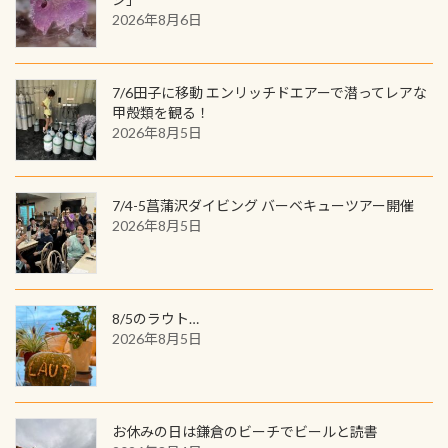
ウウオ」です 大きなものでは体長1m
2026年8月6日
す。コースを修了されたら、ぜひ参加
を超える世界最大の両生類です個体
してみてくださいね 毎月60名様、年
数が少なくかなり貴重な生物です
間720名様にPADIグッズが当たるチ
が、ここ長良川ではかなりの確立で
ャンス 受講したPADIダイブセンター
7/6田子に移動 エンリッチドエアーで潜ってレアな
見ることが出来ます特別天然記念物
／リゾートが用意したオリジナル景
甲殻類を観る！
と言えば他には「
続きを読む
2026年8月5日
品が当たることも！ PADIデジタルく
じに参加する
7/4-5菖蒲沢ダイビング バーベキューツアー開催
2026年8月5日
8/5のラウト…
2026年8月5日
お休みの日は鎌倉のビーチでビールと読書