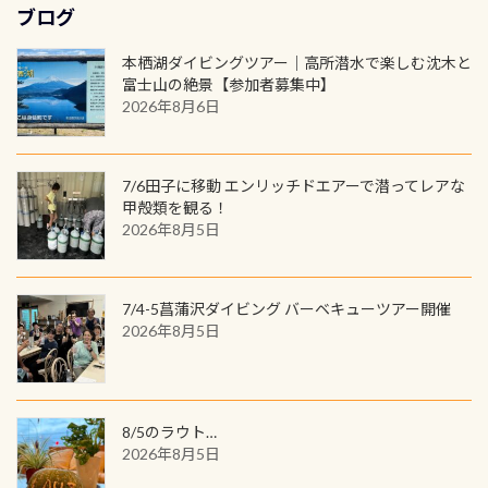
勿論当店でも発行出来ます（他団体
最初の1枚、あるいは次の1枚が、60
もあればダウンカレントが発生して
ブログ
トートバック M 1,980円 ・トートバ
けでも出そうと思ってる方は、セッ
の方もOK） 詳しいページ作りました
周年記念デザインになります 今始
いる箇所などもあり、なかなか海では
ック S 1,390円 ・ロンT 4,200円 (すべ
トでこの水検査も出しましょう！そ
のでご覧ください下さい ➡︎ コチラ
めると、60周年ならではの楽しみ
本栖湖ダイビングツアー｜高所潜水で楽しむ沈木と
見られない光景です 透明度の良い川
て税別) オマケ スタッフ用にポロシャ
し
続きを読む
も： PADIデジタルくじ PADIコース
富士山の絶景【参加者募集中】
を数百メートルドリフトする(流され
ツも作ってみました 腰の位置にある
を修了してCカードを取得すると、カ
2026年8月6日
る)のは快感です！ 特別天然記念物
人魚が可愛い 着ると働く事になりま
ードに記載されたダイバーナンバー
「オオサンショウウオ」が見れる 長
すが、欲しい方リクエストください
で参加できるデジタルくじにチャレ
良川ダイビング最大の見どころがこ
(笑) ※カラーは変えられます
ンジできます。講習を終えたあとも、
7/6田子に移動 エンリッチドエアーで潜ってレアな
の特別天然記念物の「オオサンショ
ワクワクが続く60周年限定企画で
甲殻類を観る！
ウウオ」です 大きなものでは体長1m
2026年8月5日
す。コースを修了されたら、ぜひ参加
を超える世界最大の両生類です個体
してみてくださいね 毎月60名様、年
数が少なくかなり貴重な生物です
間720名様にPADIグッズが当たるチ
が、ここ長良川ではかなりの確立で
ャンス 受講したPADIダイブセンター
7/4-5菖蒲沢ダイビング バーベキューツアー開催
見ることが出来ます特別天然記念物
／リゾートが用意したオリジナル景
2026年8月5日
と言えば他には「
続きを読む
品が当たることも！ PADIデジタルく
じに参加する
8/5のラウト…
2026年8月5日