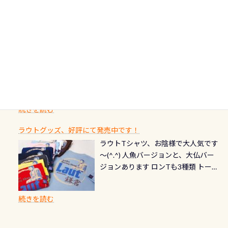
ます) 南国系のお魚いっぱいです で
た事がない方はこれを機会に是非や
ド：5スター店ブラック：プロレベル
に、お選びいただけるランチ処のリ
り、美濃を経て伊勢湾に流れます
もやはり人気は・・・ ウミガメちゃ
ってください！！ ●リストバルブの
期間：2026年2月1日〜2026年12月最
続きを読む
ストをエリア別で作り直してみまし
1985年には環境省の「名水100選」
ん！ダイバー慣れしていて、逃げませ
オーバーホールここはドライスーツ
終営業日までの発行分 【注意事項】
た「ここに行ってみたい！」なんて
にまた2001年には「日本の水浴場88
ん（むしろちょっかい出してくる）
クリーニング時に、分解洗浄しませ
PADI記念ダイブカードを発行できます！
※ PADI Freediver、Mermaid、EFR、
感じでお使いください～ ⇩⇩ グルメ
選」に全国で唯一河川で選ばれた清
潜降ロープに身を寄せて休憩中（可
ん意外と使用するこのバルブしっか
ダイバーの皆様自身の思い出に残し
TECなど特別プログラムの専用カー
情報ページはこちら
流です川にしては珍しく、水深が深
愛い！！） こんな感じで撮りまし
りと点検しておきましょう ●その他
たいダイブ本数の記念や思い出に残
ドが発行されるものやオリジナルカ
いところでは12mほどあり十分ダイビ
た(笑) レストランから水槽が見える
の箇所・防水ファスナーの劣化がな
るダイブの記念として、お気に入りの
ード対象のディスティンクティブ・
ングを楽しむことが出来ます 川原か
感じになっていて、食事しながら観賞
いか・ブーツの穴あきチェック・手
1枚を作成し残してみませんか？ 記念
スペシャルティ、AWAREデザインカ
らのエントリーエキジットは正に大
できます！ 水深9m 長さ12m 幅4m
首や首のシール部分の破れ、穴あき
ダイブや記念日のサプライズとして、
ードを申し込みの方は対象外となり
自然の中でのダイビングを実感させ
水温も23℃～25℃をキープ真冬でも
続きを読む
チェック など… 価格は と、各所こ
ご友人などへプレゼントすることも
ます。 ※ 2026年12月の認定でも、
てくれます 川でのダイビングとは
お楽しみ頂けます 反対側の窓からも
れだけかかります※給気バルブのみ
できます！ カードデザインは以下か
2027年1月以降に発行されるカードは
川なので勿論流れていますが、流れ
ラウトグッズ、好評にて発売中です！
見ることが出来るので、付き添いの方
のオーバーホールは5,500円 ただ毎回
ら選べます！ 記念の本数での作成は
通常デザインとなります ダイビン
る速さはゆっくりの場所もあれば、
ラウトTシャツ、お陰様で大人気です
とも記念撮影も出来ますよ スキンダ
修理や点検をする度に1行目の「水漏
勿論、お好きな数字や文字を入れら
グは、始めた「年」も思い出になる
速い場所もあります。海だとかなりの
～(^.^) 人魚バージョンと、大仏バー
イビングでも参加できます！ かなり
れ検査代」が5,500円掛かります そこ
れるので、お誕生日や色んな企画など
ダイビングを始めるきっかけは人そ
速さに感じられる場所もあります
ジョンあります ロンTも3種類 トート
楽しめます是非ご参加ください！ 写
で下記のキャンペーンを利用してみ
でのオリジナルの記念カードを自由
れぞれ。でも、「いつ始めたか」
が、水中のくぼみや岩陰に入ると嘘
バックも3種類ご用意(^.^) パーカーも
真撮影の練習や、4時間たっぷり利用
てはどうでしょうか？ 8/31までの間
に発行出来ますよ！ ただし、個人で
は、あとから振り返ると大切な思い
のように流れが無くなる所もあり、そ
両デザインありますよん！ 胸には新
出来るので、普通に中性浮力の練習に
に、ドライスーツの点検・オーバー
PADIの本部へ直接の申請は出来ませ
出になります。 60周年という節目の
続きを読む
う行った所を案内して基本的には水
ロゴを採用！ 全てのグッズにはこの
もなりますヨ 料金等、詳しくは 詳細
ホールを出して頂いた方は、上記の
ん お問い合わせ、お申し込みの受付
年に、PADIとともに、あなたの海の
深が浅いので危険ではありません流
ラベルが付いてます(^.^) ・Tシャツ
はこちら
水検査料5,500円がなんと無料になり
窓口は、PADIダイブセンターのみ
物語を始めてみませんか。あなたの
れの速さから、渦になっている箇所
3,980円(税別) ・パーカー 6,980円 ・
ます！ ドライスーツクリーニングだ