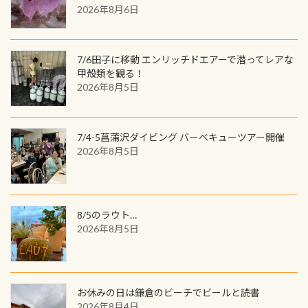
2026年8月6日
す。コースを修了されたら、ぜひ参加
を超える世界最大の両生類です個体
してみてくださいね 毎月60名様、年
数が少なくかなり貴重な生物です
間720名様にPADIグッズが当たるチ
が、ここ長良川ではかなりの確立で
ャンス 受講したPADIダイブセンター
7/6田子に移動 エンリッチドエアーで潜ってレアな
見ることが出来ます特別天然記念物
／リゾートが用意したオリジナル景
甲殻類を観る！
と言えば他には「
続きを読む
2026年8月5日
品が当たることも！ PADIデジタルく
じに参加する
7/4-5菖蒲沢ダイビング バーベキューツアー開催
2026年8月5日
8/5のラウト…
2026年8月5日
お休みの日は鎌倉のビーチでビールと読書
2026年8月4日