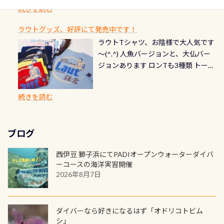
ダイブや記念日のサプライズとして、
ードを申し込みの方は対象外となり
自然の中でのダイビングを実感させ
水温も23℃～25℃をキープ真冬でも
続きを読む
チェック など… 価格は と、各所こ
ご友人などへプレゼントすることも
ます。 ※ 2026年12月の認定でも、
てくれます 川でのダイビングとは
お楽しみ頂けます 反対側の窓からも
れだけかかります※給気バルブのみ
できます！ カードデザインは以下か
2027年1月以降に発行されるカードは
川なので勿論流れていますが、流れ
ラウトグッズ、好評にて発売中です！
見ることが出来るので、付き添いの方
のオーバーホールは5,500円 ただ毎回
ら選べます！ 記念の本数での作成は
通常デザインとなります ダイビン
る速さはゆっくりの場所もあれば、
ラウトTシャツ、お陰様で大人気です
とも記念撮影も出来ますよ スキンダ
修理や点検をする度に1行目の「水漏
勿論、お好きな数字や文字を入れら
グは、始めた「年」も思い出になる
速い場所もあります。海だとかなりの
～(^.^) 人魚バージョンと、大仏バー
イビングでも参加できます！ かなり
れ検査代」が5,500円掛かります そこ
れるので、お誕生日や色んな企画など
ダイビングを始めるきっかけは人そ
速さに感じられる場所もあります
ジョンあります ロンTも3種類 トート
楽しめます是非ご参加ください！ 写
で下記のキャンペーンを利用してみ
でのオリジナルの記念カードを自由
れぞれ。でも、「いつ始めたか」
が、水中のくぼみや岩陰に入ると嘘
バックも3種類ご用意(^.^) パーカーも
真撮影の練習や、4時間たっぷり利用
てはどうでしょうか？ 8/31までの間
に発行出来ますよ！ ただし、個人で
は、あとから振り返ると大切な思い
のように流れが無くなる所もあり、そ
両デザインありますよん！ 胸には新
出来るので、普通に中性浮力の練習に
に、ドライスーツの点検・オーバー
PADIの本部へ直接の申請は出来ませ
出になります。 60周年という節目の
続きを読む
う行った所を案内して基本的には水
ロゴを採用！ 全てのグッズにはこの
もなりますヨ 料金等、詳しくは 詳細
ホールを出して頂いた方は、上記の
ん お問い合わせ、お申し込みの受付
年に、PADIとともに、あなたの海の
深が浅いので危険ではありません流
ラベルが付いてます(^.^) ・Tシャツ
はこちら
水検査料5,500円がなんと無料になり
窓口は、PADIダイブセンターのみ
物語を始めてみませんか。あなたの
れの速さから、渦になっている箇所
3,980円(税別) ・パーカー 6,980円 ・
ます！ ドライスーツクリーニングだ
勿論当店でも発行出来ます（他団体
最初の1枚、あるいは次の1枚が、60
もあればダウンカレントが発生して
ブログ
トートバック M 1,980円 ・トートバ
けでも出そうと思ってる方は、セッ
の方もOK） 詳しいページ作りました
周年記念デザインになります 今始
いる箇所などもあり、なかなか海では
ック S 1,390円 ・ロンT 4,200円 (すべ
トでこの水検査も出しましょう！そ
のでご覧ください下さい ➡︎ コチラ
めると、60周年ならではの楽しみ
西伊豆 獅子浜にてPADIオープンウォーターダイバ
見られない光景です 透明度の良い川
て税別) オマケ スタッフ用にポロシャ
し
続きを読む
も： PADIデジタルくじ PADIコース
ーコースの海洋実習開催
を数百メートルドリフトする(流され
ツも作ってみました 腰の位置にある
を修了してCカードを取得すると、カ
2026年8月7日
る)のは快感です！ 特別天然記念物
人魚が可愛い 着ると働く事になりま
ードに記載されたダイバーナンバー
「オオサンショウウオ」が見れる 長
すが、欲しい方リクエストください
で参加できるデジタルくじにチャレ
良川ダイビング最大の見どころがこ
(笑) ※カラーは変えられます
ンジできます。講習を終えたあとも、
ダイバーなら好きになるはず「オドリコトビム
の特別天然記念物の「オオサンショ
ワクワクが続く60周年限定企画で
シ」
ウウオ」です 大きなものでは体長1m