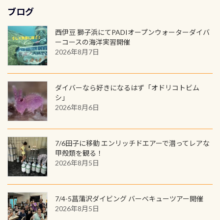
3,980円(税別) ・パーカー 6,980円 ・
ます！ ドライスーツクリーニングだ
勿論当店でも発行出来ます（他団体
最初の1枚、あるいは次の1枚が、60
もあればダウンカレントが発生して
ブログ
トートバック M 1,980円 ・トートバ
けでも出そうと思ってる方は、セッ
の方もOK） 詳しいページ作りました
周年記念デザインになります 今始
いる箇所などもあり、なかなか海では
ック S 1,390円 ・ロンT 4,200円 (すべ
トでこの水検査も出しましょう！そ
のでご覧ください下さい ➡︎ コチラ
めると、60周年ならではの楽しみ
西伊豆 獅子浜にてPADIオープンウォーターダイバ
見られない光景です 透明度の良い川
て税別) オマケ スタッフ用にポロシャ
し
続きを読む
も： PADIデジタルくじ PADIコース
ーコースの海洋実習開催
を数百メートルドリフトする(流され
ツも作ってみました 腰の位置にある
を修了してCカードを取得すると、カ
2026年8月7日
る)のは快感です！ 特別天然記念物
人魚が可愛い 着ると働く事になりま
ードに記載されたダイバーナンバー
「オオサンショウウオ」が見れる 長
すが、欲しい方リクエストください
で参加できるデジタルくじにチャレ
良川ダイビング最大の見どころがこ
(笑) ※カラーは変えられます
ンジできます。講習を終えたあとも、
ダイバーなら好きになるはず「オドリコトビム
の特別天然記念物の「オオサンショ
ワクワクが続く60周年限定企画で
シ」
ウウオ」です 大きなものでは体長1m
2026年8月6日
す。コースを修了されたら、ぜひ参加
を超える世界最大の両生類です個体
してみてくださいね 毎月60名様、年
数が少なくかなり貴重な生物です
間720名様にPADIグッズが当たるチ
が、ここ長良川ではかなりの確立で
ャンス 受講したPADIダイブセンター
7/6田子に移動 エンリッチドエアーで潜ってレアな
見ることが出来ます特別天然記念物
／リゾートが用意したオリジナル景
甲殻類を観る！
と言えば他には「
続きを読む
2026年8月5日
品が当たることも！ PADIデジタルく
じに参加する
7/4-5菖蒲沢ダイビング バーベキューツアー開催
2026年8月5日