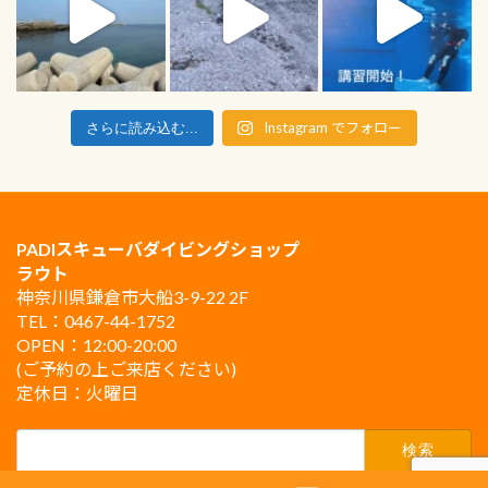
Instagram でフォロー
さらに読み込む...
PADIスキューバダイビングショップ
ラウト
神奈川県鎌倉市大船3-9-22 2F
TEL：0467-44-1752
OPEN：12:00-20:00
(ご予約の上ご来店ください)
定休日：火曜日
検
索: