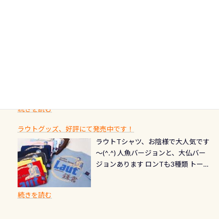
のわがままに即座にお応えする為
川のこと）で岐阜県の郡上市に始ま
ます) 南国系のお魚いっぱいです で
た事がない方はこれを機会に是非や
ド：5スター店ブラック：プロレベル
に、お選びいただけるランチ処のリ
り、美濃を経て伊勢湾に流れます
もやはり人気は・・・ ウミガメちゃ
ってください！！ ●リストバルブの
期間：2026年2月1日〜2026年12月最
続きを読む
ストをエリア別で作り直してみまし
1985年には環境省の「名水100選」
ん！ダイバー慣れしていて、逃げませ
オーバーホールここはドライスーツ
終営業日までの発行分 【注意事項】
た「ここに行ってみたい！」なんて
にまた2001年には「日本の水浴場88
ん（むしろちょっかい出してくる）
クリーニング時に、分解洗浄しませ
PADI記念ダイブカードを発行できます！
※ PADI Freediver、Mermaid、EFR、
感じでお使いください～ ⇩⇩ グルメ
選」に全国で唯一河川で選ばれた清
潜降ロープに身を寄せて休憩中（可
ん意外と使用するこのバルブしっか
ダイバーの皆様自身の思い出に残し
TECなど特別プログラムの専用カー
情報ページはこちら
流です川にしては珍しく、水深が深
愛い！！） こんな感じで撮りまし
りと点検しておきましょう ●その他
たいダイブ本数の記念や思い出に残
ドが発行されるものやオリジナルカ
いところでは12mほどあり十分ダイビ
た(笑) レストランから水槽が見える
の箇所・防水ファスナーの劣化がな
るダイブの記念として、お気に入りの
ード対象のディスティンクティブ・
ングを楽しむことが出来ます 川原か
感じになっていて、食事しながら観賞
いか・ブーツの穴あきチェック・手
1枚を作成し残してみませんか？ 記念
スペシャルティ、AWAREデザインカ
らのエントリーエキジットは正に大
できます！ 水深9m 長さ12m 幅4m
首や首のシール部分の破れ、穴あき
ダイブや記念日のサプライズとして、
ードを申し込みの方は対象外となり
自然の中でのダイビングを実感させ
水温も23℃～25℃をキープ真冬でも
続きを読む
チェック など… 価格は と、各所こ
ご友人などへプレゼントすることも
ます。 ※ 2026年12月の認定でも、
てくれます 川でのダイビングとは
お楽しみ頂けます 反対側の窓からも
れだけかかります※給気バルブのみ
できます！ カードデザインは以下か
2027年1月以降に発行されるカードは
川なので勿論流れていますが、流れ
ラウトグッズ、好評にて発売中です！
見ることが出来るので、付き添いの方
のオーバーホールは5,500円 ただ毎回
ら選べます！ 記念の本数での作成は
通常デザインとなります ダイビン
る速さはゆっくりの場所もあれば、
ラウトTシャツ、お陰様で大人気です
とも記念撮影も出来ますよ スキンダ
修理や点検をする度に1行目の「水漏
勿論、お好きな数字や文字を入れら
グは、始めた「年」も思い出になる
速い場所もあります。海だとかなりの
～(^.^) 人魚バージョンと、大仏バー
イビングでも参加できます！ かなり
れ検査代」が5,500円掛かります そこ
れるので、お誕生日や色んな企画など
ダイビングを始めるきっかけは人そ
速さに感じられる場所もあります
ジョンあります ロンTも3種類 トート
楽しめます是非ご参加ください！ 写
で下記のキャンペーンを利用してみ
でのオリジナルの記念カードを自由
れぞれ。でも、「いつ始めたか」
が、水中のくぼみや岩陰に入ると嘘
バックも3種類ご用意(^.^) パーカーも
真撮影の練習や、4時間たっぷり利用
てはどうでしょうか？ 8/31までの間
に発行出来ますよ！ ただし、個人で
は、あとから振り返ると大切な思い
のように流れが無くなる所もあり、そ
両デザインありますよん！ 胸には新
出来るので、普通に中性浮力の練習に
に、ドライスーツの点検・オーバー
PADIの本部へ直接の申請は出来ませ
出になります。 60周年という節目の
続きを読む
う行った所を案内して基本的には水
ロゴを採用！ 全てのグッズにはこの
もなりますヨ 料金等、詳しくは 詳細
ホールを出して頂いた方は、上記の
ん お問い合わせ、お申し込みの受付
年に、PADIとともに、あなたの海の
深が浅いので危険ではありません流
ラベルが付いてます(^.^) ・Tシャツ
はこちら
水検査料5,500円がなんと無料になり
窓口は、PADIダイブセンターのみ
物語を始めてみませんか。あなたの
れの速さから、渦になっている箇所