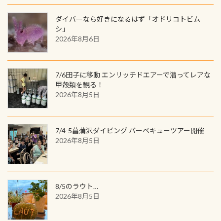
間720名様にPADIグッズが当たるチ
が、ここ長良川ではかなりの確立で
ャンス 受講したPADIダイブセンター
ダイバーなら好きになるはず「オドリコトビム
見ることが出来ます特別天然記念物
／リゾートが用意したオリジナル景
シ」
と言えば他には「
続きを読む
2026年8月6日
品が当たることも！ PADIデジタルく
じに参加する
7/6田子に移動 エンリッチドエアーで潜ってレアな
甲殻類を観る！
2026年8月5日
7/4-5菖蒲沢ダイビング バーベキューツアー開催
2026年8月5日
8/5のラウト…
2026年8月5日