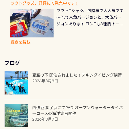
川なので勿論流れていますが、流れ
ラウトグッズ、好評にて発売中です！
見ることが出来るので、付き添いの方
のオーバーホールは5,500円 ただ毎回
ら選べます！ 記念の本数での作成は
通常デザインとなります ダイビン
る速さはゆっくりの場所もあれば、
ラウトTシャツ、お陰様で大人気です
とも記念撮影も出来ますよ スキンダ
修理や点検をする度に1行目の「水漏
勿論、お好きな数字や文字を入れら
グは、始めた「年」も思い出になる
速い場所もあります。海だとかなりの
～(^.^) 人魚バージョンと、大仏バー
イビングでも参加できます！ かなり
れ検査代」が5,500円掛かります そこ
れるので、お誕生日や色んな企画など
ダイビングを始めるきっかけは人そ
速さに感じられる場所もあります
ジョンあります ロンTも3種類 トート
楽しめます是非ご参加ください！ 写
で下記のキャンペーンを利用してみ
でのオリジナルの記念カードを自由
れぞれ。でも、「いつ始めたか」
が、水中のくぼみや岩陰に入ると嘘
バックも3種類ご用意(^.^) パーカーも
真撮影の練習や、4時間たっぷり利用
てはどうでしょうか？ 8/31までの間
に発行出来ますよ！ ただし、個人で
は、あとから振り返ると大切な思い
のように流れが無くなる所もあり、そ
両デザインありますよん！ 胸には新
出来るので、普通に中性浮力の練習に
に、ドライスーツの点検・オーバー
PADIの本部へ直接の申請は出来ませ
出になります。 60周年という節目の
続きを読む
う行った所を案内して基本的には水
ロゴを採用！ 全てのグッズにはこの
もなりますヨ 料金等、詳しくは 詳細
ホールを出して頂いた方は、上記の
ん お問い合わせ、お申し込みの受付
年に、PADIとともに、あなたの海の
深が浅いので危険ではありません流
ラベルが付いてます(^.^) ・Tシャツ
はこちら
水検査料5,500円がなんと無料になり
窓口は、PADIダイブセンターのみ
物語を始めてみませんか。あなたの
れの速さから、渦になっている箇所
3,980円(税別) ・パーカー 6,980円 ・
ます！ ドライスーツクリーニングだ
勿論当店でも発行出来ます（他団体
最初の1枚、あるいは次の1枚が、60
もあればダウンカレントが発生して
ブログ
トートバック M 1,980円 ・トートバ
けでも出そうと思ってる方は、セッ
の方もOK） 詳しいページ作りました
周年記念デザインになります 今始
いる箇所などもあり、なかなか海では
ック S 1,390円 ・ロンT 4,200円 (すべ
トでこの水検査も出しましょう！そ
のでご覧ください下さい ➡︎ コチラ
めると、60周年ならではの楽しみ
夏空の下 開催されました！スキンダイビング講習
見られない光景です 透明度の良い川
て税別) オマケ スタッフ用にポロシャ
し
続きを読む
も： PADIデジタルくじ PADIコース
2026年8月9日
を数百メートルドリフトする(流され
ツも作ってみました 腰の位置にある
を修了してCカードを取得すると、カ
る)のは快感です！ 特別天然記念物
人魚が可愛い 着ると働く事になりま
ードに記載されたダイバーナンバー
「オオサンショウウオ」が見れる 長
すが、欲しい方リクエストください
で参加できるデジタルくじにチャレ
良川ダイビング最大の見どころがこ
(笑) ※カラーは変えられます
ンジできます。講習を終えたあとも、
西伊豆 獅子浜にてPADIオープンウォーターダイバ
の特別天然記念物の「オオサンショ
ワクワクが続く60周年限定企画で
ーコースの海洋実習開催
ウウオ」です 大きなものでは体長1m
2026年8月7日
す。コースを修了されたら、ぜひ参加
を超える世界最大の両生類です個体
してみてくださいね 毎月60名様、年
数が少なくかなり貴重な生物です