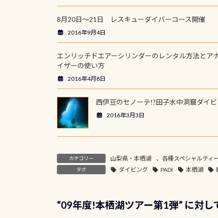
8月20日～21日 レスキューダイバーコース開催
2016年9月4日
エンリッチドエアーシリンダーのレンタル方法とア
イザーの使い方
2016年4月8日
西伊豆のセノーテ!?田子水中洞窟ダイビ
2016年3月3日
山梨県・本栖湖
、
各種スペシャルティ
カテゴリー
ダイビング
PADI
本栖湖
タグ
“
09年度!本栖湖ツアー第1弾
” に対