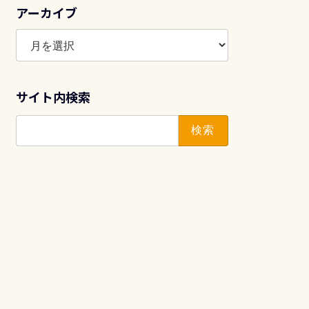
アーカイブ
ア
ー
カ
イ
サイト内検索
ブ
検
索: