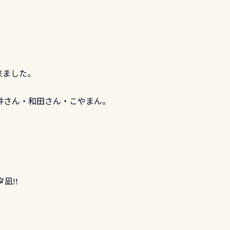
来ました。
。
井さん・和田さん・こやまん。
凪!!