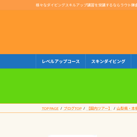
コ
ナ
様々なダイビングスキルアップ講習を受講するならラウト鎌
ン
ビ
テ
ゲ
ン
ー
ツ
シ
へ
ョ
ス
ン
キ
に
レベルアップコース
スキンダイビング
ッ
移
プ
動
TOP PAGE
ブログTOP
【国内ツアー】
山梨県・本