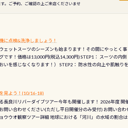
ます。ご予約、ご確認の上ご来店くださいませ
機に点検&洗浄しましょう！
ウェットスーツのシーズンも始まります！その間にやっとく事
です！価格は13,000円(税込14,300円) STEP1： スー
おいを感じなくなります！） STEP2： 防水性の向上や肌触
なります！） STEP3： 排気バルブの分解・洗浄のO/H（バ
！） STEP4： ファスナーの潤滑化（ファスナーがスムーズ
） 詳細は
コチラ あと…ドライスーツの点検(オーバーホール
う！(10/16-18)
認冬になり、使い始めてから水漏れする…ってのは避けましょう
長良川リバーダイブツアー今年も開催します！ 2026年度 開催予定
ル排気バルブは、ドライスーツクリーニングの際に行うのです
お問い合わせください(ただし平日開催分のみ受付) お問い合わ
切です BCDで言うと給気ボタンの点検と一緒な訳ですから、
ョウウオ観察ツアー詳細 地球における「河川」の水域の割合は全
て事がないようにしっかり点検しましょう！まだした事がない
は更に限られており、非常に貴重な体験が出来る「長良川」での
バーホールここはドライスーツクリーニング時に、分解洗浄し