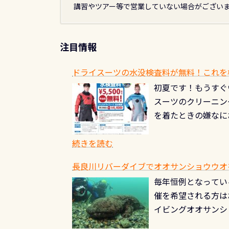
講習やツアー等で営業していない場合がござい
注目情報
ドライスーツの水没検査料が無料！これを
初夏です！もうすぐ
スーツのクリーニング
を着たときの嫌なに
水没の可能性が低く
ブルがなくなります
続きを読む
とがなくなります！
長良川リバーダイブでオオサンショウウオを見よ
ル(穴)がないか確
毎年恒例となっている
ルブのオーバーホー
催を希望される方は
ーホールも非常に大
イビングオオサンシ
過ぎて急浮上…なん
ングが出来るエリア
リストバルブのオー