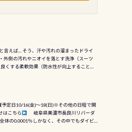
と言えば… そう、汗や汚れの溜まったドライ
ツの内側・外側の汚れやニオイを落とす洗浄（スーツ
りを良くする柔軟効果（防水性が向上することで
ルブが押しっぱなしになったり押せなくなるトラ
に動くので閉めにくかったり閉まらないというこ
)も行っておきましょう 具体的には ●ピンホー
！実際水につけて水検査して調べます ●給気バ
日10/16(金)～18(日)※その他の日程で開
が、空気を送り込む「給気バルブ」のオーバ
せはこちら
岐阜県美濃市長良川リバーダ
ボタンが潮噛みしてドライスーツに空気が入り
体の0.0001％しかなく、その中でもダイビ
方はこれを機会に是非やってください！！ ●
リバーダイビングその長良川に当店は2012
ません意外と使用するこのバルブしっかりと