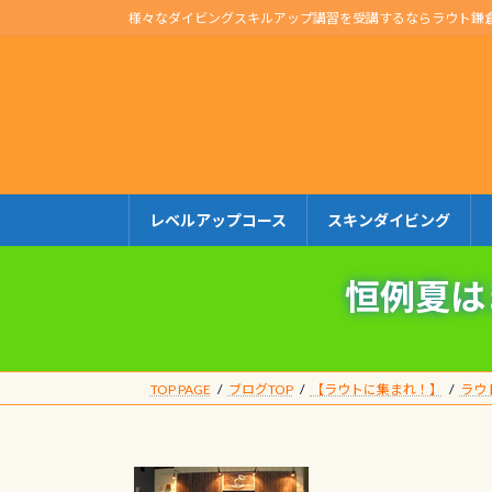
コ
ナ
様々なダイビングスキルアップ講習を受講するならラウト鎌
ン
ビ
テ
ゲ
ン
ー
ツ
シ
へ
ョ
ス
ン
キ
に
レベルアップコース
スキンダイビング
ッ
移
プ
動
恒例夏は
TOP PAGE
ブログTOP
【ラウトに集まれ！】
ラウ