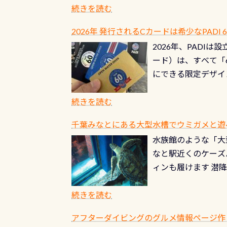
年から潜っています
続きを読む
点検しておきましょ
の潜り方講習」「オ
れ、穴あきチェック
2026年 発行されるCカードは希少なPADI
ませ 6月から10
点検をする度に1行
2026年、PADI
る清流（水質汚染の
8/31までの間に
ード）は、すべて「
の「名水100選」
ドライスーツクリー
にできる限定デザイ
ところでは12mほ
人、久しぶりにダイ
ングを実感させてく
記念が、これからの
続きを読む
場所もあります。海
PADI認定カード 
もあり、そう行った
千葉みなとにある大型水槽でウミガメと遊
終営業日までの発行分 
ダウンカレントが発
水族館のような「大
やオリジナルカード
る(流される)のは
なと駅近くのケーズ
す。 ※ 2026年
記念物の「オオサン
ィンも履けます 潜
思い出になる ダイ
すが、ここ長良川で
生態は変わります)
ます。 60周年と
（むしろちょっかい
続きを読む
が、60周年記念デザ
水槽が見える感じに
ードを取得すると、
アフターダイビングのグルメ情報ページ作
楽しみ頂けます 反
も、ワクワクが続く