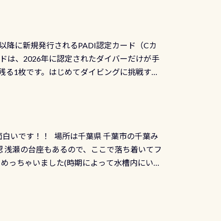
数少ないショップの1つであり「リバーダイビン
の穴あきチェック・手首や首のシール部分の破
アーをご提供しております是非ご参加下さい
オーバーホールは5,500円 ただ毎回修理や
三大清流(四万十川、柿田川)の１つに数えられ
ャンペーンを利用してみてはどうでしょうか？
日以降に新規発行されるPADI認定カード（Cカ
を経て伊勢湾に流れます1985年には環境省
水検査料5,500円がなんと無料になります！
ドは、2026年に認定されたダイバーだけが手
選ばれた清流です川にしては珍しく、水深が深い
出しましょう！そし
続きを読む
残る1枚です。はじめてダイビングに挑戦する
トリーエキジットは正に大自然の中でのダイビ
0周年の年にダイビングの一歩を進めた”という
、流れる速さはゆっくりの場所もあれば、速い
：2026年2月1日以降に新規発行される
みや岩陰に入ると嘘のように流れが無くなる所
 期間：2026年2月1日〜2026年12月最
れの速さから、渦になっている箇所もあれば
TECなど特別プログラムの専用カードが発行されるもの
す 透明度の良い川を数百メートルドリフトす
面白いです！！ 場所は千葉県 千葉市の千葉み
インカードを申し込みの方は対象外となりま
良川ダイビング最大の見どころがこの特別天然
 浅瀬の台座もあるので、ここで落ち着いてフ
ザインとなります ダイビングは、始めた「年」も
両生類です個体数が少なくかなり貴重な生物で
メめっちゃいました(時期によって水槽内にいる
」は、あとから振り返ると大切な思い出になり
他には「
続きを読む
ちゃん！ダイバー慣れしていて、逃げません
せんか。あなたの最初の1枚、あるいは次の1枚
こんな感じで撮りました(笑) レストランから
DIデジタルくじ PADIコースを修了してCカ
幅4m水温も23℃～25℃をキープ真冬でもお
じにチャレンジできます。講習を終えたあと
撮影も出来ますよ スキンダイビングでも参加
くださいね 毎月60名様、年間720名様に