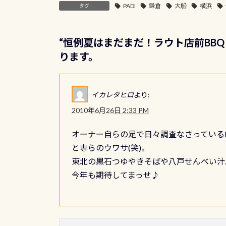
PADI
鎌倉
大船
横浜
タグ
“
恒例夏はまだまだ！ラウト店前BBQ 
ります。
イカレタヒロ
より:
2010年6月26日 2:33 PM
オーナー自らの足で日々調査なさっている
と専らのウワサ(笑)。
東北の黒石つゆやきそばや八戸せんべい汁
今年も期待してまっせ♪