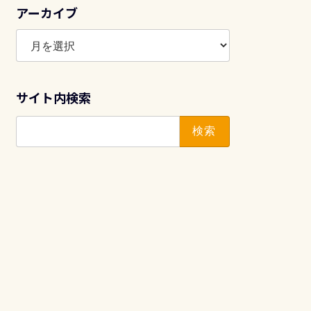
アーカイブ
ア
ー
カ
イ
サイト内検索
ブ
検
索: