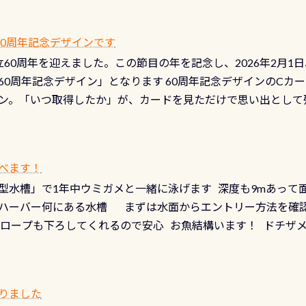
 長良川ダイビングの魅力を存分までお伝え出来る、国内でも
う ●その他の箇所・防水ファスナーの劣化がないか・ブーツ
オサンショウウオ観察講習」も合わせて開催している希少なツ
 など… 価格は と、各所これだけかかります※給気バルブのみの
 60周年記念デザインです
月の間で開催しております 長良川ってどんな川？ 長良川は日本
目の「水漏れ検査代」が5,500円掛かります そこで下記のキ
は設立60周年を迎えました。この節目の年を記念し、2026年2月1
少ない、または無い川のこと）で岐阜県の郡上市に始まり、美濃
、ドライスーツの点検・オーバーホールを出して頂いた方は、上記の
60周年記念デザイン」となります 60周年記念デザインのCカー
にまた2001年には「日本の水浴場88選」に全国で唯一河川で
ニングだけでも出そうと思ってる方は、セットでこの水検査も
ン。「いつ取得したか」が、カードを見ただけで思い出として
どあり十分ダイビングを楽しむことが出来ます 川原からのエン
ビングを再開する人、次のレベルへステップアップする人。“6
れます 川でのダイビングとは 川なので勿論流れていますが
ダイビング人生に寄り添います。 対象となるカードについて 対象
だとかなりの速さに感じられる場所もありますが、水中のくぼ
カードの種類：ブルー：通常ゴールド：5スター店ブラック：プロレベル
所を案内して基本的には水深が浅いので危険ではありません流
べます！
【注意事項】※ PADI Freediver、Mermaid、EFR、
生している箇所などもあり、なかなか海では見られない光景で
型水槽」で1年中ウミガメと一緒に泳げます 深度も9mあって
対象のディスティンクティブ・スペシャルティ、AWAREデザ
快感です！ 特別天然記念物「オオサンショウウオ」が見れる 長
ハーバー何にある水槽 まずは水面からエントリー方法を確認
12月の認定でも、2027年1月以降に発行されるカードは通常デ
ショウウオ」です 大きなものでは体長1mを超える世界最大の
降ロープも下ろしてくれるので安心 お魚結構います！ ドチザ
ビングを始めるきっかけは人それぞれ。でも、「いつ始めたか
はかなりの確立で見ることが出来ます特別天然記念物と言えば
 南国系のお魚いっぱいです でもやはり人気は・・・ ウミガメ
いう節目の年に、PADIとともに、あなたの海の物語を始めてみま
出してくる） 潜降ロープに身を寄せて休憩中（可愛い！！） 
インになります 今始めると、60周年ならではの楽しみも： PA
なっていて、食事しながら観賞できます！ 水深9m 長さ12m 
カードに記載されたダイバーナンバーで参加できるデジタルく
りました
対側の窓からも見ることが出来るので、付き添いの方とも記念
60周年限定企画です。コースを修了されたら、ぜひ参加してみて