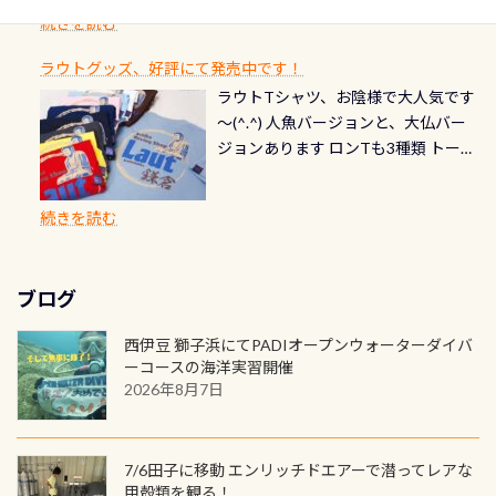
ダイブや記念日のサプライズとして、
ードを申し込みの方は対象外となり
自然の中でのダイビングを実感させ
水温も23℃～25℃をキープ真冬でも
続きを読む
チェック など… 価格は と、各所こ
ご友人などへプレゼントすることも
ます。 ※ 2026年12月の認定でも、
てくれます 川でのダイビングとは
お楽しみ頂けます 反対側の窓からも
れだけかかります※給気バルブのみ
できます！ カードデザインは以下か
2027年1月以降に発行されるカードは
川なので勿論流れていますが、流れ
ラウトグッズ、好評にて発売中です！
見ることが出来るので、付き添いの方
のオーバーホールは5,500円 ただ毎回
ら選べます！ 記念の本数での作成は
通常デザインとなります ダイビン
る速さはゆっくりの場所もあれば、
ラウトTシャツ、お陰様で大人気です
とも記念撮影も出来ますよ スキンダ
修理や点検をする度に1行目の「水漏
勿論、お好きな数字や文字を入れら
グは、始めた「年」も思い出になる
速い場所もあります。海だとかなりの
～(^.^) 人魚バージョンと、大仏バー
イビングでも参加できます！ かなり
れ検査代」が5,500円掛かります そこ
れるので、お誕生日や色んな企画など
ダイビングを始めるきっかけは人そ
速さに感じられる場所もあります
ジョンあります ロンTも3種類 トート
楽しめます是非ご参加ください！ 写
で下記のキャンペーンを利用してみ
でのオリジナルの記念カードを自由
れぞれ。でも、「いつ始めたか」
が、水中のくぼみや岩陰に入ると嘘
バックも3種類ご用意(^.^) パーカーも
真撮影の練習や、4時間たっぷり利用
てはどうでしょうか？ 8/31までの間
に発行出来ますよ！ ただし、個人で
は、あとから振り返ると大切な思い
のように流れが無くなる所もあり、そ
両デザインありますよん！ 胸には新
出来るので、普通に中性浮力の練習に
に、ドライスーツの点検・オーバー
PADIの本部へ直接の申請は出来ませ
出になります。 60周年という節目の
続きを読む
う行った所を案内して基本的には水
ロゴを採用！ 全てのグッズにはこの
もなりますヨ 料金等、詳しくは 詳細
ホールを出して頂いた方は、上記の
ん お問い合わせ、お申し込みの受付
年に、PADIとともに、あなたの海の
深が浅いので危険ではありません流
ラベルが付いてます(^.^) ・Tシャツ
はこちら
水検査料5,500円がなんと無料になり
窓口は、PADIダイブセンターのみ
物語を始めてみませんか。あなたの
れの速さから、渦になっている箇所
3,980円(税別) ・パーカー 6,980円 ・
ます！ ドライスーツクリーニングだ
勿論当店でも発行出来ます（他団体
最初の1枚、あるいは次の1枚が、60
もあればダウンカレントが発生して
ブログ
トートバック M 1,980円 ・トートバ
けでも出そうと思ってる方は、セッ
の方もOK） 詳しいページ作りました
周年記念デザインになります 今始
いる箇所などもあり、なかなか海では
ック S 1,390円 ・ロンT 4,200円 (すべ
トでこの水検査も出しましょう！そ
のでご覧ください下さい ➡︎ コチラ
めると、60周年ならではの楽しみ
西伊豆 獅子浜にてPADIオープンウォーターダイバ
見られない光景です 透明度の良い川
て税別) オマケ スタッフ用にポロシャ
し
続きを読む
も： PADIデジタルくじ PADIコース
ーコースの海洋実習開催
を数百メートルドリフトする(流され
ツも作ってみました 腰の位置にある
を修了してCカードを取得すると、カ
2026年8月7日
る)のは快感です！ 特別天然記念物
人魚が可愛い 着ると働く事になりま
ードに記載されたダイバーナンバー
「オオサンショウウオ」が見れる 長
すが、欲しい方リクエストください
で参加できるデジタルくじにチャレ
良川ダイビング最大の見どころがこ
(笑) ※カラーは変えられます
ンジできます。講習を終えたあとも、
7/6田子に移動 エンリッチドエアーで潜ってレアな
の特別天然記念物の「オオサンショ
ワクワクが続く60周年限定企画で
甲殻類を観る！