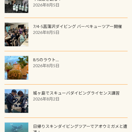
ウウオ」です 大きなものでは体長1m
2026年8月5日
す。コースを修了されたら、ぜひ参加
を超える世界最大の両生類です個体
してみてくださいね 毎月60名様、年
数が少なくかなり貴重な生物です
間720名様にPADIグッズが当たるチ
が、ここ長良川ではかなりの確立で
ャンス 受講したPADIダイブセンター
7/4-5菖蒲沢ダイビング バーベキューツアー開催
見ることが出来ます特別天然記念物
／リゾートが用意したオリジナル景
2026年8月5日
と言えば他には「
続きを読む
品が当たることも！ PADIデジタルく
じに参加する
8/5のラウト…
2026年8月5日
城ヶ島でスキューバダイビングライセンス講習
2026年8月2日
日帰りスキンダイビングツアーでアオウミガメと遭