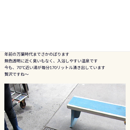
冬にはあったかーいお茶を「湯飲み」で出してくれます
三浦の城ヶ島だけだと思ってた嬉しいサービスがここでも味わえ
ます･･･
その他にも温泉で温まれます
日本三大古泉の一つといわれる走り湯が発見されたのは、約1300
年前の万葉時代までさかのぼります
無色透明に近く臭いもなく、入浴しやすい温泉です
今も、70℃近い湯が毎分170リットル湧き出しています
贅沢ですね～