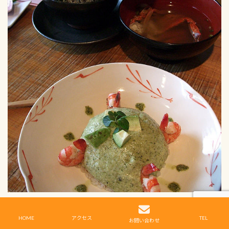
麦トロ童子
自然薯のトロロご飯!!
HOME
アクセス
TEL
お問い合わせ